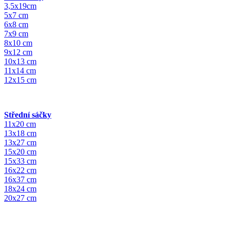
3,5x19cm
5x7 cm
6x8 cm
7x9 cm
8x10 cm
9x12 cm
10x13 cm
11x14 cm
12x15 cm
Střední sáčky
11x20 cm
13x18 cm
13x27 cm
15x20 cm
15x33 cm
16x22 cm
16x37 cm
18x24 cm
20x27 cm