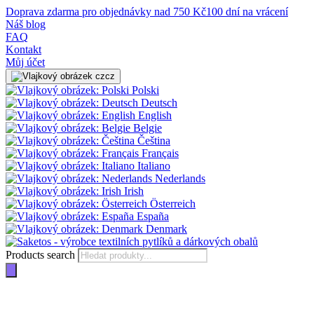
Doprava zdarma pro objednávky nad 750 Kč
100 dní na vrácení
Náš blog
FAQ
Kontakt
Můj účet
cz
Polski
Deutsch
English
Belgie
Čeština
Français
Italiano
Nederlands
Irish
Österreich
España
Denmark
Products search