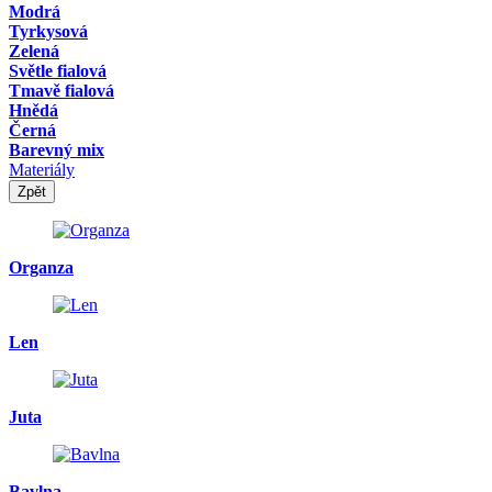
Modrá
Tyrkysová
Zelená
Světle fialová
Tmavě fialová
Hnědá
Černá
Barevný mix
Materiály
Zpět
Organza
Len
Juta
Bavlna