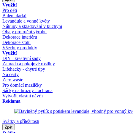
Využití
Pro děti
Balení dárků
Levandule a vonné květy
Nákupy a skladování v kuchyni
Obaly pro ruční výrobu
Dekorace interiéru
Dekorace stolu
Všechny produkty
Využití
DIY - kreativní sady
Zahrada a pokojové rostliny
Lifehacky - chytré tipy
Na cesty
Zero waste
Pro domácí mazlíčky
Sáčky na hrozny - ochrana
Vytvořit vlastní návrh
Reklama
Svátky a příležitosti
Zpět
Svátky