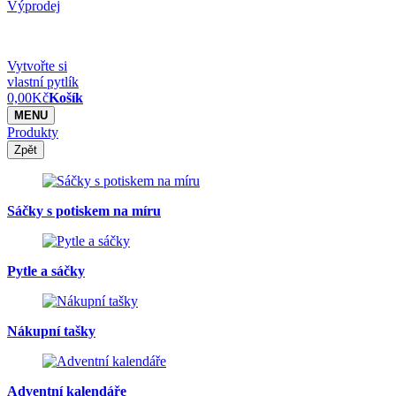
Výprodej
Vytvořte si
vlastní pytlík
0,00
Kč
Košík
MENU
Produkty
Zpět
Sáčky s potiskem na míru
Pytle a sáčky
Nákupní tašky
Adventní kalendáře