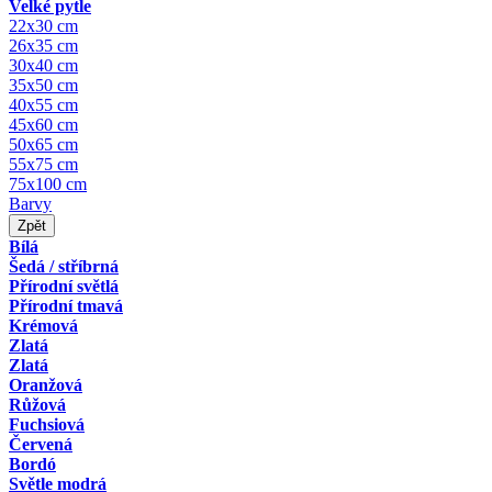
Velké pytle
22x30 cm
26x35 cm
30x40 cm
35x50 cm
40x55 cm
45x60 cm
50x65 cm
55x75 cm
75x100 cm
Barvy
Zpět
Bílá
Šedá / stříbrná
Přírodní světlá
Přírodní tmavá
Krémová
Zlatá
Zlatá
Oranžová
Růžová
Fuchsiová
Červená
Bordó
Světle modrá