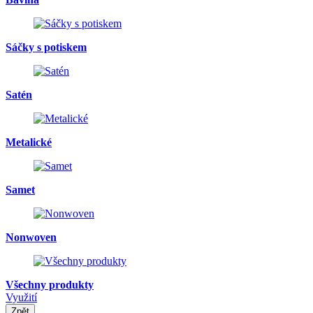
Sáčky s potiskem
Satén
Metalické
Samet
Nonwoven
Všechny produkty
Využití
Zpět