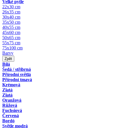
Velké pytle
22x30 cm
26x35 cm
30x40 cm
35x50 cm
40x55 cm
45x60 cm
50x65 cm
55x75 cm
75x100 cm
Barvy
Zpět
Bílá
Šedá / stříbrná
Přírodní světlá
Přírodní tmavá
Krémová
Zlatá
Zlatá
Oranžová
Růžová
Fuchsiová
Červená
Bordó
Světle modrá