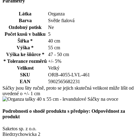
Parametry
Látka
Organza
Barva
Světle fialová
Ozdobný potisk
Ne
Počet kusů v balíku
5
Šířka *
40 cm
Výška *
55 cm
Výška ke šňůrce *
47 - 50 cm
* Tolerance rozměrů
+/- 5%
Velikost
Velký
SKU
ORB-4055-LVL-461
EAN
5902565682231
Sáčky jsou šity ručně, proto se jejich skutečná velikost může lišit od
uvedené o +/- 1 cm
Podrobnosti o shodě produktu s předpisy: Odpovědnost za
produkt
Saketos sp. z o.o.
Biedrzychowicka 2