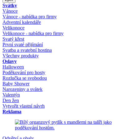
Svátky
Vánoce
Vánoce - nabídka pro firmy
Adventní kalendáře
Velikonoce
Velikonoce - nabídka pro firmy
Svatý křest
První svaté přijímání
Svatba a svatební hostina
Všechny produkty
Oslavy
Halloween
Poděkování pro hosty
Rozlučka se svobodou
Baby Shower
Narozeniny a svátek
Valentýn
Den žen
Vytvořit vlastní návrh
Reklama
Odvětví a obaly