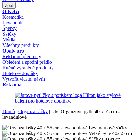
Zpět
Odvětví
Kosmetika
Levandule
Šperky
Svíčky
Mýdla
Všechny produkty
Obaly pro
Reklamní předměty
Oblečení a spodní prádlo
Ručně vyráběné produkty
Hotelové doplňky
Vytvořit vlastní návrh
Reklama
Domů
|
Organza sáčky
|
5 ks Organzové pytle 40 x 55 cm -
levandulové