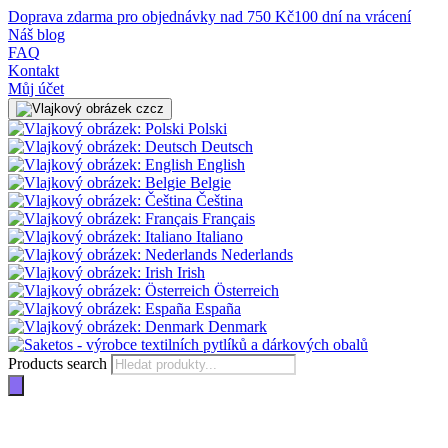
Doprava zdarma pro objednávky nad 750 Kč
100 dní na vrácení
Náš blog
FAQ
Kontakt
Můj účet
cz
Polski
Deutsch
English
Belgie
Čeština
Français
Italiano
Nederlands
Irish
Österreich
España
Denmark
Products search