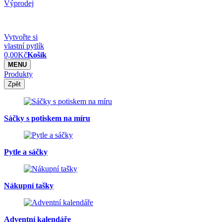
Výprodej
Vytvořte si
vlastní pytlík
0,00
Kč
Košík
MENU
Produkty
Zpět
Sáčky s potiskem na míru
Pytle a sáčky
Nákupní tašky
Adventní kalendáře