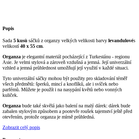
Popis
Sada
5 kusù
sáčků z organzy velkých velikosti barvy
levandulové
s
velikostí
40 x 55 cm
.
Organza
je elegantní materiál pocházející z Turkestánu - regionu
Asie. Je velmi stylová a zároveň vzdušná a jemná. Její univerzální
vzhled a jemná průhlednost umožňují její využití v každé situaci.
Tyto univerzální sáčky mohou být použity pro skladování téměř
všech předmětů: šperků, mincí a knoflíků, ale i svíček nebo
parfémů. Můžete je použít i na nasypání květů nebo vonných
kuliček.
Organza
bude také skvělá jako balení na malý dárek: dárek bude
zabalen stylovým způsobem a pootevře roušek tajemství ještě před
otevřením, protože organza je mírně průhledná.
Zobrazit celý popis