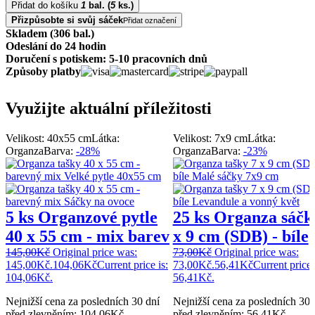
Přidat do košíku
1
bal.
(
5
ks.)
Přizpůsobte si svůj sáček
Přidat označení
Skladem (306 bal.)
Odeslání do 24 hodin
Doručení s potiskem: 5-10 pracovních dnů
Způsoby platby
Využijte aktuální příležitosti
Velikost: 40x55 cm
Látka:
Velikost: 7x9 cm
Látka:
Organza
Barva:
-28%
Organza
Barva:
-23%
5 ks Organzové pytle
25 ks Organza sáčk
40 x 55 cm - mix barev
x 9 cm (SDB) - bíle
145,00
Kč
Original price was:
73,00
Kč
Original price was:
145,00Kč.
104,06
Kč
Current price is:
73,00Kč.
56,41
Kč
Current price 
104,06Kč.
56,41Kč.
Nejnižší cena za posledních 30 dní
Nejnižší cena za posledních 30 
před zlevněním:
104,06
Kč
.
před zlevněním:
56,41
Kč
.