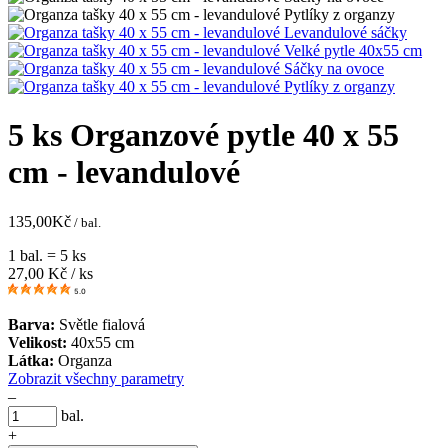
5 ks Organzové pytle 40 x 55
cm - levandulové
135,00
Kč
/ bal.
1 bal. = 5 ks
27,00
Kč / ks
5.0
Barva:
Světle fialová
Velikost:
40x55 cm
Látka:
Organza
Zobrazit všechny parametry
–
bal.
+