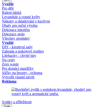
Využití
Pro děti
Balení dárků
Levandule a vonné květy
Nákupy a skladování v kuchyni
Obaly pro ruční výrobu
Dekorace interiéru
Dekorace stolu
Všechny produkty
Využití
DIY - kreativní sady
Zahrada a pokojové rostliny
Lifehacky - chytré tipy
Na cesty
Zero waste
Pro domácí mazlíčky
Sáčky na hrozny - ochrana
Vytvořit vlastní návrh
Reklama
Svátky a příležitosti
Zpět