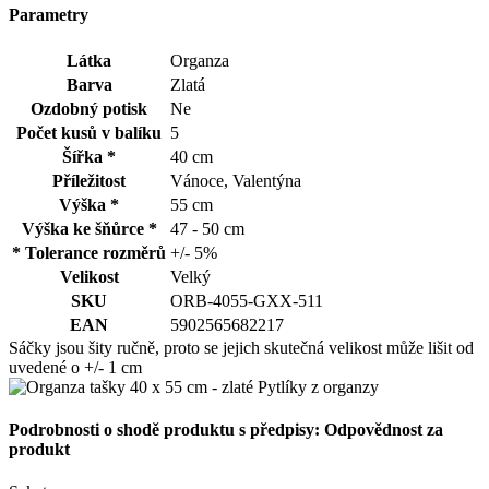
Parametry
Látka
Organza
Barva
Zlatá
Ozdobný potisk
Ne
Počet kusů v balíku
5
Šířka *
40 cm
Příležitost
Vánoce, Valentýna
Výška *
55 cm
Výška ke šňůrce *
47 - 50 cm
* Tolerance rozměrů
+/- 5%
Velikost
Velký
SKU
ORB-4055-GXX-511
EAN
5902565682217
Sáčky jsou šity ručně, proto se jejich skutečná velikost může lišit od
uvedené o +/- 1 cm
Podrobnosti o shodě produktu s předpisy: Odpovědnost za
produkt