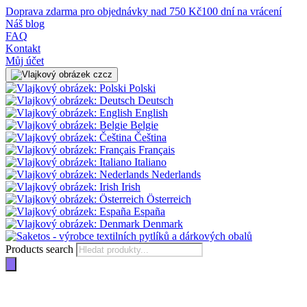
Doprava zdarma pro objednávky nad 750 Kč
100 dní na vrácení
Náš blog
FAQ
Kontakt
Můj účet
cz
Polski
Deutsch
English
Belgie
Čeština
Français
Italiano
Nederlands
Irish
Österreich
España
Denmark
Products search