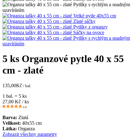
5 ks Organzové pytle 40 x 55
cm - zlaté
135,00
Kč
/ bal.
1 bal. = 5 ks
27,00
Kč / ks
5.0
Barva:
Zlatá
Velikost:
40x55 cm
Látka:
Organza
Zobrazit všechny parametry