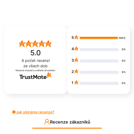
5
100%
4
0%
5.0
3
4
počet recenzí
0%
ze všech dob
Recenze získané a ověřené uživatelem
2
0%
1
0%
Jak sbíráme recenze?
Recenze zákazníků