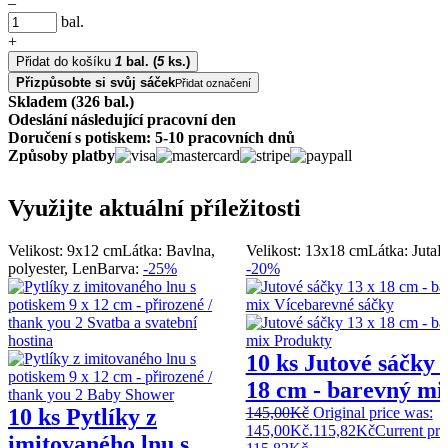
–
bal.
+
Přidat do košíku
1
bal.
(
5
ks.)
Přizpůsobte si svůj sáček
Přidat označení
Skladem (326 bal.)
Odeslání následující pracovní den
Doručení s potiskem: 5-10 pracovních dnů
Způsoby platby
Využijte aktuální příležitosti
Velikost: 9x12 cm
Látka: Bavlna,
Velikost: 13x18 cm
Látka: Juta
B
polyester, Len
Barva:
-25%
-20%
10 ks Jutové sáčky 
18 cm - barevný mi
10 ks Pytlíky z
145,00
Kč
Original price was:
145,00Kč.
115,82
Kč
Current pric
imitovaného lnu s