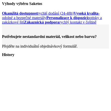
Výhody výběru Saketos
Okamžitá dostupnost
rychlé dodání (24-48h)
Vysoká kvalita
-
odolné a bezpečné materiály
Personalizace k dispozici
potisky a
zakázkové šití
Zákaznická podpora
rychlý kontakt v češtině
Potřebujete nestandardní materiál, velikost nebo barvu?
Přejděte na individuální objednávkový formulář.
History