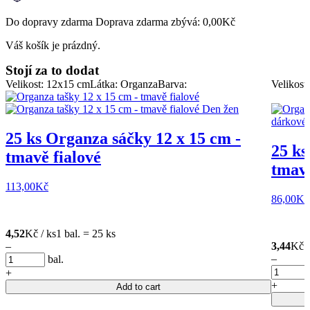
Do dopravy zdarma Doprava zdarma zbývá:
0,00
Kč
Váš košík je prázdný.
Stojí za to dodat
Velikost: 12x15 cm
Látka: Organza
Barva:
Velikost
25 ks Organza sáčky 12 x 15 cm -
25 ks
tmavě fialové
tmavě
113,00
Kč
86,00
Kč
4,52
Kč / ks
1 bal. = 25 ks
–
3,44
Kč /
–
bal.
+
+
Add to cart