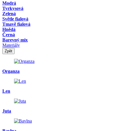
Modrá
Tyrkysová
Zelená
Světle fialová
Tmavě fialová
Hnědá
Černá
Barevný mix
Materiály
Zpět
Organza
Len
Juta
Bavlna