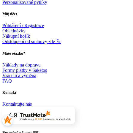
Personalizované pytlíky
Můj účet
Přihlášení / Registrace
Objednávky
Nákupní košík
Odstoupení od smlouvy zde 📝
Máte otázku?
Náklady na dopravu
Formy platby v Saketos
Vrácení a výměna
FAQ
Kontakt
Kontaktujte nás
4.9
Založeno na
12 965
hodnocení
ze všech dob
Bezpečný nákup s SSL