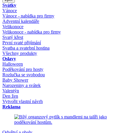
Svátky
Vánoce
Vánoce - nabídka pro firmy
Adventní kalendáře
Velikonoce
Velikonoce - nabídka pro firmy
Svatý křest
První svaté přijímání
Svatba a svatební hostina
Všechny produkty
Oslavy
Halloween
Poděkování pro hosty
Rozlučka se svobodou
Baby Shower
Narozeniny a svátek
Valentýn
Den žen
Vytvořit vlastní návrh
Reklama
Odvětví a obaly