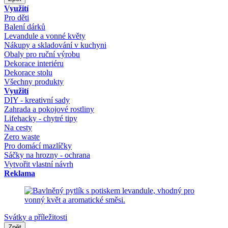
Využití
Pro děti
Balení dárků
Levandule a vonné květy
Nákupy a skladování v kuchyni
Obaly pro ruční výrobu
Dekorace interiéru
Dekorace stolu
Všechny produkty
Využití
DIY - kreativní sady
Zahrada a pokojové rostliny
Lifehacky - chytré tipy
Na cesty
Zero waste
Pro domácí mazlíčky
Sáčky na hrozny - ochrana
Vytvořit vlastní návrh
Reklama
Svátky a příležitosti
Zpět