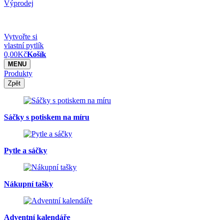
Výprodej
Vytvořte si
vlastní pytlík
0,00
Kč
Košík
MENU
Produkty
Zpět
Sáčky s potiskem na míru
Pytle a sáčky
Nákupní tašky
Adventní kalendáře