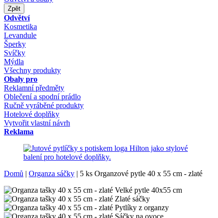
Zpět
Odvětví
Kosmetika
Levandule
Šperky
Svíčky
Mýdla
Všechny produkty
Obaly pro
Reklamní předměty
Oblečení a spodní prádlo
Ručně vyráběné produkty
Hotelové doplňky
Vytvořit vlastní návrh
Reklama
Domů
|
Organza sáčky
|
5 ks Organzové pytle 40 x 55 cm - zlaté