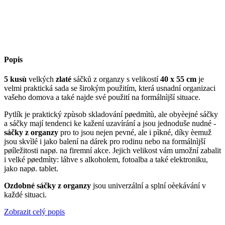
Popis
5 kusù
velkých
zlaté
sáčků z organzy s velikostí
40 x 55 cm
je
velmi praktická sada se širokým použitím, která usnadní organizaci
vašeho domova a také najde své použití na formálnìjší situace.
Pytlík je praktický zpùsob skladování pøedmìtù, ale obyèejné sáčky
a sáčky mají tendenci ke kažení uzavírání a jsou jednoduše nudné -
sáčky z organzy
pro to jsou nejen pevné, ale i pìkné, díky èemuž
jsou skvìlé i jako balení na dárek pro rodinu nebo na formálnìjší
pøíležitosti napø. na firemní akce. Jejich velikost vám umožní zabalit
i velké pøedmìty: láhve s alkoholem, fotoalba a také elektroniku,
jako napø. tablet.
Ozdobné sáčky z organzy
jsou univerzální a splní oèekávání v
každé situaci.
Zobrazit celý popis