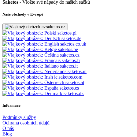
Saketos
- Vložte své nápady do našich sáčků
Naše obchody v Evropě
saketos.cz
saketos.pl
saketos.de
saketos.co.uk
saketos.be
saketos.cz
saketos.fr
saketos.it
saketos.nl
ie.saketos.com
saketos.at
saketos.es
saketos.dk
Informace
Podmínky služby
Ochrana osobních údajů
O nás
Blog