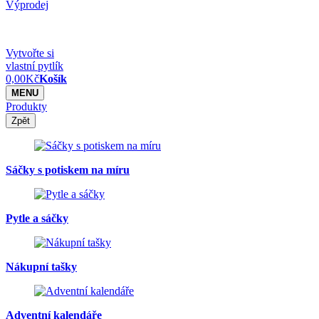
Výprodej
Vytvořte si
vlastní pytlík
0,00
Kč
Košík
MENU
Produkty
Zpět
Sáčky s potiskem na míru
Pytle a sáčky
Nákupní tašky
Adventní kalendáře