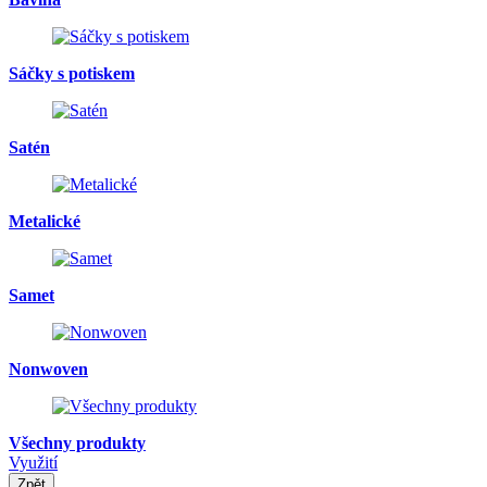
Sáčky s potiskem
Satén
Metalické
Samet
Nonwoven
Všechny produkty
Využití
Zpět