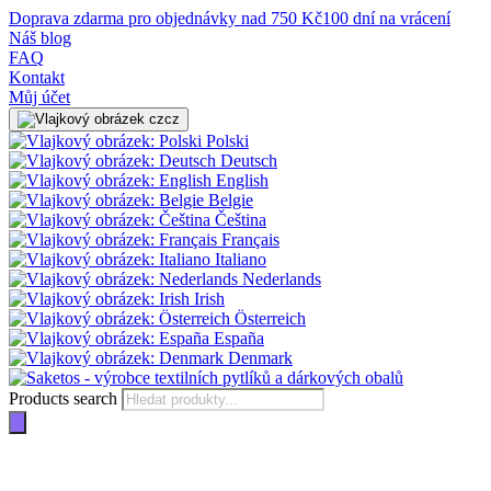
Doprava zdarma pro objednávky nad 750 Kč
100 dní na vrácení
Náš blog
FAQ
Kontakt
Můj účet
cz
Polski
Deutsch
English
Belgie
Čeština
Français
Italiano
Nederlands
Irish
Österreich
España
Denmark
Products search