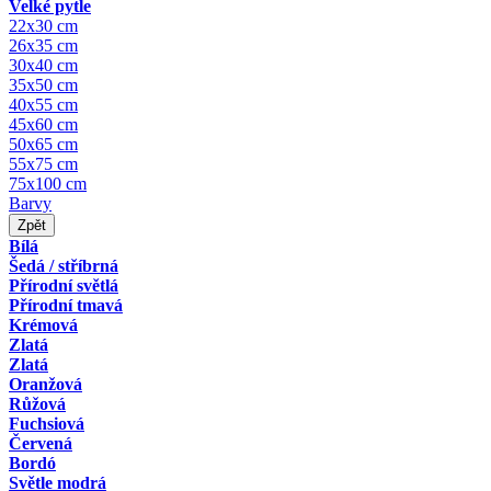
Velké pytle
22x30 cm
26x35 cm
30x40 cm
35x50 cm
40x55 cm
45x60 cm
50x65 cm
55x75 cm
75x100 cm
Barvy
Zpět
Bílá
Šedá / stříbrná
Přírodní světlá
Přírodní tmavá
Krémová
Zlatá
Zlatá
Oranžová
Růžová
Fuchsiová
Červená
Bordó
Světle modrá