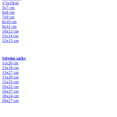
3,5x19cm
5x7 cm
6x8 cm
7x9 cm
8x10 cm
9x12 cm
10x13 cm
11x14 cm
12x15 cm
Střední sáčky
11x20 cm
13x18 cm
13x27 cm
15x20 cm
15x33 cm
16x22 cm
16x37 cm
18x24 cm
20x27 cm