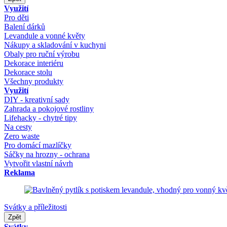
Využití
Pro děti
Balení dárků
Levandule a vonné květy
Nákupy a skladování v kuchyni
Obaly pro ruční výrobu
Dekorace interiéru
Dekorace stolu
Všechny produkty
Využití
DIY - kreativní sady
Zahrada a pokojové rostliny
Lifehacky - chytré tipy
Na cesty
Zero waste
Pro domácí mazlíčky
Sáčky na hrozny - ochrana
Vytvořit vlastní návrh
Reklama
Svátky a příležitosti
Zpět
Svátky