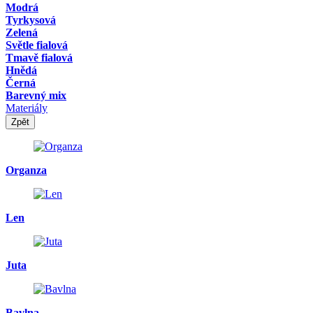
Modrá
Tyrkysová
Zelená
Světle fialová
Tmavě fialová
Hnědá
Černá
Barevný mix
Materiály
Zpět
Organza
Len
Juta
Bavlna