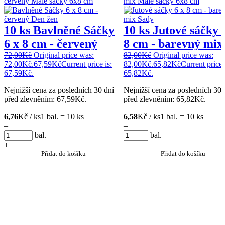
10 ks Bavlněné Sáčky
10 ks Jutové sáčky 
6 x 8 cm - červený
8 cm - barevný mix
72,00
Kč
Original price was:
82,00
Kč
Original price was:
72,00Kč.
67,59
Kč
Current price is:
82,00Kč.
65,82
Kč
Current price 
67,59Kč.
65,82Kč.
Nejnižší cena za posledních 30 dní
Nejnižší cena za posledních 30 
před zlevněním:
67,59
Kč
.
před zlevněním:
65,82
Kč
.
6,76
Kč / ks
1 bal. = 10 ks
6,58
Kč / ks
1 bal. = 10 ks
–
–
bal.
bal.
+
+
Přidat do košíku
Přidat do košíku