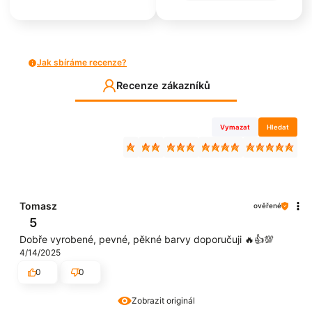
Jak sbíráme recenze?
Recenze zákazníků
Vymazat
Hledat
Tomasz
ověřené
5
Dobře vyrobené, pevné, pěkné barvy doporučuji 🔥👍️💯
4/14/2025
0
0
Zobrazit originál