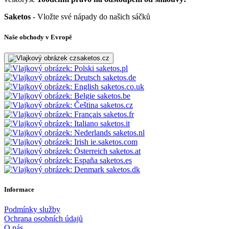
Saketos
- Vložte své nápady do našich sáčků
Naše obchody v Evropě
saketos.cz
saketos.pl
saketos.de
saketos.co.uk
saketos.be
saketos.cz
saketos.fr
saketos.it
saketos.nl
ie.saketos.com
saketos.at
saketos.es
saketos.dk
Informace
Podmínky služby
Ochrana osobních údajů
O nás