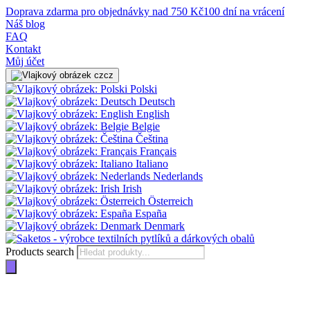
Doprava zdarma pro objednávky nad 750 Kč
100 dní na vrácení
Náš blog
FAQ
Kontakt
Můj účet
cz
Polski
Deutsch
English
Belgie
Čeština
Français
Italiano
Nederlands
Irish
Österreich
España
Denmark
Products search