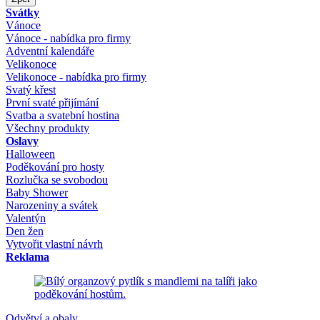
Svátky
Vánoce
Vánoce - nabídka pro firmy
Adventní kalendáře
Velikonoce
Velikonoce - nabídka pro firmy
Svatý křest
První svaté přijímání
Svatba a svatební hostina
Všechny produkty
Oslavy
Halloween
Poděkování pro hosty
Rozlučka se svobodou
Baby Shower
Narozeniny a svátek
Valentýn
Den žen
Vytvořit vlastní návrh
Reklama
Odvětví a obaly