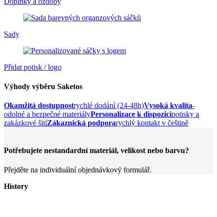
Doplňky a ozdoby
Sady
Přidat potisk / logo
Výhody výběru Saketos
Okamžitá dostupnost
rychlé dodání (24-48h)
Vysoká kvalita
-
odolné a bezpečné materiály
Personalizace k dispozici
potisky a
zakázkové šití
Zákaznická podpora
rychlý kontakt v češtině
Potřebujete nestandardní materiál, velikost nebo barvu?
Přejděte na individuální objednávkový formulář.
History