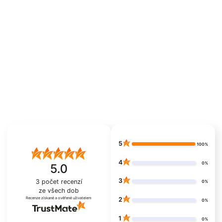
5
100%
4
0%
5.0
3
3
počet recenzí
0%
ze všech dob
Recenze získané a ověřené uživatelem
2
0%
1
0%