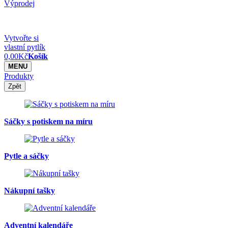
Výprodej
Vytvořte si
vlastní pytlík
0,00
Kč
Košík
MENU
Produkty
Zpět
Sáčky s potiskem na míru
Pytle a sáčky
Nákupní tašky
Adventní kalendáře