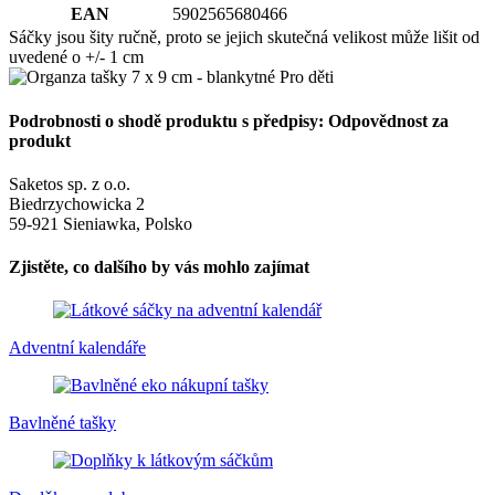
EAN
5902565680466
Sáčky jsou šity ručně, proto se jejich skutečná velikost může lišit od
uvedené o +/- 1 cm
Podrobnosti o shodě produktu s předpisy: Odpovědnost za
produkt
Saketos sp. z o.o.
Biedrzychowicka 2
59-921 Sieniawka, Polsko
Zjistěte, co dalšího by vás mohlo zajímat
Adventní kalendáře
Bavlněné tašky