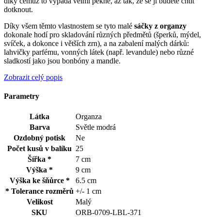
díky čemuž to vypadá velmi pěkně, až tak, že se jí budete chtít
dotknout.
Díky všem těmto vlastnostem se tyto malé
sáčky z organzy
dokonale hodí pro skladování různých předmětů (šperků, mýdel,
svíček, a dokonce i větších zrn), a na zabalení malých dárků:
lahvičky parfému, vonných látek (např. levandule) nebo různé
sladkostí jako jsou bonbóny a mandle.
Zobrazit celý popis
Parametry
Látka
Organza
Barva
Světle modrá
Ozdobný potisk
Ne
Počet kusů v balíku
25
Šířka *
7 cm
Výška *
9 cm
Výška ke šňůrce *
6.5 cm
* Tolerance rozměrů
+/- 1 cm
Velikost
Malý
SKU
ORB-0709-LBL-371