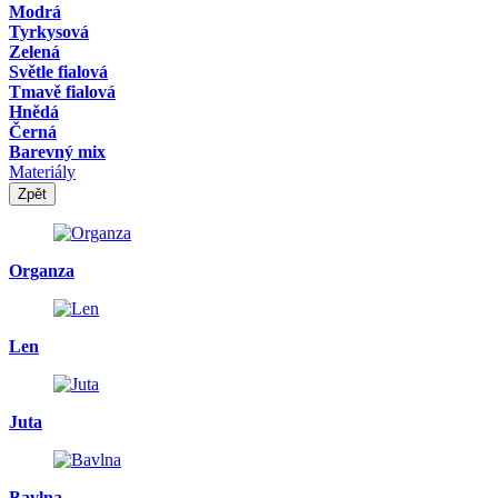
Modrá
Tyrkysová
Zelená
Světle fialová
Tmavě fialová
Hnědá
Černá
Barevný mix
Materiály
Zpět
Organza
Len
Juta
Bavlna