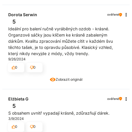
Dorota Serwin
ověřené
5
Ideální pro balení ručně vyráběných ozdob - krásné.
Organzové sáčky jsou klíčem ke krásně zabaleným
dárkům. Kvalitu zpracování můžete cítit v každém švu
těchto tašek, je to opravdu působivé. Klasický vzhled,
který nikdy nevyjde z módy, vždy trendy.
9/26/2024
0
0
Zobrazit originál
Elżbieta G
ověřené
5
S obsahem uvnitř vypadají krásně, zdůrazňují dárek.
3/9/2024
0
0