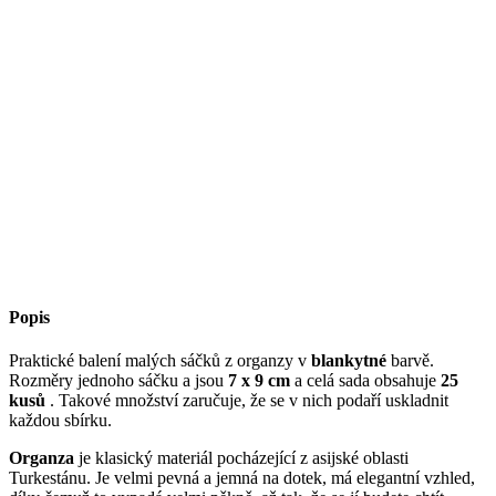
Popis
Praktické balení malých sáčků z organzy v
blankytné
barvě.
Rozměry jednoho sáčku a jsou
7 x 9 cm
a celá sada obsahuje
25
kusů
. Takové množství zaručuje, že se v nich podaří uskladnit
každou sbírku.
Organza
je klasický materiál pocházející z asijské oblasti
Turkestánu. Je velmi pevná a jemná na dotek, má elegantní vzhled,