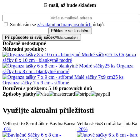
E-mail, až bude skladem
Souhlasím se
zásadami ochrany osobních
údajů.
Přizpůsobte si svůj sáček
Přidat označení
Dočasně nedostupné
Náhradní produkty:
25 ks Organza
sáčky 8 x 10 cm - blankytně modré
25 ks Organza
sáčky 6 x 8 cm - blankytně modré
25 ks
Organza sáčky 7 x 9 cm - stříbrné
Doručení s potiskem: 5-10 pracovních dnů
Způsoby platby
Využijte aktuální příležitosti
Velikost: 6x8 cm
Látka: Bavlna
Barva:
Velikost: 6x8 cm
Látka: Juta
Bar
-6%
-20%