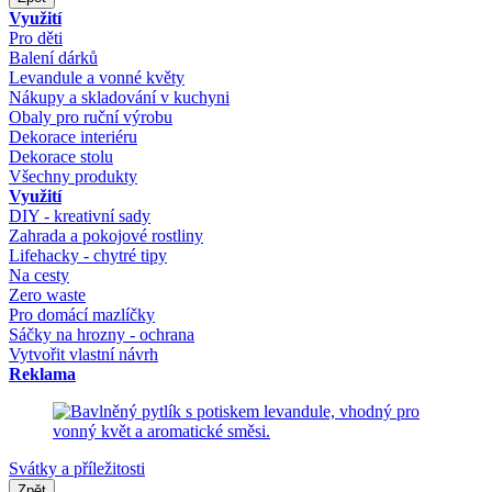
Využití
Pro děti
Balení dárků
Levandule a vonné květy
Nákupy a skladování v kuchyni
Obaly pro ruční výrobu
Dekorace interiéru
Dekorace stolu
Všechny produkty
Využití
DIY - kreativní sady
Zahrada a pokojové rostliny
Lifehacky - chytré tipy
Na cesty
Zero waste
Pro domácí mazlíčky
Sáčky na hrozny - ochrana
Vytvořit vlastní návrh
Reklama
Svátky a příležitosti
Zpět