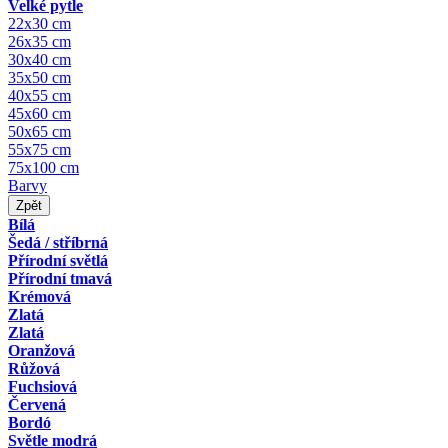
Velké pytle
22x30 cm
26x35 cm
30x40 cm
35x50 cm
40x55 cm
45x60 cm
50x65 cm
55x75 cm
75x100 cm
Barvy
Zpět
Bílá
Šedá / stříbrná
Přírodní světlá
Přírodní tmavá
Krémová
Zlatá
Zlatá
Oranžová
Růžová
Fuchsiová
Červená
Bordó
Světle modrá