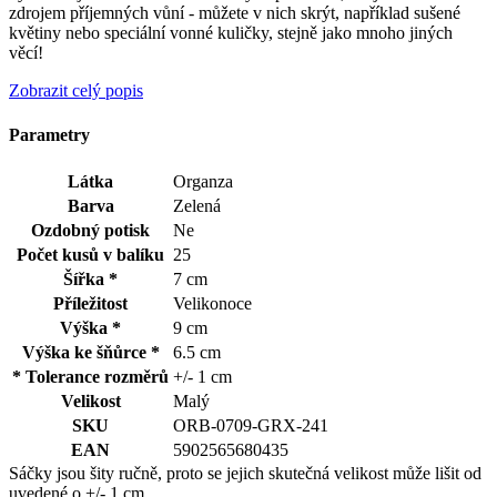
zdrojem příjemných vůní - můžete v nich skrýt, například sušené
květiny nebo speciální vonné kuličky, stejně jako mnoho jiných
věcí!
Zobrazit celý popis
Parametry
Látka
Organza
Barva
Zelená
Ozdobný potisk
Ne
Počet kusů v balíku
25
Šířka *
7 cm
Příležitost
Velikonoce
Výška *
9 cm
Výška ke šňůrce *
6.5 cm
* Tolerance rozměrů
+/- 1 cm
Velikost
Malý
SKU
ORB-0709-GRX-241
EAN
5902565680435
Sáčky jsou šity ručně, proto se jejich skutečná velikost může lišit od
uvedené o +/- 1 cm