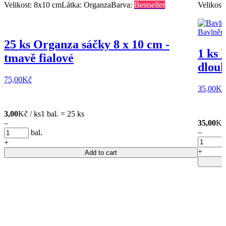
Velikost: 8x10 cm
Látka: Organza
Barva:
Bestseller
Velikost
25 ks Organza sáčky 8 x 10 cm -
1 ks 
tmavě fialové
dlouh
75,00
Kč
35,00
Kč
3,00
Kč / ks
1 bal. = 25 ks
–
35,00
Kč 
–
bal.
+
+
Add to cart