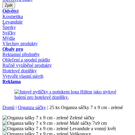
Zpět
Odvětví
Kosmetika
Levandule
Šperky
Svíčky
Mýdla
Všechny produkty
Obaly pro
Reklamní předměty
Oblečení a spodní prádlo
Ručně vyráběné produkty
Hotelové doplňky
Vytvořit vlastní návrh
Reklama
Domů
|
Organza sáčky
|
25 ks Organza sáčky 7 x 9 cm - zelené