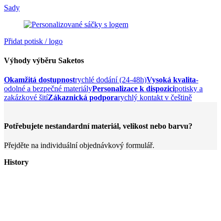
Sady
Přidat potisk / logo
Výhody výběru Saketos
Okamžitá dostupnost
rychlé dodání (24-48h)
Vysoká kvalita
-
odolné a bezpečné materiály
Personalizace k dispozici
potisky a
zakázkové šití
Zákaznická podpora
rychlý kontakt v češtině
Potřebujete nestandardní materiál, velikost nebo barvu?
Přejděte na individuální objednávkový formulář.
History