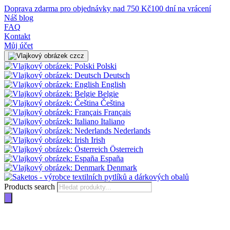
Doprava zdarma pro objednávky nad 750 Kč
100 dní na vrácení
Náš blog
FAQ
Kontakt
Můj účet
cz
Polski
Deutsch
English
Belgie
Čeština
Français
Italiano
Nederlands
Irish
Österreich
España
Denmark
Products search