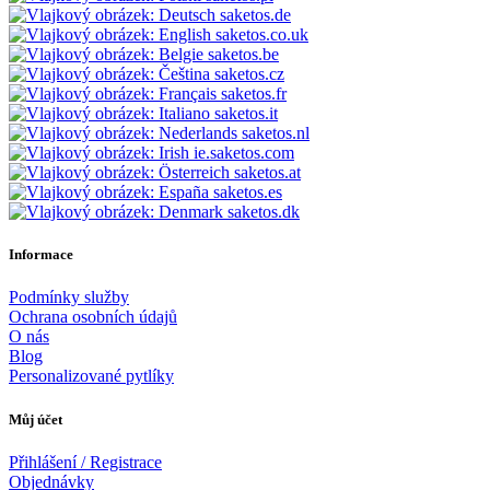
saketos.de
saketos.co.uk
saketos.be
saketos.cz
saketos.fr
saketos.it
saketos.nl
ie.saketos.com
saketos.at
saketos.es
saketos.dk
Informace
Podmínky služby
Ochrana osobních údajů
O nás
Blog
Personalizované pytlíky
Můj účet
Přihlášení / Registrace
Objednávky