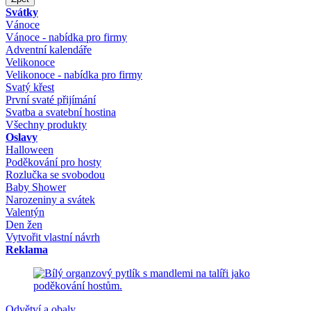
Svátky
Vánoce
Vánoce - nabídka pro firmy
Adventní kalendáře
Velikonoce
Velikonoce - nabídka pro firmy
Svatý křest
První svaté přijímání
Svatba a svatební hostina
Všechny produkty
Oslavy
Halloween
Poděkování pro hosty
Rozlučka se svobodou
Baby Shower
Narozeniny a svátek
Valentýn
Den žen
Vytvořit vlastní návrh
Reklama
Odvětví a obaly