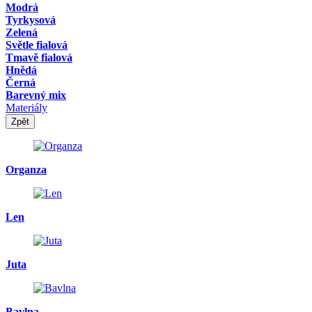
Modrá
Tyrkysová
Zelená
Světle fialová
Tmavě fialová
Hnědá
Černá
Barevný mix
Materiály
Zpět
Organza
Len
Juta
Bavlna