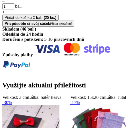
–
bal.
+
Přidat do košíku
1
bal.
(
25
ks.)
Přizpůsobte si svůj sáček
Přidat označení
Skladem (46 bal.)
Odeslání do 24 hodin
Doručení s potiskem: 5-10 pracovních dnů
Způsoby platby
Využijte aktuální příležitosti
Velikost: 3 cm
Látka: Satén
Barva:
Velikost: 15x20 cm
Látka: Juta
B
-30%
-17%