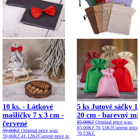
10 ks. - Látkové
5 ks Jutové sáčky 1
mašličky 7 x 3 cm -
20 cm - barevný mi
červené
85,00
Kč
Original price was:
85,00Kč.
70,53
Kč
Current price 
59,00
Kč
Original price was:
70,53Kč.
59,00Kč.
41,12
Kč
Current price is: