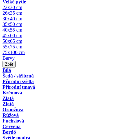
Velké pytle
22x30 cm
26x35 cm
30x40 cm
35x50 cm
40x55 cm
45x60 cm
50x65 cm
55x75 cm
75x100 cm
Barvy
Zpět
Bílá
Šedá / stříbrná
Přírodní světlá
Přírodní tmavá
Krémová
Zlatá
Zlatá
Oranžová
Růžová
Fuchsiová
Červená
Bordó
Světle modrá