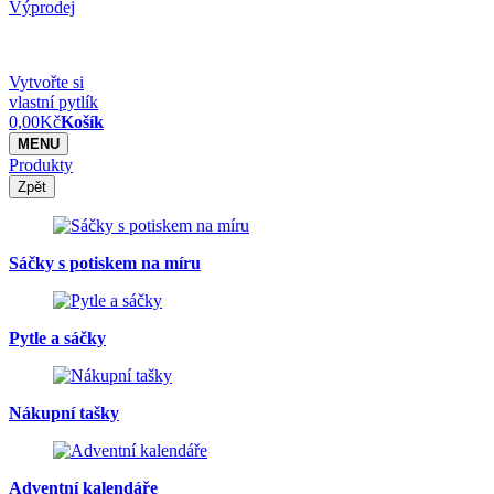
Výprodej
Vytvořte si
vlastní pytlík
0,00
Kč
Košík
MENU
Produkty
Zpět
Sáčky s potiskem na míru
Pytle a sáčky
Nákupní tašky
Adventní kalendáře