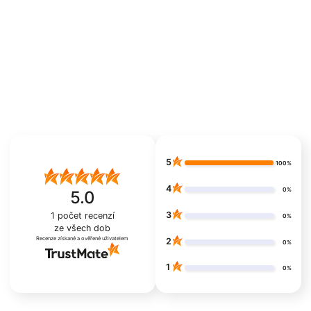
5
100%
4
0%
5.0
3
1
počet recenzí
0%
ze všech dob
Recenze získané a ověřené uživatelem
2
0%
1
0%