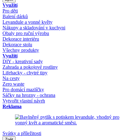
Využití
Pro děti
Balení dárků
Levandule a vonné květy
Nákupy a skladování v kuchyni
Obaly pro ruční výrobu
Dekorace interiéru
Dekorace stolu
Všechny produkty
Využití
DIY - kreativní sady
Zahrada a pokojové rostliny
Lifehacky - chytré tipy
Na cesty
Zero waste
Pro domácí mazlíčky
Sáčky na hrozny - ochrana
Vytvořit vlastní návrh
Reklama
Svátky a příležitosti
Zpět