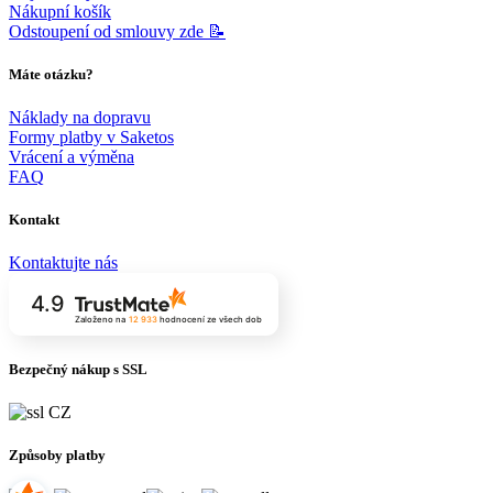
Nákupní košík
Odstoupení od smlouvy zde 📝
Máte otázku?
Náklady na dopravu
Formy platby v Saketos
Vrácení a výměna
FAQ
Kontakt
Kontaktujte nás
4.9
Založeno na
12 933
hodnocení
ze všech dob
Bezpečný nákup s SSL
Způsoby platby