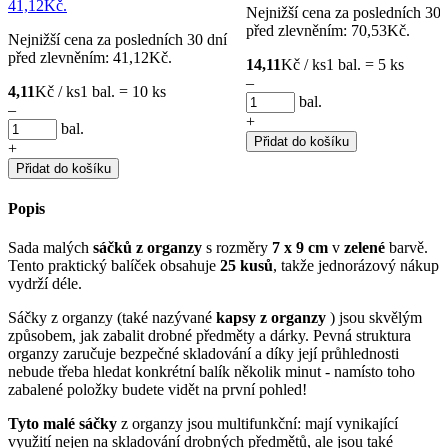
41,12Kč.
Nejnižší cena za posledních 30 
před zlevněním:
70,53
Kč
.
Nejnižší cena za posledních 30 dní
před zlevněním:
41,12
Kč
.
14,11
Kč / ks
1 bal. = 5 ks
–
4,11
Kč / ks
1 bal. = 10 ks
bal.
–
+
bal.
Přidat do košíku
+
Přidat do košíku
Popis
Sada malých
sáčků z organzy
s rozměry
7 x 9 cm
v
zelené
barvě.
Tento praktický balíček obsahuje
25 kusů
, takže jednorázový nákup
vydrží déle.
Sáčky z organzy (také nazývané
kapsy z organzy
) jsou skvělým
způsobem, jak zabalit drobné předměty a dárky. Pevná struktura
organzy zaručuje bezpečné skladování a díky její průhlednosti
nebude třeba hledat konkrétní balík několik minut - namísto toho
zabalené položky budete vidět na první pohled!
Tyto malé sáčky
z organzy jsou multifunkční: mají vynikající
využití nejen na skladování drobných předmětů, ale jsou také