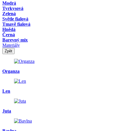
Modrá
Tyrkysová
Zelená
Světle fialová
Tmavě fialová
Hnědá
Černá
Barevný mix
Materiály
Zpět
Organza
Len
Juta
Bavlna