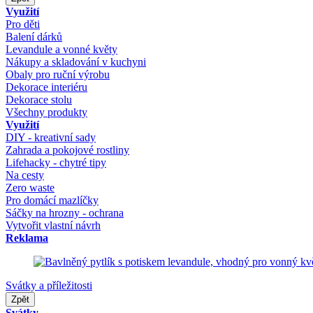
Využití
Pro děti
Balení dárků
Levandule a vonné květy
Nákupy a skladování v kuchyni
Obaly pro ruční výrobu
Dekorace interiéru
Dekorace stolu
Všechny produkty
Využití
DIY - kreativní sady
Zahrada a pokojové rostliny
Lifehacky - chytré tipy
Na cesty
Zero waste
Pro domácí mazlíčky
Sáčky na hrozny - ochrana
Vytvořit vlastní návrh
Reklama
Svátky a příležitosti
Zpět
Svátky