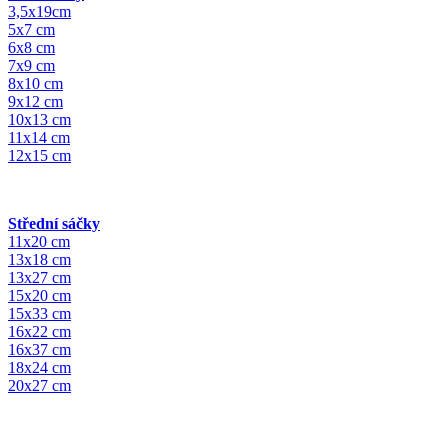
3,5x19cm
5x7 cm
6x8 cm
7x9 cm
8x10 cm
9x12 cm
10x13 cm
11x14 cm
12x15 cm
Střední sáčky
11x20 cm
13x18 cm
13x27 cm
15x20 cm
15x33 cm
16x22 cm
16x37 cm
18x24 cm
20x27 cm