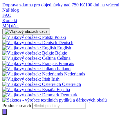
Doprava zdarma pro objednávky nad 750 Kč
100 dní na vrácení
Náš blog
FAQ
Kontakt
Můj účet
cz
Polski
Deutsch
English
Belgie
Čeština
Français
Italiano
Nederlands
Irish
Österreich
España
Denmark
Products search