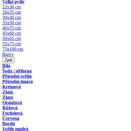
Velké pytle
22x30 cm
26x35 cm
30x40 cm
35x50 cm
40x55 cm
45x60 cm
50x65 cm
55x75 cm
75x100 cm
Barvy
Zpět
Bílá
Šedá / stříbrná
Přírodní světlá
Přírodní tmavá
Krémová
Zlatá
Zlatá
Oranžová
Růžová
Fuchsiová
Červená
Bordó
Světle modrá