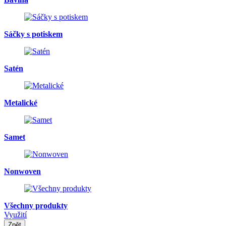
Sáčky s potiskem
Satén
Metalické
Samet
Nonwoven
Všechny produkty
Využití
Zpět