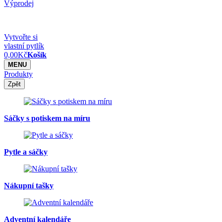
Výprodej
Vytvořte si
vlastní pytlík
0,00
Kč
Košík
MENU
Produkty
Zpět
Sáčky s potiskem na míru
Pytle a sáčky
Nákupní tašky
Adventní kalendáře