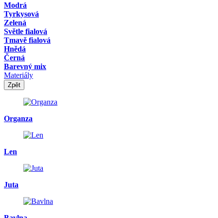
Modrá
Tyrkysová
Zelená
Světle fialová
Tmavě fialová
Hnědá
Černá
Barevný mix
Materiály
Zpět
Organza
Len
Juta
Bavlna