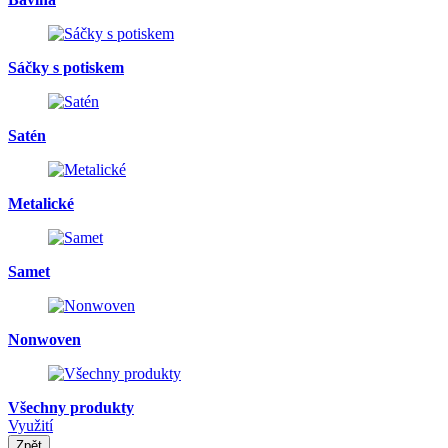
Sáčky s potiskem
Satén
Metalické
Samet
Nonwoven
Všechny produkty
Využití
Zpět