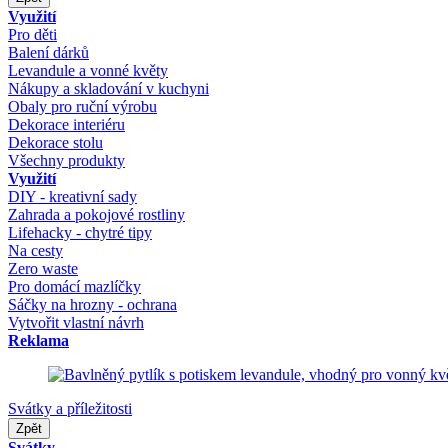
Využití
Pro děti
Balení dárků
Levandule a vonné květy
Nákupy a skladování v kuchyni
Obaly pro ruční výrobu
Dekorace interiéru
Dekorace stolu
Všechny produkty
Využití
DIY - kreativní sady
Zahrada a pokojové rostliny
Lifehacky - chytré tipy
Na cesty
Zero waste
Pro domácí mazlíčky
Sáčky na hrozny - ochrana
Vytvořit vlastní návrh
Reklama
Svátky a příležitosti
Zpět
Svátky