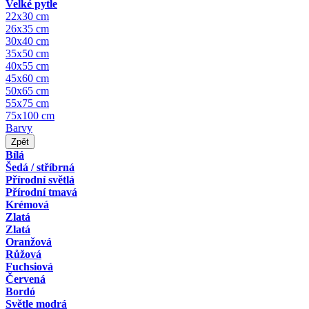
Velké pytle
22x30 cm
26x35 cm
30x40 cm
35x50 cm
40x55 cm
45x60 cm
50x65 cm
55x75 cm
75x100 cm
Barvy
Zpět
Bílá
Šedá / stříbrná
Přírodní světlá
Přírodní tmavá
Krémová
Zlatá
Zlatá
Oranžová
Růžová
Fuchsiová
Červená
Bordó
Světle modrá