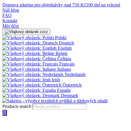
Doprava zdarma pro objednávky nad 750 Kč
100 dní na vrácení
Náš blog
FAQ
Kontakt
Můj účet
cz
Polski
Deutsch
English
Belgie
Čeština
Français
Italiano
Nederlands
Irish
Österreich
España
Denmark
Products search