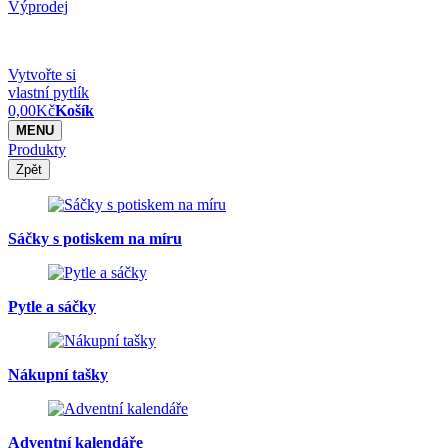
Výprodej
Vytvořte si
vlastní pytlík
0,00
Kč
Košík
MENU
Produkty
Zpět
Sáčky s potiskem na míru
Pytle a sáčky
Nákupní tašky
Adventní kalendáře