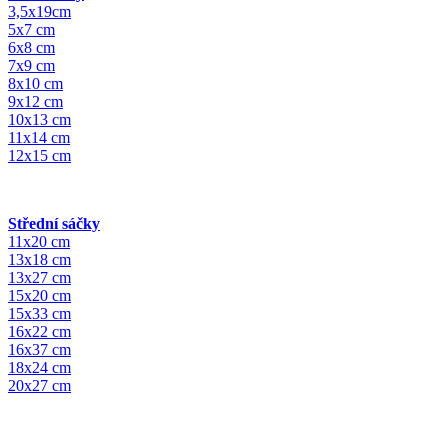
3,5x19cm
5x7 cm
6x8 cm
7x9 cm
8x10 cm
9x12 cm
10x13 cm
11x14 cm
12x15 cm
Střední sáčky
11x20 cm
13x18 cm
13x27 cm
15x20 cm
15x33 cm
16x22 cm
16x37 cm
18x24 cm
20x27 cm