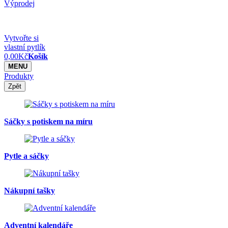
Výprodej
Vytvořte si
vlastní pytlík
0,00
Kč
Košík
MENU
Produkty
Zpět
Sáčky s potiskem na míru
Pytle a sáčky
Nákupní tašky
Adventní kalendáře