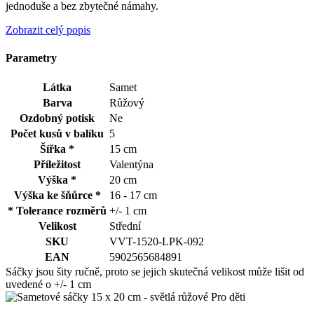
jednoduše a bez zbytečné námahy.
Zobrazit celý popis
Parametry
Látka
Samet
Barva
Růžový
Ozdobný potisk
Ne
Počet kusů v balíku
5
Šířka *
15 cm
Příležitost
Valentýna
Výška *
20 cm
Výška ke šňůrce *
16 - 17 cm
* Tolerance rozměrů
+/- 1 cm
Velikost
Střední
SKU
VVT-1520-LPK-092
EAN
5902565684891
Sáčky jsou šity ručně, proto se jejich skutečná velikost může lišit od
uvedené o +/- 1 cm