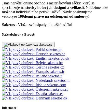
Jsme největší online obchod s materiálovými sáčky, který se
specializuje na
stovky hotových designů a velikostí.
Nabízíme také
možnost individuálního potisku sáčků. Navíc poskytujeme
velkorysé
100denní právo na odstoupení od smlouvy!
Saketos
- Vložte své nápady do našich sáčků
Naše obchody v Evropě
saketos.cz
saketos.pl
saketos.de
saketos.co.uk
saketos.be
saketos.cz
saketos.fr
saketos.it
saketos.nl
ie.saketos.com
saketos.at
saketos.es
saketos.dk
Informace