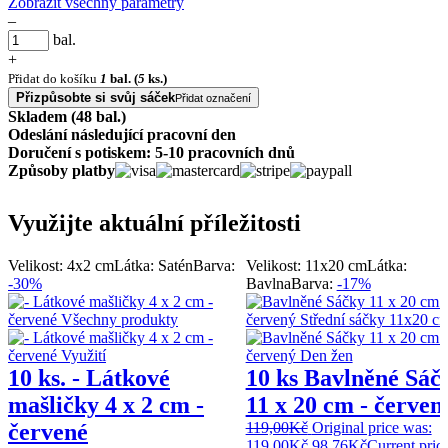
Zobrazit všechny parametry
–
bal.
+
Přidat do košíku
1
bal.
(
5
ks.)
Přizpůsobte si svůj sáček
Přidat označení
Skladem (48 bal.)
Odeslání následující pracovní den
Doručení s potiskem: 5-10 pracovních dnů
Způsoby platby
Využijte aktuální příležitosti
Velikost: 4x2 cm
Látka: Satén
Barva:
Velikost: 11x20 cm
Látka:
-30%
Bavlna
Barva:
-17%
10 ks. - Látkové
10 ks Bavlněné Sáč
mašličky 4 x 2 cm -
11 x 20 cm - červen
červené
119,00
Kč
Original price was:
119,00Kč.
98,76
Kč
Current price