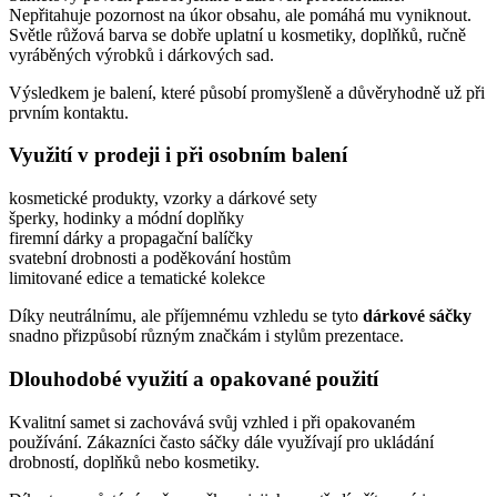
Nepřitahuje pozornost na úkor obsahu, ale pomáhá mu vyniknout.
Světle růžová barva se dobře uplatní u kosmetiky, doplňků, ručně
vyráběných výrobků i dárkových sad.
Výsledkem je balení, které působí promyšleně a důvěryhodně už při
prvním kontaktu.
Využití v prodeji i při osobním balení
kosmetické produkty, vzorky a dárkové sety
šperky, hodinky a módní doplňky
firemní dárky a propagační balíčky
svatební drobnosti a poděkování hostům
limitované edice a tematické kolekce
Díky neutrálnímu, ale příjemnému vzhledu se tyto
dárkové sáčky
snadno přizpůsobí různým značkám i stylům prezentace.
Dlouhodobé využití a opakované použití
Kvalitní samet si zachovává svůj vzhled i při opakovaném
používání. Zákazníci často sáčky dále využívají pro ukládání
drobností, doplňků nebo kosmetiky.