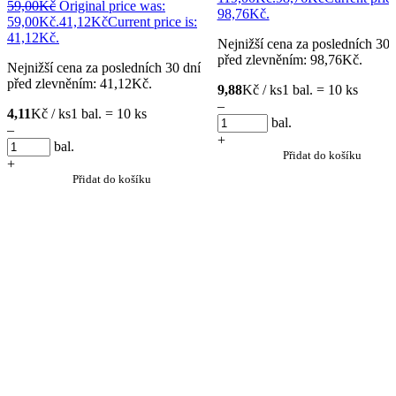
59,00
Kč
Original price was:
98,76Kč.
59,00Kč.
41,12
Kč
Current price is:
41,12Kč.
Nejnižší cena za posledních 30 
před zlevněním:
98,76
Kč
.
Nejnižší cena za posledních 30 dní
před zlevněním:
41,12
Kč
.
9,88
Kč / ks
1 bal. = 10 ks
–
4,11
Kč / ks
1 bal. = 10 ks
bal.
–
+
bal.
Přidat do košíku
+
Přidat do košíku