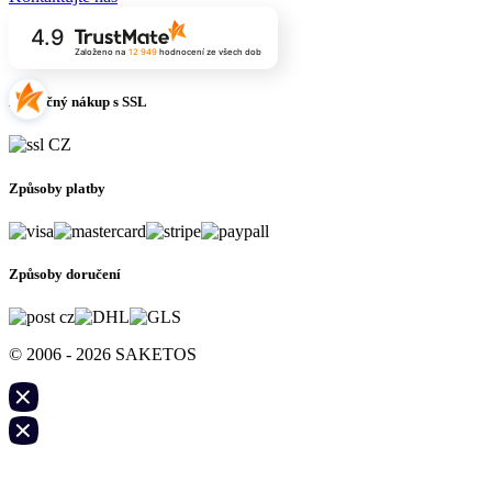
4.9
Založeno na
12 949
hodnocení
ze všech dob
Bezpečný nákup s SSL
Způsoby platby
Způsoby doručení
© 2006 - 2026 SAKETOS