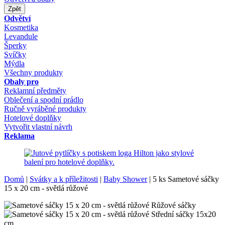
Zpět
Odvětví
Kosmetika
Levandule
Šperky
Svíčky
Mýdla
Všechny produkty
Obaly pro
Reklamní předměty
Oblečení a spodní prádlo
Ručně vyráběné produkty
Hotelové doplňky
Vytvořit vlastní návrh
Reklama
Domů
|
Svátky a k příležitosti
|
Baby Shower
|
5 ks Sametové sáčky
15 x 20 cm - světlá růžové