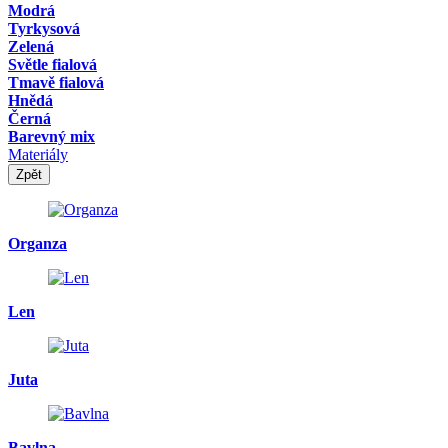
Modrá
Tyrkysová
Zelená
Světle fialová
Tmavě fialová
Hnědá
Černá
Barevný mix
Materiály
Zpět
Organza
Len
Juta
Bavlna