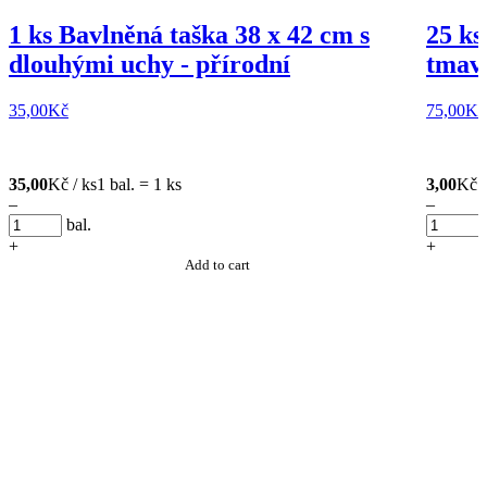
1 ks Bavlněná taška 38 x 42 cm s
25 ks
dlouhými uchy - přírodní
tmavě
35,00
Kč
75,00
Kč
35,00
Kč / ks
1 bal. = 1 ks
3,00
Kč /
–
–
bal.
+
+
Add to cart