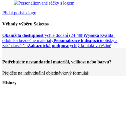
Přidat potisk / logo
Výhody výběru Saketos
Okamžitá dostupnost
rychlé dodání (24-48h)
Vysoká kvalita
-
odolné a bezpečné materiály
Personalizace k dispozici
potisky a
zakázkové šití
Zákaznická podpora
rychlý kontakt v češtině
Potřebujete nestandardní materiál, velikost nebo barvu?
Přejděte na individuální objednávkový formulář.
History