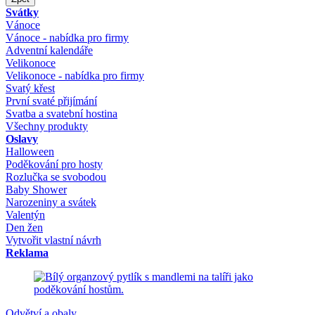
Svátky
Vánoce
Vánoce - nabídka pro firmy
Adventní kalendáře
Velikonoce
Velikonoce - nabídka pro firmy
Svatý křest
První svaté přijímání
Svatba a svatební hostina
Všechny produkty
Oslavy
Halloween
Poděkování pro hosty
Rozlučka se svobodou
Baby Shower
Narozeniny a svátek
Valentýn
Den žen
Vytvořit vlastní návrh
Reklama
Odvětví a obaly