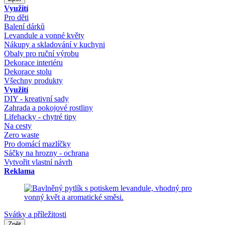
Využití
Pro děti
Balení dárků
Levandule a vonné květy
Nákupy a skladování v kuchyni
Obaly pro ruční výrobu
Dekorace interiéru
Dekorace stolu
Všechny produkty
Využití
DIY - kreativní sady
Zahrada a pokojové rostliny
Lifehacky - chytré tipy
Na cesty
Zero waste
Pro domácí mazlíčky
Sáčky na hrozny - ochrana
Vytvořit vlastní návrh
Reklama
Svátky a příležitosti
Zpět