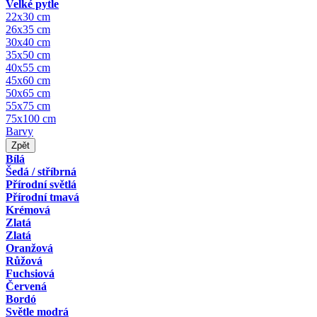
Velké pytle
22x30 cm
26x35 cm
30x40 cm
35x50 cm
40x55 cm
45x60 cm
50x65 cm
55x75 cm
75x100 cm
Barvy
Zpět
Bílá
Šedá / stříbrná
Přírodní světlá
Přírodní tmavá
Krémová
Zlatá
Zlatá
Oranžová
Růžová
Fuchsiová
Červená
Bordó
Světle modrá