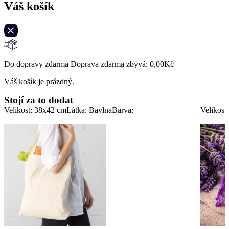
Váš košík
Do dopravy zdarma Doprava zdarma zbývá:
0,00
Kč
Váš košík je prázdný.
Stojí za to dodat
Velikost: 38x42 cm
Látka: Bavlna
Barva:
Velikost