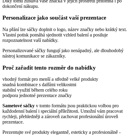
Díky tomu zůstává vaše značka v jejich prostředí přítomná i po
dokončení nákupu.
Personalizace jako součást vaší prezentace
Na přání lze sáčky doplnit o logo, název značky nebo krátký text.
Vlastní potisk pomáhá sjednotit vzhled balení a posiluje
rozpoznatelnost vaší nabídky.
Personalizované sáčky fungují jako nenápadný, ale dlouhodobý
nástroj komunikace se zákazníky.
Proč zařadit tento rozměr do nabídky
vhodný formát pro menší a středně velké produkty
snadná kombinace s dalšími velikostmi
stabilní využití během celého roku
podpora jednotné prezentace značky
Sametové sáčky
v tomto formátu jsou praktickou volbou pro
každodenní balení i speciální příležitosti. Umožní vám pracovat
rychleji, přehledněji a zároveň zachovat profesionální úroveň
prezentace.
Prezentujte své produkty elegantně, esteticky a profesionálně -