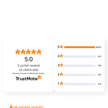
5
100%
4
0%
5.0
3
2
počet recenzí
0%
ze všech dob
Recenze získané a ověřené uživatelem
2
0%
1
0%
Jak sbíráme recenze?