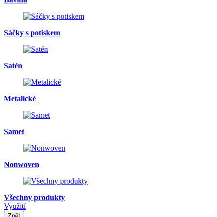
Sáčky s potiskem
Satén
Metalické
Samet
Nonwoven
Všechny produkty
Využití
Zpět