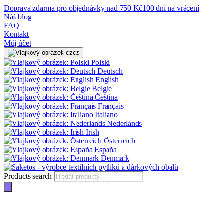
Doprava zdarma pro objednávky nad 750 Kč
100 dní na vrácení
Náš blog
FAQ
Kontakt
Můj účet
cz
Polski
Deutsch
English
Belgie
Čeština
Français
Italiano
Nederlands
Irish
Österreich
España
Denmark
Products search