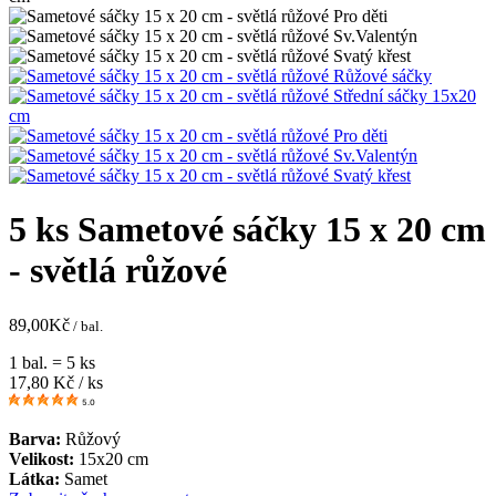
5 ks Sametové sáčky 15 x 20 cm
- světlá růžové
89,00
Kč
/ bal.
1 bal. = 5 ks
17,80
Kč / ks
5.0
Barva:
Růžový
Velikost:
15x20 cm
Látka:
Samet