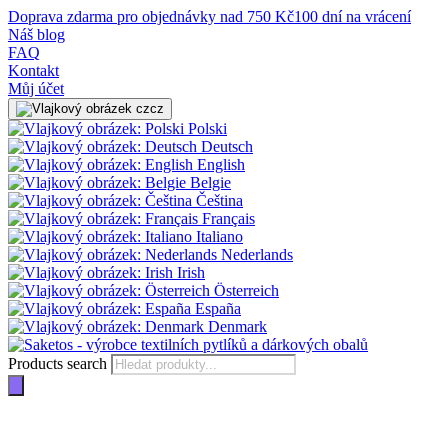
Doprava zdarma pro objednávky nad 750 Kč
100 dní na vrácení
Náš blog
FAQ
Kontakt
Můj účet
cz
Polski
Deutsch
English
Belgie
Čeština
Français
Italiano
Nederlands
Irish
Österreich
España
Denmark
Products search