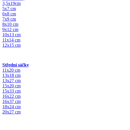
3,5x19cm
5x7 cm
6x8 cm
7x9 cm
8x10 cm
9x12 cm
10x13 cm
11x14 cm
12x15 cm
Střední sáčky
11x20 cm
13x18 cm
13x27 cm
15x20 cm
15x33 cm
16x22 cm
16x37 cm
18x24 cm
20x27 cm