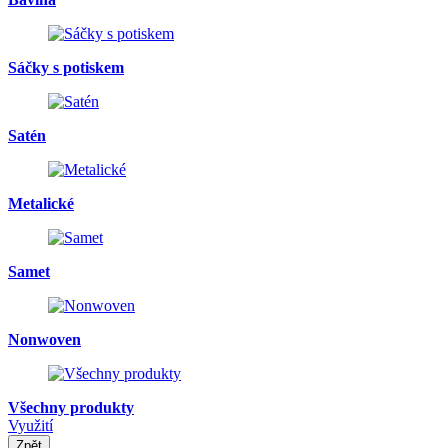
Sáčky s potiskem
Satén
Metalické
Samet
Nonwoven
Všechny produkty
Využití
Zpět