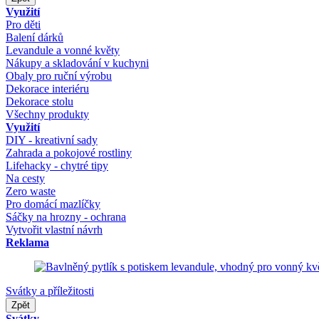
Využití
Pro děti
Balení dárků
Levandule a vonné květy
Nákupy a skladování v kuchyni
Obaly pro ruční výrobu
Dekorace interiéru
Dekorace stolu
Všechny produkty
Využití
DIY - kreativní sady
Zahrada a pokojové rostliny
Lifehacky - chytré tipy
Na cesty
Zero waste
Pro domácí mazlíčky
Sáčky na hrozny - ochrana
Vytvořit vlastní návrh
Reklama
Svátky a příležitosti
Zpět
Svátky