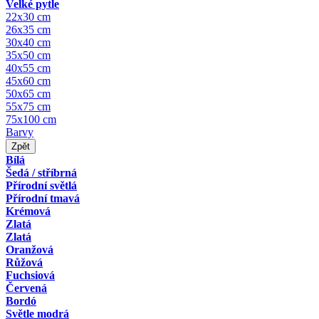
Velké pytle
22x30 cm
26x35 cm
30x40 cm
35x50 cm
40x55 cm
45x60 cm
50x65 cm
55x75 cm
75x100 cm
Barvy
Zpět
Bílá
Šedá / stříbrná
Přírodní světlá
Přírodní tmavá
Krémová
Zlatá
Zlatá
Oranžová
Růžová
Fuchsiová
Červená
Bordó
Světle modrá