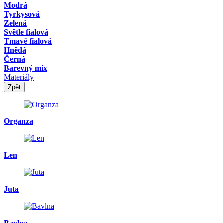
Modrá
Tyrkysová
Zelená
Světle fialová
Tmavě fialová
Hnědá
Černá
Barevný mix
Materiály
Zpět
Organza
Len
Juta
Bavlna