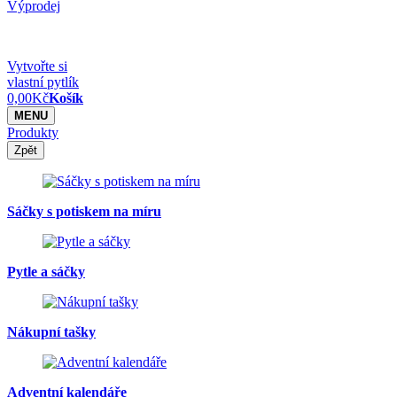
Výprodej
Vytvořte si
vlastní pytlík
0,00
Kč
Košík
MENU
Produkty
Zpět
Sáčky s potiskem na míru
Pytle a sáčky
Nákupní tašky
Adventní kalendáře