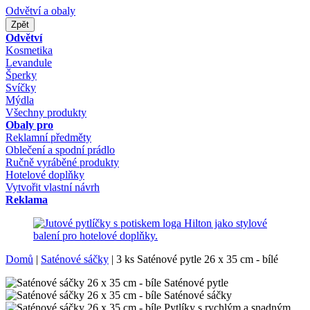
Odvětví a obaly
Zpět
Odvětví
Kosmetika
Levandule
Šperky
Svíčky
Mýdla
Všechny produkty
Obaly pro
Reklamní předměty
Oblečení a spodní prádlo
Ručně vyráběné produkty
Hotelové doplňky
Vytvořit vlastní návrh
Reklama
Domů
|
Saténové sáčky
|
3 ks Saténové pytle 26 x 35 cm - bílé