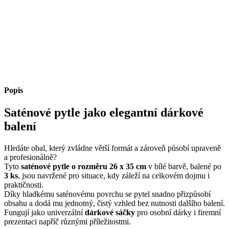
Popis
Saténové pytle jako elegantní dárkové
balení
Hledáte obal, který zvládne větší formát a zároveň působí upraveně
a profesionálně?
Tyto
saténové pytle o rozměru 26 x 35 cm
v bílé barvě, balené po
3 ks
, jsou navržené pro situace, kdy záleží na celkovém dojmu i
praktičnosti.
Díky hladkému saténovému povrchu se pytel snadno přizpůsobí
obsahu a dodá mu jednotný, čistý vzhled bez nutnosti dalšího balení.
Fungují jako univerzální
dárkové sáčky
pro osobní dárky i firemní
prezentaci napříč různými příležitostmi.