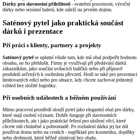
Dárky pro slavnostní příležitosti
- svatební pozornosti, výroční
dárky nebo sezónní balení, kde záleží na prvním dojmu.
Saténový pytel jako praktická součást
dárků i prezentace
Při práci s klienty, partnery a projekty
Saténový pytel
se uplatní všude tam, kde má obal podpořit hodnotu
obsahu, ne ho přehlušit. Firmy je využívají při předávání dárků
zákazníkům, jako součást uvítacích balíčků nebo při přípravě
produktů určených k osobnímu převzetí. Hodí se také pro prezentaci
limitovaných edicí nebo pro situace, kdy chcete zachovat jednotný
vzhled bez složité logistiky.
Při osobních událostech a běžném používání
Mimo pracovní prostředí slouží pytel jako elegantní obal pro dárky,
které mají osobní význam. Dobře funguje při slavnostních
příležitostech, ale i jako praktické řešení pro uložení věcí, které
chcete mít chráněné a pohromadě. Po rozbalení dárku jej lze dál
používat doma nebo na cestách - například pro kosmetiku, doplňky
nebo drobnosti, které běžně zůstávají bez obalu.