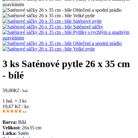
3 ks Saténové pytle 26 x 35 cm
- bílé
59,00
Kč
/ bal.
1 bal. = 3 ks
19,67
Kč / ks
5.0
Barva:
Bílá
Velikost:
26x35 cm
Látka:
Satén