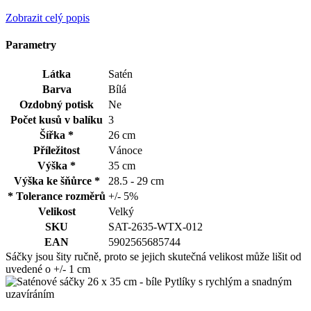
Zobrazit celý popis
Parametry
Látka
Satén
Barva
Bílá
Ozdobný potisk
Ne
Počet kusů v balíku
3
Šířka *
26 cm
Příležitost
Vánoce
Výška *
35 cm
Výška ke šňůrce *
28.5 - 29 cm
* Tolerance rozměrů
+/- 5%
Velikost
Velký
SKU
SAT-2635-WTX-012
EAN
5902565685744
Sáčky jsou šity ručně, proto se jejich skutečná velikost může lišit od
uvedené o +/- 1 cm