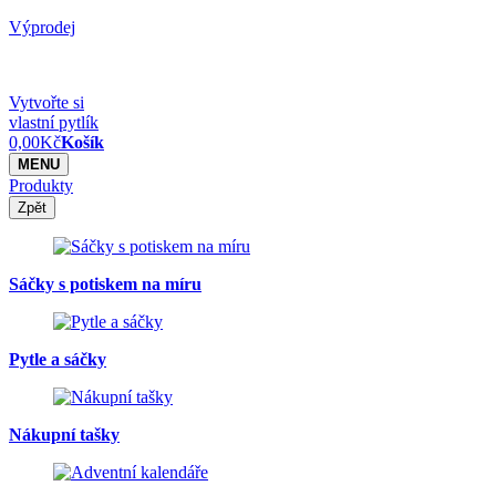
Výprodej
Vytvořte si
vlastní pytlík
0,00
Kč
Košík
MENU
Produkty
Zpět
Sáčky s potiskem na míru
Pytle a sáčky
Nákupní tašky