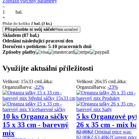
Zobrazit všechny parametry
–
bal.
+
Přidat do košíku
1
bal.
(
3
ks.)
Přizpůsobte si svůj sáček
Přidat označení
Skladem (87 bal.)
Odeslání následující pracovní den
Doručení s potiskem: 5-10 pracovních dnů
Způsoby platby
Využijte aktuální příležitosti
Velikost: 15x33 cm
Látka:
Velikost: 26x35 cm
Látka:
Organza
Barva:
-22%
Organza
Barva:
-23%
10 ks Organza sáčky
5 ks Organzové pyt
15 x 33 cm - barevný
26 x 35 cm - mix ba
mix
82,00
Kč
Original price was:
82,00Kč.
63,48
Kč
Current price 