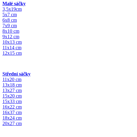
Malé sáčky
3,5x19cm
5x7 cm
6x8 cm
7x9 cm
8x10 cm
9x12 cm
10x13 cm
11x14 cm
12x15 cm
Střední sáčky
11x20 cm
13x18 cm
13x27 cm
15x20 cm
15x33 cm
16x22 cm
16x37 cm
18x24 cm
20x27 cm