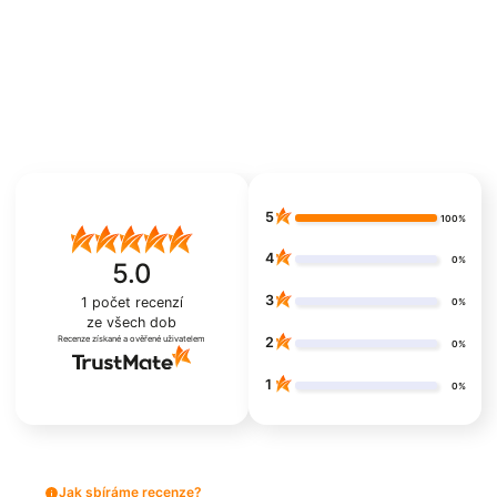
5
100%
4
0%
5.0
3
1
počet recenzí
0%
ze všech dob
Recenze získané a ověřené uživatelem
2
0%
1
0%
Jak sbíráme recenze?