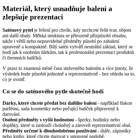
Materiál, který usnadňuje balení a
zlepšuje prezentaci
Saténový pytel
je řešení pro chvíle, kdy nechcete řešit tvar, objem
ani další obaly. Měkká struktura se přirozeně přizpůsobí obsahu,
takže i větší nebo nepravidelné předměty působí po zabalení
upraveně a kompaktně. Bílý satén vytváří neutrální základ, který se
hodí jak k osobním dárkům, tak k profesionální prezentaci produktů
či firemních balíčků.
V praxi to znamená méně času stráveného balením a více jistoty, že
výsledek bude působit jednotně a reprezentativně - bez ohledu na to,
co je uvnitř.
Co se do saténového pytle skutečně hodí
Dárky, které chcete předat bez dalšího balení
- například flakon
parfému, sada kosmetiky nebo pečující balíček připravený k
darování.
Osobní předměty s vyšší hodnotou
- šperky, hodinky nebo
doplňky, které si zaslouží chráněný a zároveň reprezentativní obal.
Předměty určené k dlouhodobému používání
- diáře, zápisníky
nebo knihy, které chcete darovat v upravené podobě.