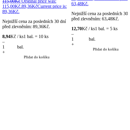
115,00
Kč
Original price was:
63,48Kč.
115,00Kč.
89,36
Kč
Current price is:
89,36Kč.
Nejnižší cena za posledních 30 
před zlevněním:
63,48
Kč
.
Nejnižší cena za posledních 30 dní
před zlevněním:
89,36
Kč
.
12,70
Kč / ks
1 bal. = 5 ks
–
8,94
Kč / ks
1 bal. = 10 ks
bal.
–
+
bal.
Přidat do košíku
+
Přidat do košíku