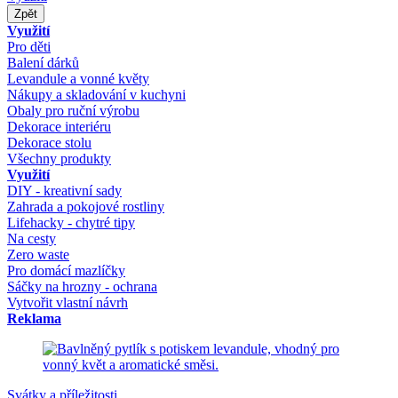
Zpět
Využití
Pro děti
Balení dárků
Levandule a vonné květy
Nákupy a skladování v kuchyni
Obaly pro ruční výrobu
Dekorace interiéru
Dekorace stolu
Všechny produkty
Využití
DIY - kreativní sady
Zahrada a pokojové rostliny
Lifehacky - chytré tipy
Na cesty
Zero waste
Pro domácí mazlíčky
Sáčky na hrozny - ochrana
Vytvořit vlastní návrh
Reklama
Svátky a příležitosti