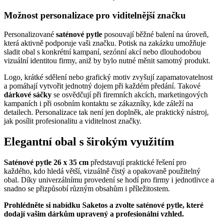
Možnost personalizace pro viditelnější značku
Personalizované
saténové pytle
posouvají běžné balení na úroveň,
která aktivně podporuje vaši značku. Potisk na zakázku umožňuje
sladit obal s konkrétní kampaní, sezónní akcí nebo dlouhodobou
vizuální identitou firmy, aniž by bylo nutné měnit samotný produkt.
Logo, krátké sdělení nebo grafický motiv zvyšují zapamatovatelnost
a pomáhají vytvořit jednotný dojem při každém předání. Takové
dárkové sáčky
se osvědčují při firemních akcích, marketingových
kampaních i při osobním kontaktu se zákazníky, kde záleží na
detailech. Personalizace tak není jen doplněk, ale praktický nástroj,
jak posílit profesionalitu a viditelnost značky.
Elegantní obal s širokým využitím
Saténové pytle 26 x 35 cm
představují praktické řešení pro
každého, kdo hledá větší, vizuálně čistý a opakovaně použitelný
obal. Díky univerzálnímu provedení se hodí pro firmy i jednotlivce a
snadno se přizpůsobí různým obsahům i příležitostem.
Prohlédněte si nabídku Saketos a zvolte saténové pytle, které
dodají vašim dárkům upravený a profesionální vzhled.