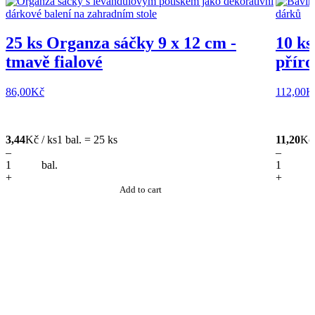
25 ks Organza sáčky 9 x 12 cm -
10 ks
tmavě fialové
příro
86,00
Kč
112,00
K
3,44
Kč / ks
1 bal. = 25 ks
11,20
Kč 
–
–
bal.
+
+
Add to cart