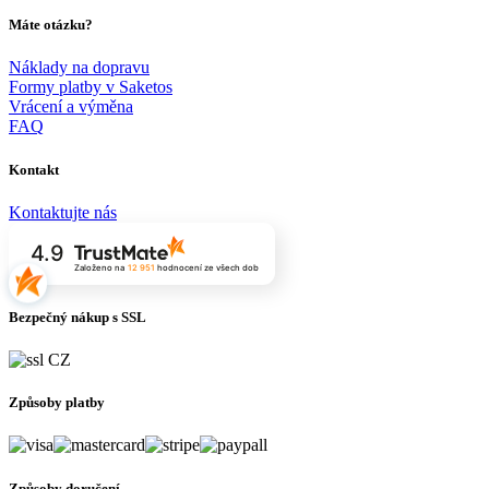
Máte otázku?
Náklady na dopravu
Formy platby v Saketos
Vrácení a výměna
FAQ
Kontakt
Kontaktujte nás
4.9
Založeno na
12 951
hodnocení
ze všech dob
Bezpečný nákup s SSL
Způsoby platby
Způsoby doručení