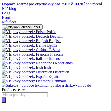
Doprava zdarma pro objednávky nad 750 Kč
100 dní na vrácení
Náš blog
FAQ
Kontakt
Můj účet
cz
Polski
Deutsch
English
Belgie
Čeština
Français
Italiano
Nederlands
Irish
Österreich
España
Denmark
Products search