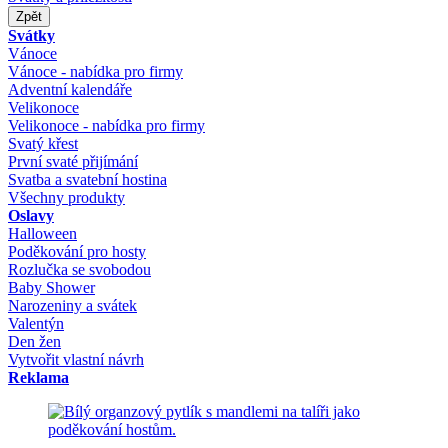
Zpět
Svátky
Vánoce
Vánoce - nabídka pro firmy
Adventní kalendáře
Velikonoce
Velikonoce - nabídka pro firmy
Svatý křest
První svaté přijímání
Svatba a svatební hostina
Všechny produkty
Oslavy
Halloween
Poděkování pro hosty
Rozlučka se svobodou
Baby Shower
Narozeniny a svátek
Valentýn
Den žen
Vytvořit vlastní návrh
Reklama