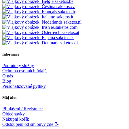
saketos.be
saketos.cz
saketos.fr
saketos.it
saketos.nl
ie.saketos.com
saketos.at
saketos.es
saketos.dk
Informace
Podmínky služby
Ochrana osobních údajů
O nás
Blog
Personalizované pytlíky
Můj účet
Přihlášení / Registrace
Objednávky
Nákupní košík
Odstoupení od smlouvy zde 📝