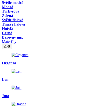
Světle modrá
Modrá
Tyrkysová
Zelená
Světle fialová
Tmavě fialová
Hnědá
Černá
Barevný mix
Materiály
Zpět
Organza
Len
Juta