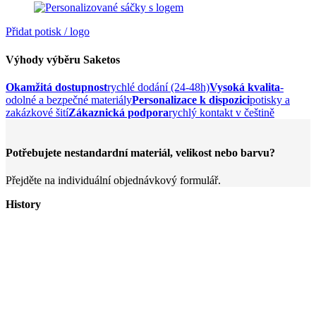
Přidat potisk / logo
Výhody výběru Saketos
Okamžitá dostupnost
rychlé dodání (24-48h)
Vysoká kvalita
-
odolné a bezpečné materiály
Personalizace k dispozici
potisky a
zakázkové šití
Zákaznická podpora
rychlý kontakt v češtině
Potřebujete nestandardní materiál, velikost nebo barvu?
Přejděte na individuální objednávkový formulář.
History