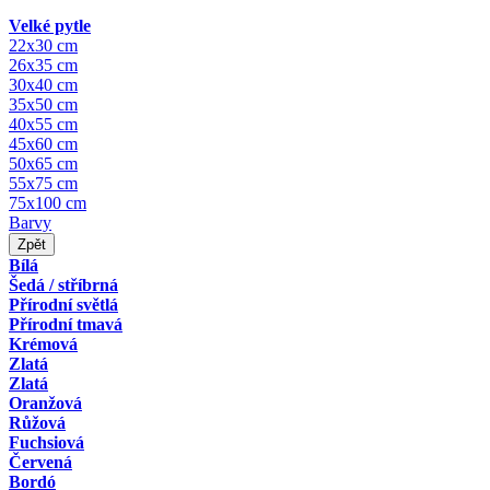
Velké pytle
22x30 cm
26x35 cm
30x40 cm
35x50 cm
40x55 cm
45x60 cm
50x65 cm
55x75 cm
75x100 cm
Barvy
Zpět
Bílá
Šedá / stříbrná
Přírodní světlá
Přírodní tmavá
Krémová
Zlatá
Zlatá
Oranžová
Růžová
Fuchsiová
Červená
Bordó