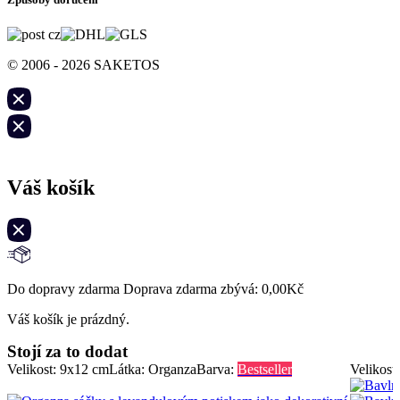
© 2006 - 2026 SAKETOS
Váš košík
Do dopravy zdarma Doprava zdarma zbývá:
0,00
Kč
Váš košík je prázdný.
Stojí za to dodat
Velikost: 9x12 cm
Látka: Organza
Barva:
Bestseller
Velikost