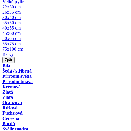
Velké pytle
22x30 cm
26x35 cm
30x40 cm
35x50 cm
40x55 cm
45x60 cm
50x65 cm
55x75 cm
75x100 cm
Barvy
Zpět
Bílá
Šedá / stříbrná
Přírodní světlá
Přírodní tmavá
Krémová
Zlatá
Zlatá
Oranžová
Růžová
Fuchsiová
Červená
Bordó
Světle modrá