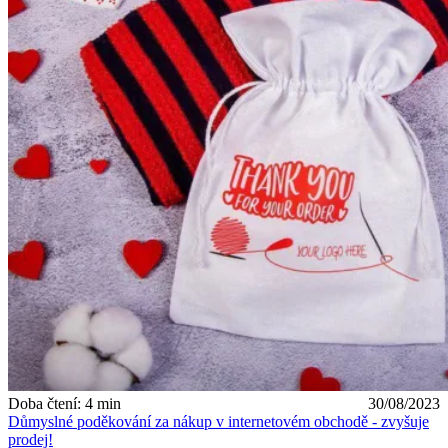
Doba čtení: 4 min
30/08/2023
Důmyslné poděkování za nákup v internetovém obchodě - zvyšuje
prodej!