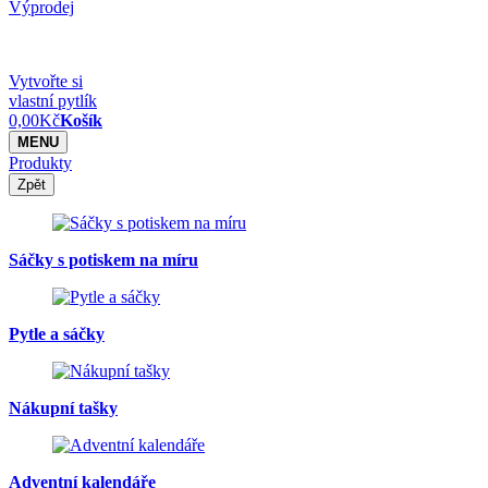
Výprodej
Vytvořte si
vlastní pytlík
0,00
Kč
Košík
MENU
Produkty
Zpět
Sáčky s potiskem na míru
Pytle a sáčky
Nákupní tašky
Adventní kalendáře