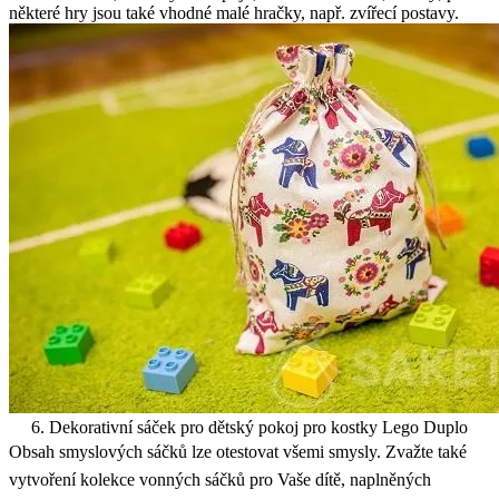
některé hry jsou také vhodné malé hračky, např. zvířecí postavy.
6. Dekorativní sáček pro dětský pokoj pro kostky Lego Duplo
Obsah smyslových sáčků lze otestovat všemi smysly. Zvažte také
vytvoření kolekce vonných sáčků pro Vaše dítě, naplněných