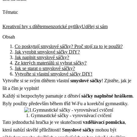
Témata:
Kreativní hry s dítětem
senzorické pytlíky
Udělej si sám
Obsah
Co poskytují smyslové sáčky? Proč stojí za to je použít?
Jak vyrobit smyslové sáčky DIY?
Jak naplnit smyslové sáčky?
Ze kterých materiálů si vybrat sáčky?
Jak se starat o smyslové sáčky?
Vytvořte si vlastní smyslové sáčky DIY!
Vytvořte si se svým dítětem vlastní
smyslové sáčky
! Zjistěte, jak je
šít a čím je vyplnit!
Každý si bezpochyby pamatuje z dětství
sáčky naplněné hráškem
.
Byly použity především během tříd W-Fu a korekční gymnastiky.
1. Gymnastické sáčky - vyrovnávací cvičení
Tato jednoduchá hračka je ve skutečnosti
vzdělávací pomůcka
,
která nabízí skvělé příležitosti!
Smyslové sáčky
mohou být