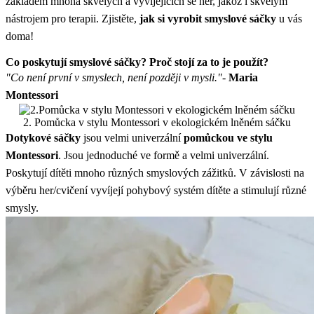
základem mnoha skvělých a vyvíjejících se her, jakož i skvělým
nástrojem pro terapii. Zjistěte,
jak si vyrobit smyslové sáčky
u vás
doma!
Co poskytují smyslové sáčky? Proč stojí za to je použít?
"Co není první v smyslech, není později v mysli."
-
Maria
Montessori
2. Pomůcka v stylu Montessori v ekologickém lněném sáčku
Dotykové sáčky
jsou velmi univerzální
pomůckou ve stylu
Montessori
. Jsou jednoduché ve formě a velmi univerzální.
Poskytují dítěti mnoho různých smyslových zážitků. V závislosti na
výběru her/cvičení vyvíjejí pohybový systém dítěte a stimulují různé
smysly.