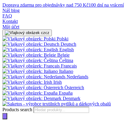
Doprava zdarma pro objednávky nad 750 Kč
100 dní na vrácení
Náš blog
FAQ
Kontakt
Můj účet
cz
Polski
Deutsch
English
Belgie
Čeština
Français
Italiano
Nederlands
Irish
Österreich
España
Denmark
Products search