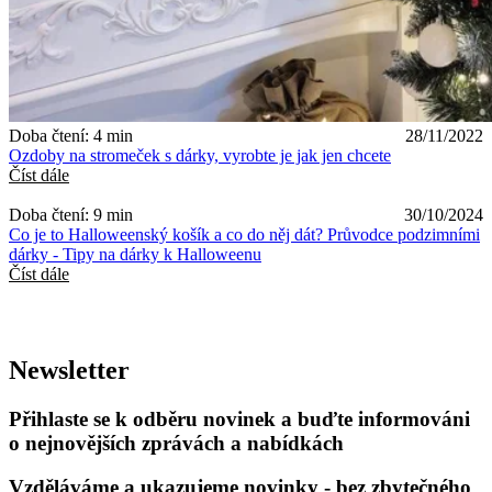
Doba čtení: 4 min
28/11/2022
Ozdoby na stromeček s dárky, vyrobte je jak jen chcete
Číst dále
Doba čtení: 9 min
30/10/2024
Co je to Halloweenský košík a co do něj dát? Průvodce podzimními
dárky - Tipy na dárky k Halloweenu
Číst dále
Newsletter
Přihlaste se k odběru novinek a buďte informováni
o nejnovějších zprávách a nabídkách
Vzděláváme a ukazujeme novinky - bez zbytečného