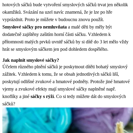
hotových sáčků bude vytvoření smyslových sáčků trvat jen několik
okamžiků. Svázání na uzel navíc znamená, že je lze po hře
vyprázdnit. Proto je můžete v budoucnu znovu použít.
Smyslové sáčky pro nemluvňata
a malé děti by měly být
dodatečně zajištěny zašitím horní části sáčku. Vzhledem k
přítomnosti malých prvků uvnitř sáčků by si dítě do 3 let mělo vždy
hrát se smyslovým sáčkem jen pod dohledem dospělého.
Jak naplnit smyslové sáčky?
Účelem různého plnění sáčků je poskytnout dítěti bohatý smyslový
zážitek. Vzhledem k tomu, že se obsah jednotlivých sáčků liší,
poskytují odlišné zvukové a hmatové podněty. Protože jiné hmatové
vjemy a zvukové efekty mají smyslové sáčky naplněné např.
knoflíky a jiné
sáčky s rýží
. Co si tedy můžete dát do smyslových
sáčků?