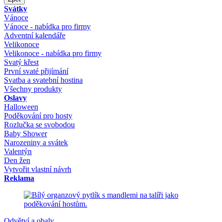
Svátky
Vánoce
Vánoce - nabídka pro firmy
Adventní kalendáře
Velikonoce
Velikonoce - nabídka pro firmy
Svatý křest
První svaté přijímání
Svatba a svatební hostina
Všechny produkty
Oslavy
Halloween
Poděkování pro hosty
Rozlučka se svobodou
Baby Shower
Narozeniny a svátek
Valentýn
Den žen
Vytvořit vlastní návrh
Reklama
Odvětví a obaly