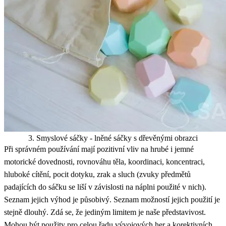
3. Smyslové sáčky - lněné sáčky s dřevěnými obrazci
Při správném používání mají pozitivní vliv na hrubé i jemné
motorické dovednosti, rovnováhu těla, koordinaci, koncentraci,
hluboké cítění, pocit dotyku, zrak a sluch (zvuky předmětů
padajících do sáčku se liší v závislosti na náplni použité v nich).
Seznam jejich výhod je působivý. Seznam možností jejich použití je
stejně dlouhý. Zdá se, že jediným limitem je naše představivost.
Mohou být použity pro celou řadu vývojových her a korektivních