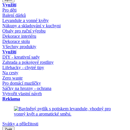
Využití
Pro děti
Balení dárků
Levandule a vonné květy
Nákupy a skladování v kuchyni
Obaly pro ruční výrobu
Dekorace interiéru
Dekorace stolu
Všechny produkty
Využití
DIY - kreativní sady
Zahrada a pokojové rostliny
Lifehacky - chytré tipy
Na cesty
Zero waste
Pro domácí mazlíčky
Sáčky na hrozny - ochrana
Vytvořit vlastní návrh
Reklama
Svátky a příležitosti
Zpět