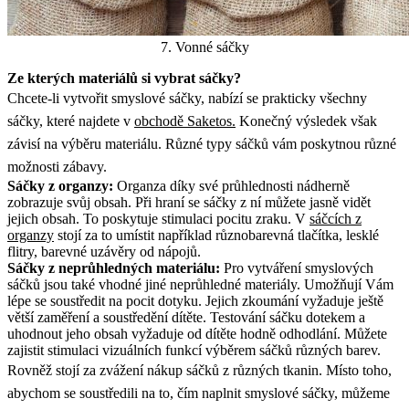
7. Vonné sáčky
Ze kterých materiálů si vybrat sáčky?
Chcete-li vytvořit smyslové sáčky, nabízí se prakticky všechny
sáčky, které najdete v
obchodě Saketos.
Konečný výsledek však
závisí na výběru materiálu. Různé typy sáčků vám poskytnou různé
možnosti zábavy.
Sáčky z organzy:
Organza díky své průhlednosti nádherně
zobrazuje svůj obsah. Při hraní se sáčky z ní můžete jasně vidět
jejich obsah. To poskytuje stimulaci pocitu zraku. V
sáčcích z
organzy
stojí za to umístit například různobarevná tlačítka, lesklé
flitry, barevné uzávěry od nápojů.
Sáčky z neprůhledných materiálu:
Pro vytváření smyslových
sáčků jsou také vhodné jiné neprůhledné materiály. Umožňují Vám
lépe se soustředit na pocit dotyku. Jejich zkoumání vyžaduje ještě
větší zaměření a soustředění dítěte. Testování sáčku dotekem a
uhodnout jeho obsah vyžaduje od dítěte hodně odhodlání. Můžete
zajistit stimulaci vizuálních funkcí výběrem sáčků různých barev.
Rovněž stojí za zvážení nákup sáčků z různých tkanin. Místo toho,
abychom se soustředili na to, čím naplnit smyslové sáčky, můžeme