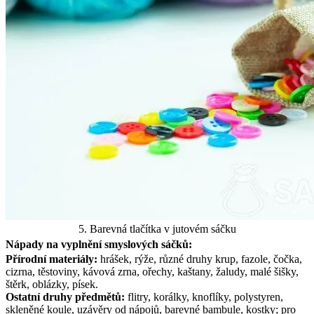
5. Barevná tlačítka v jutovém sáčku
Nápady na vyplnění smyslových sáčků:
Přírodní materiály:
hrášek, rýže, různé druhy krup, fazole, čočka,
cizrna, těstoviny, kávová zrna, ořechy, kaštany, žaludy, malé šišky,
štěrk, oblázky, písek.
Ostatní druhy předmětů:
flitry, korálky, knoflíky, polystyren,
skleněné koule, uzávěry od nápojů, barevné bambule, kostky; pro