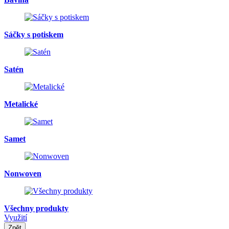
Sáčky s potiskem
Satén
Metalické
Samet
Nonwoven
Všechny produkty
Využití
Zpět