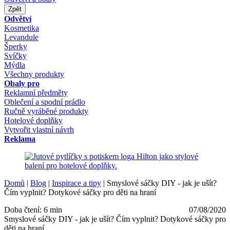
Zpět
Odvětví
Kosmetika
Levandule
Šperky
Svíčky
Mýdla
Všechny produkty
Obaly pro
Reklamní předměty
Oblečení a spodní prádlo
Ručně vyráběné produkty
Hotelové doplňky
Vytvořit vlastní návrh
Reklama
Domů
|
Blog
|
Inspirace a tipy
|
Smyslové sáčky DIY - jak je ušít?
Čím vyplnit? Dotykové sáčky pro děti na hraní
Doba čtení: 6 min
07/08/2020
Smyslové sáčky DIY - jak je ušít? Čím vyplnit? Dotykové sáčky pro
děti na hraní