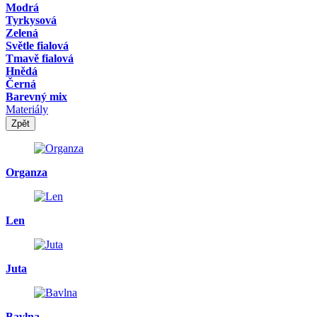
Modrá
Tyrkysová
Zelená
Světle fialová
Tmavě fialová
Hnědá
Černá
Barevný mix
Materiály
Zpět
Organza
Len
Juta
Bavlna