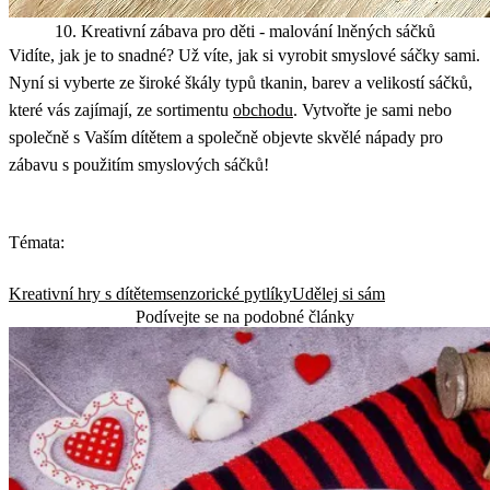
10. Kreativní zábava pro děti - malování lněných sáčků
Vidíte, jak je to snadné? Už víte, jak si vyrobit smyslové sáčky sami.
Nyní si vyberte ze široké škály typů tkanin, barev a velikostí sáčků,
které vás zajímají, ze sortimentu
obchodu
. Vytvořte je sami nebo
společně s Vaším dítětem a společně objevte skvělé nápady pro
zábavu s použitím smyslových sáčků!
Témata:
Kreativní hry s dítětem
senzorické pytlíky
Udělej si sám
Podívejte se na podobné články