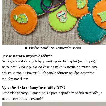
8. Plstěná paměť ve velurovém sáčku
Jak se starat o smyslové sáčky?
Sáčky, které do kterých byly zašity přírodní náplní (např. rýže),
nelze prát. Vložte je čas od času na několik hodin do mrazničky,
abyste se zbavili bakterií! Případné nečistoty nejlépe odstraňte
vlhkým hadříkem!
Vytvořte si vlastní smyslové sáčky DIY!
Ještě více zábavy? Pamatujte, že před naplněním sáčků starší děti je
mohou ozdobit samostatně!