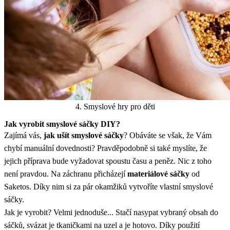
4. Smyslové hry pro děti
Jak vyrobit smyslové sáčky DIY?
Zajímá vás,
jak ušít smyslové sáčky
? Obáváte se však, že Vám
chybí manuální dovednosti? Pravděpodobně si také myslíte, že
jejich příprava bude vyžadovat spoustu času a peněz. Nic z toho
není pravdou. Na záchranu přicházejí
materiálové sáčky
od
Saketos. Díky nim si za pár okamžiků vytvoříte vlastní smyslové
sáčky.
Jak je vyrobit? Velmi jednoduše... Stačí nasypat vybraný obsah do
sáčků, svázat je tkaničkami na uzel a je hotovo. Díky použití