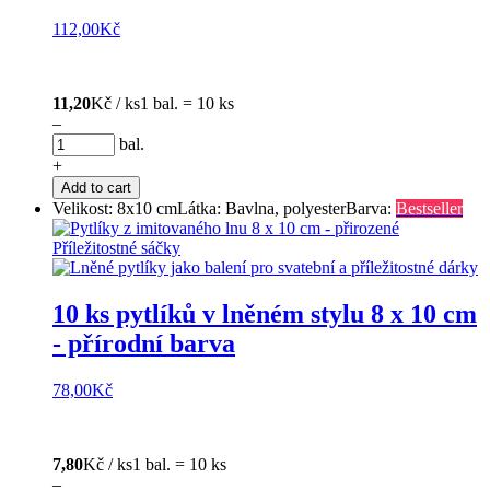
112,00
Kč
11,20
Kč / ks
1 bal. = 10 ks
–
bal.
+
Add to cart
Velikost: 8x10 cm
Látka: Bavlna, polyester
Barva:
Bestseller
10 ks pytlíků v lněném stylu 8 x 10 cm
- přírodní barva
78,00
Kč
7,80
Kč / ks
1 bal. = 10 ks
–