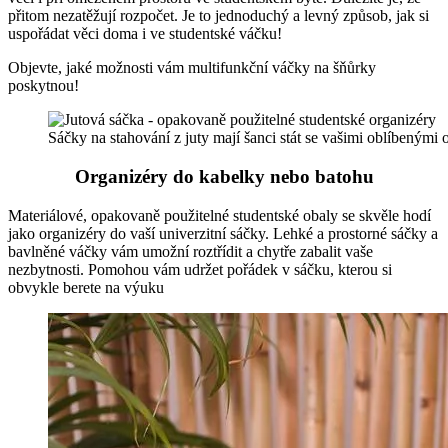
přitom nezatěžují rozpočet. Je to jednoduchý a levný způsob, jak si
uspořádat věci doma i ve studentské váčku!
Objevte, jaké možnosti vám multifunkční váčky na šňůrky
poskytnou!
Sáčky na stahování z juty mají šanci stát se vašimi oblíbenými 
Organizéry do kabelky nebo batohu
Materiálové, opakovaně použitelné studentské obaly se skvěle hodí
jako organizéry do vaší univerzitní sáčky. Lehké a prostorné sáčky a
bavlněné váčky vám umožní roztřídit a chytře zabalit vaše
nezbytnosti. Pomohou vám udržet pořádek v sáčku, kterou si
obvykle berete na výuku