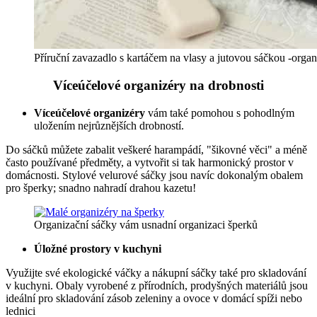
Příruční zavazadlo s kartáčem na vlasy a jutovou sáčkou -orga
Víceúčelové organizéry na drobnosti
Víceúčelové organizéry
vám také pomohou s pohodlným
uložením nejrůznějších drobností.
Do sáčků můžete zabalit veškeré harampádí, "šikovné věci" a méně
často používané předměty, a vytvořit si tak harmonický prostor v
domácnosti. Stylové velurové sáčky jsou navíc dokonalým obalem
pro šperky; snadno nahradí drahou kazetu!
Organizační sáčky vám usnadní organizaci šperků
Úložné prostory v kuchyni
Využijte své ekologické váčky a nákupní sáčky také pro skladování
v kuchyni. Obaly vyrobené z přírodních, prodyšných materiálů jsou
ideální pro skladování zásob zeleniny a ovoce v domácí spíži nebo
lednici