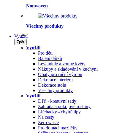
Nonwoven
Všechny produkty
Využití
Zpět
Využití
Pro děti
Balení dárků
Levandule a vonné květy
Nákupy a skladování v kuchyni
Obaly pro ruční výrobu
Dekorace interiéru
Dekorace stolu
Všechny produkty
Využití
DIY - kreativní sady
Zahrada a pokojové rostliny
Lifehacky - chytré tipy
Na cesty
Zero waste
Pro domácí mazlíčky