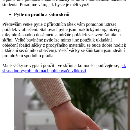
studenta. Poradíme vám, jak byste je měli využít
Pytle na prádlo a šatní skříň
Především velké pytle z přírodních látek vám pomohou udržet
pořádek v oblečení. Stahovací pytle jsou praktickými organizéry,
díky nimž snadno dosáhnete a udržíte pořádek ve svém šatníku a
skříni. Velké bavlněné pytle lze mimo jiné použít k ukládání
oblečení (balicí sáčky z prodyšného materiálu se bude dobře hodit k
ukládání sezónního oblečení). Větší váčky se šňůrkami jsou ideální
pro uložení spodního prádla
Malé sáčky se vyplatí použít i ve skříni a komodě - podívejte se,
jak
si snadno vyrobit domácí pohlcovače vlhkosti