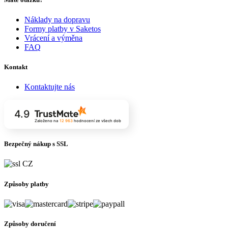
Náklady na dopravu
Formy platby v Saketos
Vrácení a výměna
FAQ
Kontakt
Kontaktujte nás
4.9
Založeno na
12 963
hodnocení
ze všech dob
Bezpečný nákup s SSL
Způsoby platby
Způsoby doručení