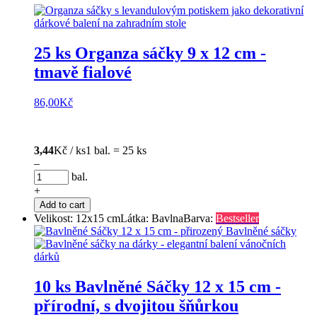
25 ks Organza sáčky 9 x 12 cm -
tmavě fialové
86,00
Kč
3,44
Kč / ks
1 bal. = 25 ks
–
bal.
+
Add to cart
Velikost: 12x15 cm
Látka: Bavlna
Barva:
Bestseller
10 ks Bavlněné Sáčky 12 x 15 cm -
přírodní, s dvojitou šňůrkou