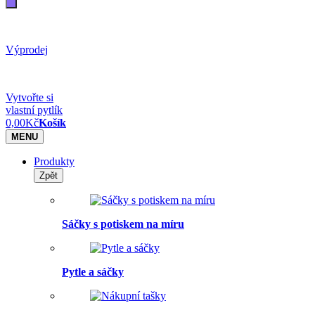
Výprodej
Vytvořte si
vlastní pytlík
0,00
Kč
Košík
MENU
Produkty
Zpět
Sáčky s potiskem na míru
Pytle a sáčky