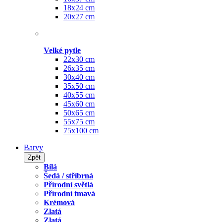
18x24 cm
20x27 cm
Velké pytle
22x30 cm
26x35 cm
30x40 cm
35x50 cm
40x55 cm
45x60 cm
50x65 cm
55x75 cm
75x100 cm
Barvy
Zpět
Bílá
Šedá / stříbrná
Přírodní světlá
Přírodní tmavá
Krémová
Zlatá
Zlatá