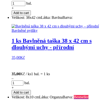
bal.
+
Add to cart
Velikost: 38x42 cm
Látka: Bavlna
Barva:
1 ks Bavlněná taška 38 x 42 cm s
dlouhými uchy - přírodní
35,00
Kč
35,00
Kč / ks
1 bal. = 1 ks
–
bal.
+
Add to cart
Velikost: 8x10 cm
Látka: Organza
Barva:
Bestseller