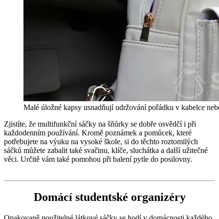
Malé úložné kapsy usnadňují udržování pořádku v kabelce neb
Zjistíte, že multifunkční sáčky na šňůrky se dobře osvědčí i při
každodenním používání. Kromě poznámek a pomůcek, které
potřebujete na výuku na vysoké škole, si do těchto roztomilých
sáčků můžete zabalit také svačinu, klíče, sluchátka a další užitečné
věci. Určitě vám také pomohou při balení pytle do posilovny.
Domácí studentské organizéry
Opakovaně použitelné látkové sáčky se hodí v domácnosti každého