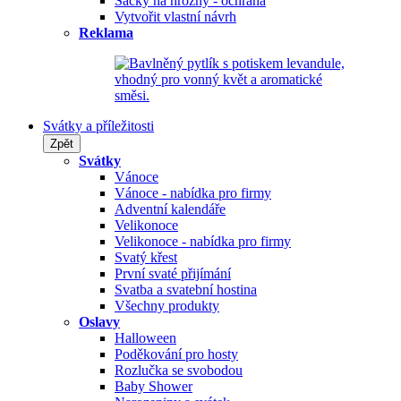
Sáčky na hrozny - ochrana
Vytvořit vlastní návrh
Reklama
Svátky a příležitosti
Zpět
Svátky
Vánoce
Vánoce - nabídka pro firmy
Adventní kalendáře
Velikonoce
Velikonoce - nabídka pro firmy
Svatý křest
První svaté přijímání
Svatba a svatební hostina
Všechny produkty
Oslavy
Halloween
Poděkování pro hosty
Rozlučka se svobodou
Baby Shower