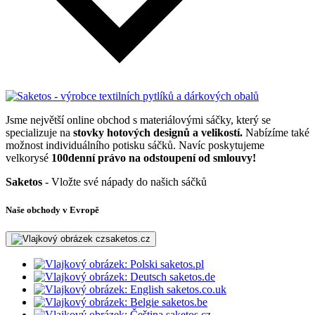
Jsme největší online obchod s materiálovými sáčky, který se
specializuje na
stovky hotových designů a velikostí.
Nabízíme také
možnost individuálního potisku sáčků. Navíc poskytujeme
velkorysé
100denní právo na odstoupení od smlouvy!
Saketos
- Vložte své nápady do našich sáčků
Naše obchody v Evropě
saketos.cz
saketos.pl
saketos.de
saketos.co.uk
saketos.be
saketos.cz