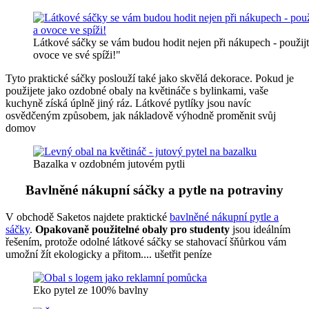
Látkové sáčky se vám budou hodit nejen při nákupech - použijte
ovoce ve své spíži!"
Tyto praktické sáčky poslouží také jako skvělá dekorace. Pokud je
použijete jako ozdobné obaly na květináče s bylinkami, vaše
kuchyně získá úplně jiný ráz. Látkové pytlíky jsou navíc
osvědčeným způsobem, jak nákladově výhodně proměnit svůj
domov
Bazalka v ozdobném jutovém pytli
Bavlněné nákupní sáčky a pytle na potraviny
V obchodě Saketos najdete praktické
bavlněné nákupní pytle a
sáčky
.
Opakovaně použitelné obaly pro studenty
jsou ideálním
řešením, protože odolné látkové sáčky se stahovací šňůrkou vám
umožní žít ekologicky a přitom.... ušetřit peníze
Eko pytel ze 100% bavlny