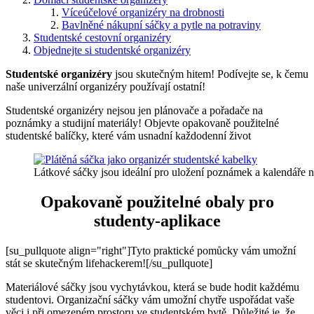
Víceúčelové organizéry na drobnosti
Bavlněné nákupní sáčky a pytle na potraviny
Studentské cestovní organizéry
Objednejte si studentské organizéry
Studentské organizéry
jsou skutečným hitem! Podívejte se, k čemu
naše univerzální organizéry používají ostatní!
Studentské organizéry nejsou jen plánovače a pořadače na
poznámky a studijní materiály! Objevte opakovaně použitelné
studentské balíčky, které vám usnadní každodenní život
Látkové sáčky jsou ideální pro uložení poznámek a kalendáře 
Opakovaně použitelné obaly pro
studenty-aplikace
[su_pullquote align="right"]Tyto praktické pomůcky vám umožní
stát se skutečným lifehackerem![/su_pullquote]
Materiálové sáčky jsou vychytávkou, která se bude hodit každému
studentovi. Organizační sáčky vám umožní chytře uspořádat vaše
věci i při omezeném prostoru ve studentském bytě. Důležité je, že