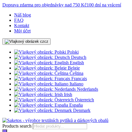
Doprava zdarma pro objednávky nad 750 Kč
100 dní na vrácení
Náš blog
FAQ
Kontakt
Můj účet
cz
Polski
Deutsch
English
Belgie
Čeština
Français
Italiano
Nederlands
Irish
Österreich
España
Denmark
Products search