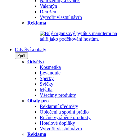
Narozeniny a svátek
Valentýn
Den žen
Vytvořit vlastní návrh
Reklama
Odvětví a obaly
Zpět
Odvětví
Kosmetika
Levandule
Šperky
Svíčky
Mýdla
Všechny produkty
Obaly pro
Reklamní předměty
Oblečení a spodní prádlo
Ručně vyráběné produkty
Hotelové doplňky
Vytvořit vlastní návrh
Reklama