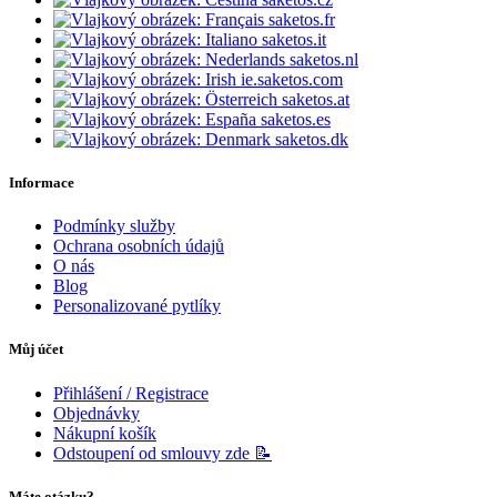
saketos.fr
saketos.it
saketos.nl
ie.saketos.com
saketos.at
saketos.es
saketos.dk
Informace
Podmínky služby
Ochrana osobních údajů
O nás
Blog
Personalizované pytlíky
Můj účet
Přihlášení / Registrace
Objednávky
Nákupní košík
Odstoupení od smlouvy zde 📝
Máte otázku?