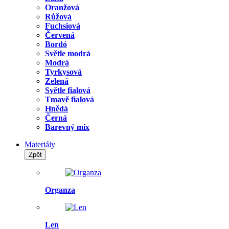
Oranžová
Růžová
Fuchsiová
Červená
Bordó
Světle modrá
Modrá
Tyrkysová
Zelená
Světle fialová
Tmavě fialová
Hnědá
Černá
Barevný mix
Materiály
Zpět
Organza
Len