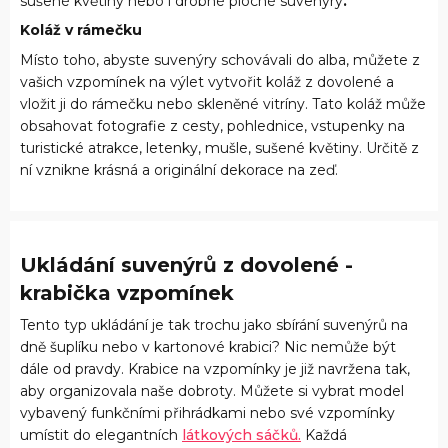
sušené květiny nebo i drobné ploché suvenýry
.
Koláž v rámečku
Místo toho, abyste suvenýry schovávali do alba, můžete z
vašich vzpomínek na výlet vytvořit koláž z dovolené a
vložit ji do rámečku nebo skleněné vitríny. Tato koláž může
obsahovat fotografie z cesty, pohlednice, vstupenky na
turistické atrakce, letenky, mušle, sušené květiny. Určitě z
ní vznikne krásná a originální dekorace na zeď.
Ukládání suvenýrů z dovolené -
krabička vzpomínek
Tento typ ukládání je tak trochu jako sbírání suvenýrů na
dně šuplíku nebo v kartonové krabici? Nic nemůže být
dále od pravdy. Krabice na vzpomínky je již navržena tak,
aby organizovala naše dobroty. Můžete si vybrat model
vybavený funkčními přihrádkami nebo své vzpomínky
umístit do elegantních
látkových sáčků.
Každá