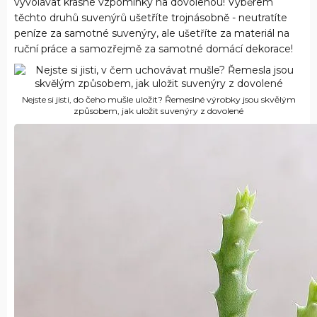
vyvolávat krásné vzpomínky na dovolenou! Výběrem
těchto druhů suvenýrů ušetříte trojnásobně - neutratíte
peníze za samotné suvenýry, ale ušetříte za materiál na
ruční práce a samozřejmě za samotné domácí dekorace!
Nejste si jisti, do čeho mušle uložit? Řemeslné výrobky jsou skvělým
způsobem, jak uložit suvenýry z dovolené