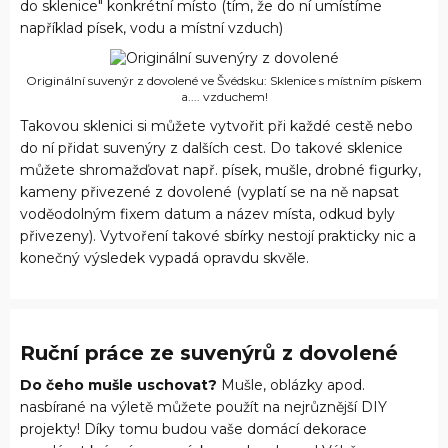
do sklenice" konkrétní místo (tím, že do ní umístíme
například písek, vodu a místní vzduch)
Originální suvenýr z dovolené ve Švédsku: Sklenice s místním pískem
a.... vzduchem!
Takovou sklenici si můžete vytvořit při každé cestě nebo
do ní přidat suvenýry z dalších cest. Do takové sklenice
můžete shromažďovat např. písek, mušle, drobné figurky,
kameny přivezené z dovolené (vyplatí se na ně napsat
voděodolným fixem datum a název místa, odkud byly
přivezeny). Vytvoření takové sbírky nestojí prakticky nic a
konečný výsledek vypadá opravdu skvěle.
Ruční práce ze suvenýrů z dovolené
Do čeho mušle uschovat?
Mušle, oblázky apod.
nasbírané na výletě můžete použít na nejrůznější DIY
projekty! Díky tomu budou vaše domácí dekorace