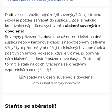
Rádi si z cest vozíte nejrůznější suvenýry? Jen je trochu
škoda je později zahrabat do šuplíku..... Zde je několik
kreativních nápadů na vystavení a
uložení suvenýrů z
dovolené
!
Suvenýry přivezené z dovolené už nemusí ležet na dně
šuplíku nebo v kartonové krabici s nepotřebnými cetkami.
Vždyť tyto předměty přinášejí tolik krásných vzpomínek a
pozitivních emocí. Pokaždé, když je vidíme, připomínají
nám blažené a radostné prázdninové časy..... Proto stojí za
to mít je stále na očích! Vracejme se k hezkým
vzpomínkám co nejčastěji!
Kam si uložit suvenýry z dovolené
Staňte se sběrateli!