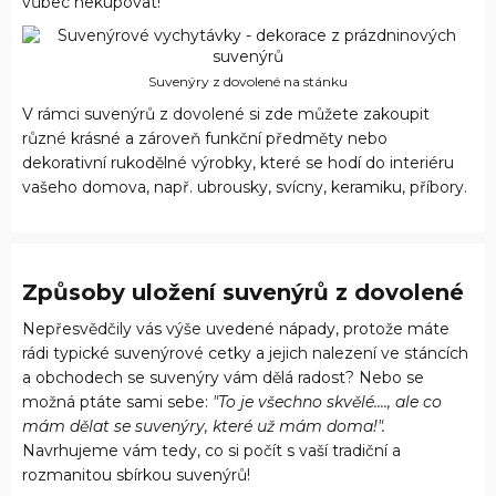
vůbec nekupovat!
Suvenýry z dovolené na stánku
V rámci suvenýrů z dovolené si zde můžete zakoupit
různé krásné a zároveň funkční předměty nebo
dekorativní rukodělné výrobky, které se hodí do interiéru
vašeho domova, např. ubrousky, svícny, keramiku, příbory.
Způsoby uložení suvenýrů z dovolené
Nepřesvědčily vás výše uvedené nápady, protože máte
rádi typické suvenýrové cetky a jejich nalezení ve stáncích
a obchodech se suvenýry vám dělá radost? Nebo se
možná ptáte sami sebe:
"To je všechno skvělé...., ale co
mám dělat se suvenýry, které už mám doma!".
Navrhujeme vám tedy, co si počít s vaší tradiční a
rozmanitou sbírkou suvenýrů!