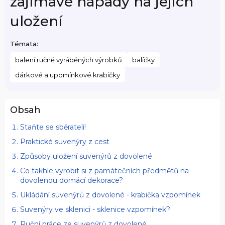
zajímavé nápady na jejich
uložení
Témata:
balení ručně vyráběných výrobků
balíčky
dárkové a upomínkové krabičky
Obsah
Staňte se sběrateli!
Praktické suvenýry z cest
Způsoby uložení suvenýrů z dovolené
Co takhle vyrobit si z památečních předmětů na
dovolenou domácí dekorace?
Ukládání suvenýrů z dovolené - krabička vzpomínek
Suvenýry ve sklenici - sklenice vzpomínek?
Ruční práce ze suvenýrů z dovolené