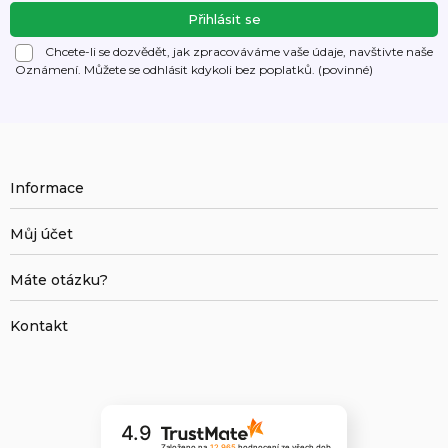
Chcete-li se dozvědět, jak zpracováváme vaše údaje, navštivte naše
Oznámení. Můžete se
odhlásit
kdykoli bez poplatků. (povinné)
Informace
Můj účet
Máte otázku?
Kontakt
4.9
Založeno na
12 965
hodnocení
ze všech dob