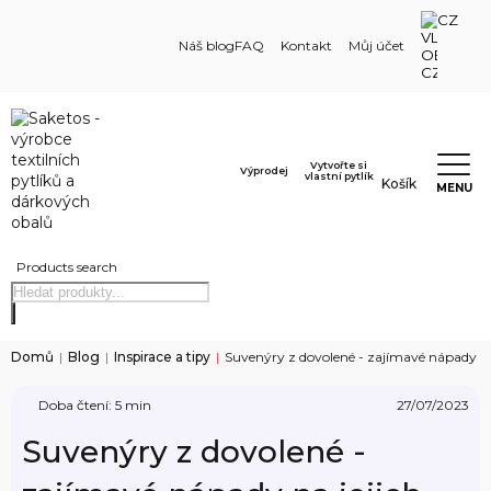
CZ
Náš blog
FAQ
Kontakt
Můj účet
Vytvořte si
Výprodej
vlastní pytlík
Košík
MENU
Products search
Domů
|
Blog
|
Inspirace a tipy
|
Suvenýry z dovolené - zajímavé nápady na 
Doba čtení: 5 min
27/07/2023
Suvenýry z dovolené -