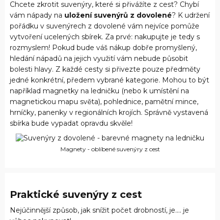
Chcete zkrotit suvenýry, které si přivážíte z cest? Chybí
vám nápady na
uložení suvenýrů z dovolené
? K udržení
pořádku v suvenýrech z dovolené vám nejvíce pomůže
vytvoření ucelených sbírek. Za prvé: nakupujte je tedy s
rozmyslem! Pokud bude váš nákup dobře promyšlený,
hledání nápadů na jejich využití vám nebude působit
bolesti hlavy. Z každé cesty si přivezte pouze předměty
jedné konkrétní, předem vybrané kategorie. Mohou to být
například magnetky na ledničku (nebo k umístění na
magnetickou mapu světa), pohlednice, pamětní mince,
hrníčky, panenky v regionálních krojích. Správně vystavená
sbírka bude vypadat opravdu skvěle!
Magnety - oblíbené suvenýry z cest
Praktické suvenýry z cest
Nejúčinnější způsob, jak snížit počet drobností, je.... je