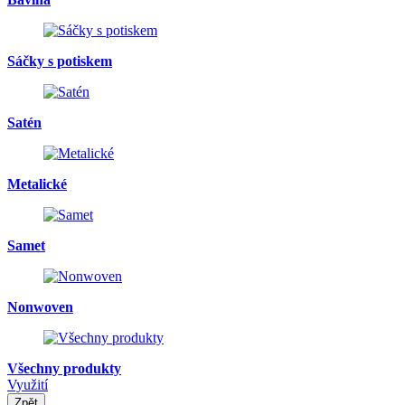
Sáčky s potiskem
Satén
Metalické
Samet
Nonwoven
Všechny produkty
Využití
Zpět