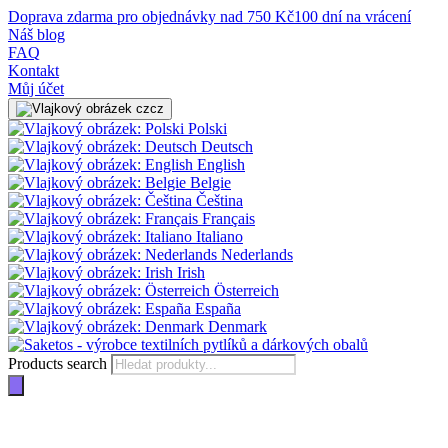
Doprava zdarma pro objednávky nad 750 Kč
100 dní na vrácení
Náš blog
FAQ
Kontakt
Můj účet
cz
Polski
Deutsch
English
Belgie
Čeština
Français
Italiano
Nederlands
Irish
Österreich
España
Denmark
Products search