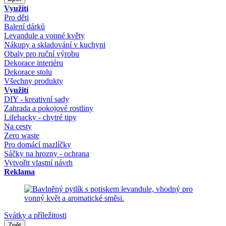
Využití
Pro děti
Balení dárků
Levandule a vonné květy
Nákupy a skladování v kuchyni
Obaly pro ruční výrobu
Dekorace interiéru
Dekorace stolu
Všechny produkty
Využití
DIY - kreativní sady
Zahrada a pokojové rostliny
Lifehacky - chytré tipy
Na cesty
Zero waste
Pro domácí mazlíčky
Sáčky na hrozny - ochrana
Vytvořit vlastní návrh
Reklama
Svátky a příležitosti
Zpět