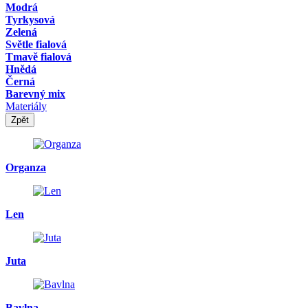
Modrá
Tyrkysová
Zelená
Světle fialová
Tmavě fialová
Hnědá
Černá
Barevný mix
Materiály
Zpět
Organza
Len
Juta
Bavlna