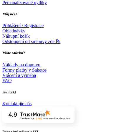
Personalizované pytlíky
Můj účet
Přihlášení / Registrace
Objednávky
Nákupní košík
Odstoupení od smlouvy zde 📝
Máte otázku?
Náklady na dopravu
Formy platby v Saketos
Vrácení a výměna
FAQ
Kontakt
Kontaktujte nás
4.9
Založeno na
12 965
hodnocení
ze všech dob
Bezpečný nákup s SSL