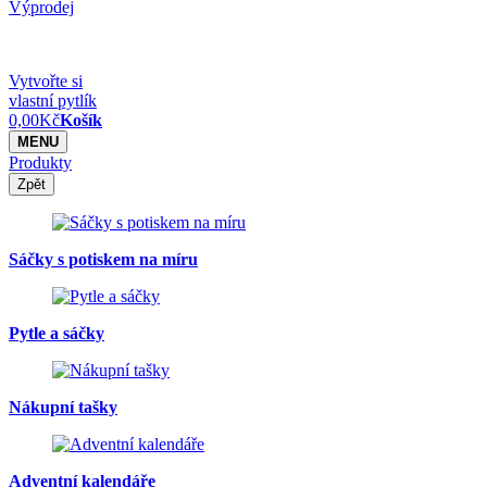
Výprodej
Vytvořte si
vlastní pytlík
0,00
Kč
Košík
MENU
Produkty
Zpět
Sáčky s potiskem na míru
Pytle a sáčky
Nákupní tašky
Adventní kalendáře