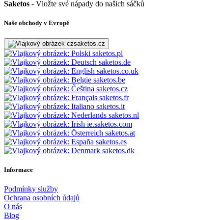
Saketos
- Vložte své nápady do našich sáčků
Naše obchody v Evropě
saketos.cz
saketos.pl
saketos.de
saketos.co.uk
saketos.be
saketos.cz
saketos.fr
saketos.it
saketos.nl
ie.saketos.com
saketos.at
saketos.es
saketos.dk
Informace
Podmínky služby
Ochrana osobních údajů
O nás
Blog