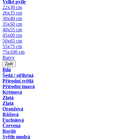
Velké pytle
22x30 cm
26x35 cm
30x40 cm
35x50 cm
40x55 cm
45x60 cm
50x65 cm
55x75 cm
75x100 cm
Barvy
Zpět
Bílá
Šedá / stříbrná
Přírodní světlá
Přírodní tmavá
Krémová
Zlatá
Zlatá
Oranžová
Růžová
Fuchsiová
Červená
Bordó
Světle modrá