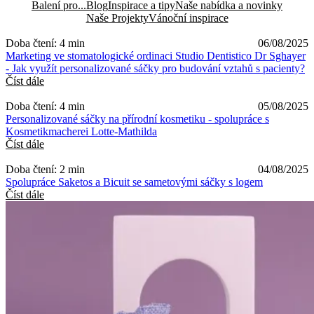
Balení pro...
Blog
Inspirace a tipy
Naše nabídka a novinky
Naše Projekty
Vánoční inspirace
Doba čtení: 4 min
06/08/2025
Marketing ve stomatologické ordinaci Studio Dentistico Dr Sghayer
- Jak využít personalizované sáčky pro budování vztahů s pacienty?
Číst dále
Doba čtení: 4 min
05/08/2025
Personalizované sáčky na přírodní kosmetiku - spolupráce s
Kosmetikmacherei Lotte-Mathilda
Číst dále
Doba čtení: 2 min
04/08/2025
Spolupráce Saketos a Bicuit se sametovými sáčky s logem
Číst dále