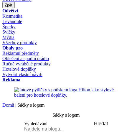
Zpět
Odvětví
Kosmetika
Levandule
Šperky
Svíčky
Mýdla
Všechny produkty
Obaly pro
Reklamní předměty
Oblečení a spodní prádlo
Ručně vyráběné produkty
Hotelové doplňky
Vytvořit vlastní návrh
Reklama
Domů
|
Sáčky s logem
Sáčky s logem
Vyhledávání
Hledat