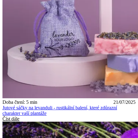
Doba čtení: 5 min
21/07/2025
Jutové sáčky na levanduli - rustikální balení, které zdůrazní
charakter vaší plantáže
Číst dále