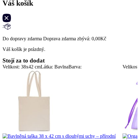
Váš košík
Do dopravy zdarma Doprava zdarma zbývá:
0,00
Kč
Váš košík je prázdný.
Stojí za to dodat
Velikost: 38x42 cm
Látka: Bavlna
Barva:
Velikost