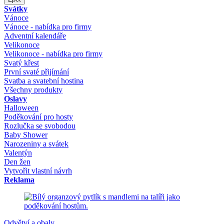
Svátky
Vánoce
Vánoce - nabídka pro firmy
Adventní kalendáře
Velikonoce
Velikonoce - nabídka pro firmy
Svatý křest
První svaté přijímání
Svatba a svatební hostina
Všechny produkty
Oslavy
Halloween
Poděkování pro hosty
Rozlučka se svobodou
Baby Shower
Narozeniny a svátek
Valentýn
Den žen
Vytvořit vlastní návrh
Reklama
Odvětví a obaly