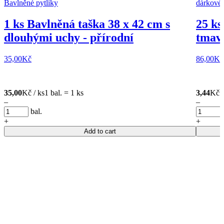
1 ks Bavlněná taška 38 x 42 cm s
25 ks
dlouhými uchy - přírodní
tmavě
35,00
Kč
86,00
Kč
35,00
Kč / ks
1 bal. = 1 ks
3,44
Kč /
–
–
bal.
+
+
Add to cart