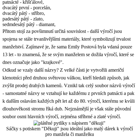
patnácté - křišťálové,
dvacátý první - porcelán,
dvacátý pátý - stříbro,
padesátý pátý - zlato,
sedmdesátý pátý - diamant,
Přitom stojí za povšimnutí určitá souvislost - další výročí jsou
spojena se stále trvanlivějšími materiály, které symbolizují trvalost
manželství. Zajímavé je, že sama Emily Postová byla vdaná pouze
13 let - to znamená, že se svým manželem se dožila výročí, které se
dnes označuje jako "krajkové".
Odkud se vzaly další názvy? Z velké části je vytvořili američtí
klenotníci před druhou světovou válkou, kteří hledali způsob, jak
zvýšit prodej drahých kamenů. Vznikl tak celý soubor názvů výročí
- samostatné názvy se vztahují ke každému z prvních patnácti a pak
k dalším oslavám každých pět let až do 80. výročí, kterému se kvůli
dlouhověkosti stromu říká dub. Nejznámější je však stále původní
soubor osmi hlavních výročí, zejména stříbrné a zlaté výročí.
Sáčky s potiskem "Děkuji" jsou ideální jako malý dárek k výročí
pro manžela či manželku