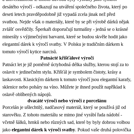
desátého výročí - odkazují na utváření společného života, který po
deseti letech pravděpodobně již vypadá zcela jinak než před
svatbou. Nejde však o materiály, které by se při výrobě dárků nějak
zvlášť osvědčily. Šperkaři doporučují turmalíny - jedná se o krásné
minerály s výjimečnými barvami, které se budou skvěle hodit jako
elegantní dárek k výročí svatby. V Polsku je tradičním dárkem k
tomuto výročí kytice narcisů.
Patnácté křišťálové výročí
Patnáct let je již poměrně úctyhodná délka služby, kterou stojí za to
oslavit v jedinečném stylu. Křišťál je symbolem čistoty, krásy a
laskavosti. Klasickým dárkem k tomuto výročí jsou elegantní karafy,
sklenice nebo poháry na víno. Můžete je ihned použít například k
oslavě oblíbených nápojů.
dvacáté výročí nebo výročí z porcelánu
Porcelán je ušlechtilý, nadčasový materiál, který se používá již od
starověku. Z tohoto materiálu se mimo jiné vyrábí řada nádobí -
včetně šálků, hrnků nebo různých sad, které by byly dobrou volbou
jako
elegantní dárek k výročí svatby
. Pokud vaše druhá polovička