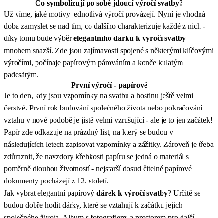
Co symbolizují po sobě jdoucí výročí svatby?
Už víme, jaké motivy jednotlivá výročí provázejí. Nyní je vhodná
doba zamyslet se nad tím, co dalšího charakterizuje každé z nich -
díky tomu bude výběr
elegantního dárku k výročí svatby
mnohem snazší. Zde jsou zajímavosti spojené s některými klíčovými
výročími, počínaje papírovým párováním a konče kulatým
padesátým.
První výročí - papírové
Je to den, kdy jsou vzpomínky na svatbu a hostinu ještě velmi
čerstvé. První rok budování společného života nebo pokračování
vztahu v nové podobě je jistě velmi vzrušující - ale je to jen začátek!
Papír zde odkazuje na prázdný list, na který se budou v
následujících letech zapisovat vzpomínky a zážitky. Zároveň je třeba
zdůraznit, že navzdory křehkosti papíru se jedná o materiál s
poměrně dlouhou životností - nejstarší dosud čitelné papírové
dokumenty pocházejí z 12. století.
Jak vybrat elegantní papírový
dárek k výročí svatby
? Určitě se
budou dobře hodit dárky, které se vztahují k začátku jejich
společného života. Album s fotografiemi a prostorem pro další