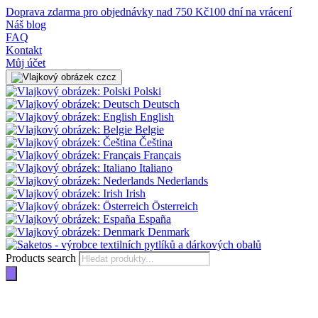
Doprava zdarma pro objednávky nad 750 Kč
100 dní na vrácení
Náš blog
FAQ
Kontakt
Můj účet
cz
Polski
Deutsch
English
Belgie
Čeština
Français
Italiano
Nederlands
Irish
Österreich
España
Denmark
Products search