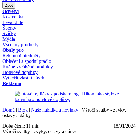
Zpět
Odvětví
Kosmetika
Levandule
Šperky
Svíčky
Mýdla
Všechny produkty
Obaly pro
Reklamní předměty
Oblečení a spodní prádlo
Ručně vyráběné produkty
Hotelové doplňky
Vytvořit vlastní návrh
Reklama
Domů
|
Blog
|
Naše nabídka a novinky
|
Výročí svatby - zvyky,
oslavy a dárky
Doba čtení: 11 min
18/01/2024
Výročí svatby - zvyky, oslavy a dárky