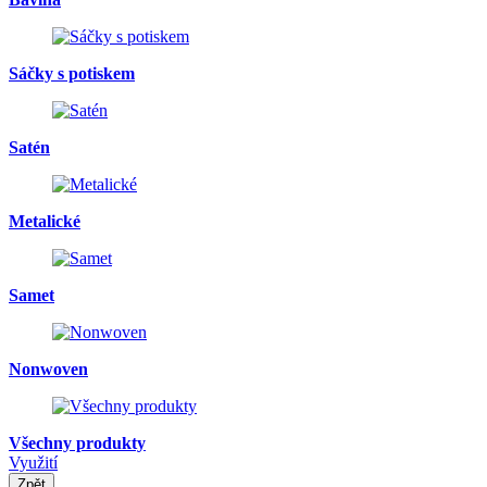
Sáčky s potiskem
Satén
Metalické
Samet
Nonwoven
Všechny produkty
Využití
Zpět