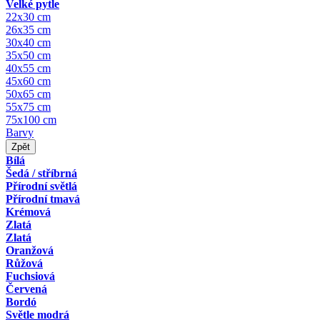
Velké pytle
22x30 cm
26x35 cm
30x40 cm
35x50 cm
40x55 cm
45x60 cm
50x65 cm
55x75 cm
75x100 cm
Barvy
Zpět
Bílá
Šedá / stříbrná
Přírodní světlá
Přírodní tmavá
Krémová
Zlatá
Zlatá
Oranžová
Růžová
Fuchsiová
Červená
Bordó
Světle modrá