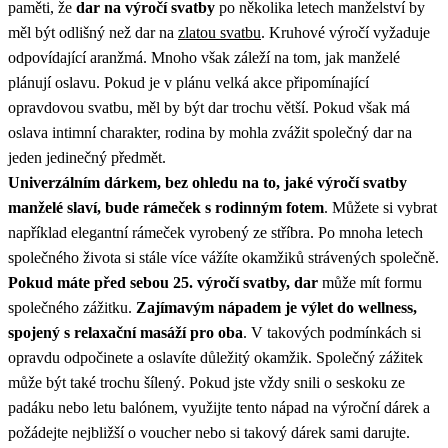
paměti, že
dar na výročí svatby
po několika letech manželství by
měl být odlišný než dar na
zlatou svatbu
. Kruhové výročí vyžaduje
odpovídající aranžmá. Mnoho však záleží na tom, jak manželé
plánují oslavu. Pokud je v plánu velká akce připomínající
opravdovou svatbu, měl by být dar trochu větší. Pokud však má
oslava intimní charakter, rodina by mohla zvážit společný dar na
jeden jedinečný předmět.
Univerzálním dárkem, bez ohledu na to, jaké výročí svatby
manželé slaví, bude rámeček s rodinným fotem
. Můžete si vybrat
například elegantní rámeček vyrobený ze stříbra. Po mnoha letech
společného života si stále více vážíte okamžiků strávených společně.
Pokud máte před sebou 25. výročí svatby, dar
může mít formu
společného zážitku.
Zajímavým nápadem je výlet do wellness,
spojený s relaxační masáží pro oba
. V takových podmínkách si
opravdu odpočinete a oslavíte důležitý okamžik. Společný zážitek
může být také trochu šílený. Pokud jste vždy snili o seskoku ze
padáku nebo letu balónem, využijte tento nápad na výroční dárek a
požádejte nejbližší o voucher nebo si takový dárek sami darujte.