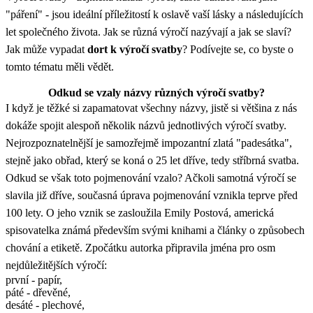
"páření" - jsou ideální příležitostí k oslavě vaší lásky a následujících
let společného života. Jak se různá výročí nazývají a jak se slaví?
Jak může vypadat
dort k výročí svatby
? Podívejte se, co byste o
tomto tématu měli vědět.
Odkud se vzaly názvy různých výročí svatby?
I když je těžké si zapamatovat všechny názvy, jistě si většina z nás
dokáže spojit alespoň několik názvů jednotlivých výročí svatby.
Nejrozpoznatelnější je samozřejmě impozantní zlatá "padesátka",
stejně jako obřad, který se koná o 25 let dříve, tedy stříbrná svatba.
Odkud se však toto pojmenování vzalo? Ačkoli samotná výročí se
slavila již dříve, současná úprava pojmenování vznikla teprve před
100 lety. O jeho vznik se zasloužila Emily Postová, americká
spisovatelka známá především svými knihami a články o způsobech
chování a etiketě. Zpočátku autorka připravila jména pro osm
nejdůležitějších výročí:
první - papír,
páté - dřevěné,
desáté - plechové,