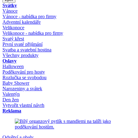
Svátky
Vánoce
Vánoce - nabídka pro firmy
Adventní kalendáře
Velikonoce
Velikonoce - nabídka pro firmy
Svatý křest
První svaté přijímání
Svatba a svatební hostina
Všechny produkty
Oslavy
Halloween
Poděkování pro hosty
Rozlučka se svobodou
Baby Shower
Narozeniny a svátek
Valentýn
Den žen
Vytvořit vlastní návrh
Reklama
Odvětví a obaly