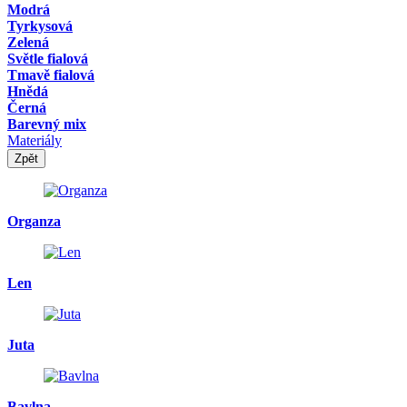
Modrá
Tyrkysová
Zelená
Světle fialová
Tmavě fialová
Hnědá
Černá
Barevný mix
Materiály
Zpět
Organza
Len
Juta
Bavlna