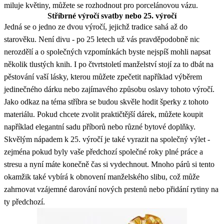
miluje květiny, můžete se rozhodnout pro porcelánovou vázu.
Stříbrné výročí svatby nebo 25. výročí
Jedná se o jedno ze dvou výročí, jejichž tradice sahá až do
starověku. Není divu - po 25 letech už vás pravděpodobně nic
nerozdělí a o společných vzpomínkách byste nejspíš mohli napsat
několik tlustých knih. I po čtvrtstoletí manželství stojí za to dbát na
pěstování vaší lásky, kterou můžete zpečetit například výběrem
jedinečného dárku nebo zajímavého způsobu oslavy tohoto výročí.
Jako odkaz na téma stříbra se budou skvěle hodit šperky z tohoto
materiálu. Pokud chcete zvolit praktičtější dárek, můžete koupit
například elegantní sadu příborů nebo různé bytové doplňky.
Skvělým nápadem k 25. výročí je také vyrazit na společný výlet -
zejména pokud byly vaše předchozí společné roky plné práce a
stresu a nyní máte konečně čas si vydechnout. Mnoho párů si tento
okamžik také vybírá k obnovení manželského slibu, což může
zahrnovat vzájemné darování nových prstenů nebo přidání rytiny na
ty předchozí.