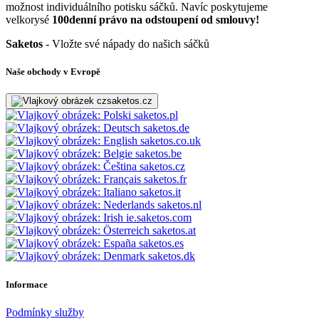
možnost individuálního potisku sáčků. Navíc poskytujeme
velkorysé
100denní právo na odstoupení od smlouvy!
Saketos
- Vložte své nápady do našich sáčků
Naše obchody v Evropě
saketos.cz
saketos.pl
saketos.de
saketos.co.uk
saketos.be
saketos.cz
saketos.fr
saketos.it
saketos.nl
ie.saketos.com
saketos.at
saketos.es
saketos.dk
Informace
Podmínky služby