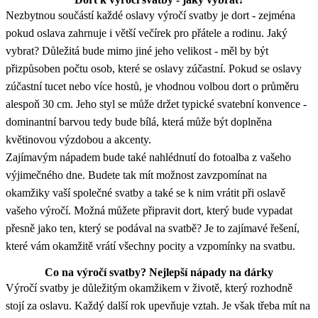
Nezbytnou součástí každé oslavy výročí svatby je dort - zejména
pokud oslava zahrnuje i větší večírek pro přátele a rodinu. Jaký
vybrat? Důležitá bude mimo jiné jeho velikost - měl by být
přizpůsoben počtu osob, které se oslavy zúčastní. Pokud se oslavy
zúčastní tucet nebo více hostů, je vhodnou volbou dort o průměru
alespoň 30 cm. Jeho styl se může držet typické svatební konvence -
dominantní barvou tedy bude bílá, která může být doplněna
květinovou výzdobou a akcenty.
Zajímavým nápadem bude také nahlédnutí do fotoalba z vašeho
výjimečného dne. Budete tak mít možnost zavzpomínat na
okamžiky vaší společné svatby a také se k nim vrátit při oslavě
vašeho výročí. Možná můžete připravit dort, který bude vypadat
přesně jako ten, který se podával na svatbě? Je to zajímavé řešení,
které vám okamžitě vrátí všechny pocity a vzpomínky na svatbu.
Co na výročí svatby? Nejlepší nápady na dárky
Výročí svatby je důležitým okamžikem v životě, který rozhodně
stojí za oslavu. Každý další rok upevňuje vztah. Je však třeba mít na