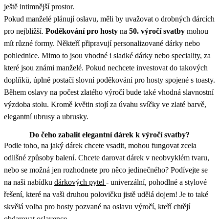
ještě intimnější prostor.
Pokud manželé plánují oslavu, měli by uvažovat o drobných dárcích
pro nejbližší.
Poděkování pro hosty
na
50. výročí svatby
mohou
mít různé formy. Někteří připravují personalizované dárky nebo
pohlednice. Mimo to jsou vhodné i sladké dárky nebo speciality, za
které jsou známi manželé. Pokud nechcete investovat do takových
doplňků, úplně postačí slovní poděkování pro hosty spojené s toasty.
Během oslavy na počest zlatého výročí bude také vhodná slavnostní
výzdoba stolu. Kromě květin stojí za úvahu svíčky ve zlaté barvě,
elegantní ubrusy a ubrusky.
Do čeho zabalit elegantní dárek k výročí svatby?
Podle toho, na jaký dárek chcete vsadit, mohou fungovat zcela
odlišné způsoby balení. Chcete darovat dárek v neobvyklém tvaru,
nebo se možná jen rozhodnete pro něco jedinečného? Podívejte se
na naši nabídku
dárkových pytel
- univerzální, pohodlné a stylové
řešení, které na vaši druhou polovičku jistě udělá dojem! Je to také
skvělá volba pro hosty pozvané na oslavu výročí, kteří chtějí
obdarovat oslavence.