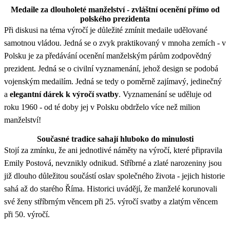
Medaile za dlouholeté manželství - zvláštní ocenění přímo od
polského prezidenta
Při diskusi na téma výročí je důležité zmínit medaile udělované
samotnou vládou. Jedná se o zvyk praktikovaný v mnoha zemích - v
Polsku je za předávání ocenění manželským párům zodpovědný
prezident. Jedná se o civilní vyznamenání, jehož design se podobá
vojenským medailím. Jedná se tedy o poměrně zajímavý, jedinečný
a
elegantní dárek k výročí svatby
. Vyznamenání se uděluje od
roku 1960 - od té doby jej v Polsku obdrželo více než milion
manželství!
Současné tradice sahají hluboko do minulosti
Stojí za zmínku, že ani jednotlivé náměty na výročí, které připravila
Emily Postová, nevznikly odnikud. Stříbrné a zlaté narozeniny jsou
již dlouho důležitou součástí oslav společného života - jejich historie
sahá až do starého Říma. Historici uvádějí, že manželé korunovali
své ženy stříbrným věncem při 25. výročí svatby a zlatým věncem
při 50. výročí.