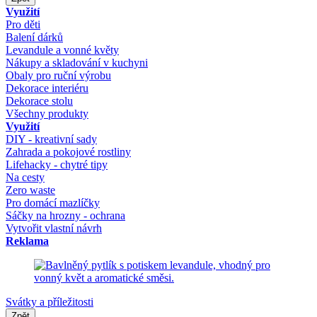
Využití
Pro děti
Balení dárků
Levandule a vonné květy
Nákupy a skladování v kuchyni
Obaly pro ruční výrobu
Dekorace interiéru
Dekorace stolu
Všechny produkty
Využití
DIY - kreativní sady
Zahrada a pokojové rostliny
Lifehacky - chytré tipy
Na cesty
Zero waste
Pro domácí mazlíčky
Sáčky na hrozny - ochrana
Vytvořit vlastní návrh
Reklama
Svátky a příležitosti
Zpět