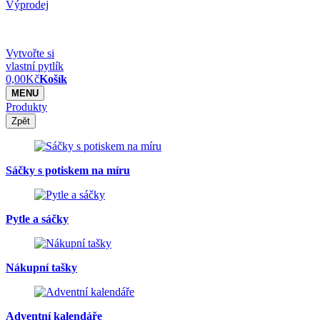
Výprodej
Vytvořte si
vlastní pytlík
0,00
Kč
Košík
MENU
Produkty
Zpět
Sáčky s potiskem na míru
Pytle a sáčky
Nákupní tašky
Adventní kalendáře