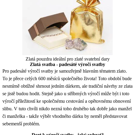
Zlatá pouzdra ideální pro zlaté svatební dary
Zlatá svatba - padesáté výročí svatby
Pro padesáté výročí svatby je samozřejmě hlavním tématem zlato.
To je přece celých 600 měsíců společného života! Toto období bude
nesmírně obtížné shrnout jedním dárkem, ale tradiční návrhy ze zlata
se jistě budou hodit. Stejně jako u stříbrných výročí může být i toto
výročí příležitostí ke společnému cestování a opětovnému obnovení
slibu. V tuto chvíli nikdo nezná toho druhého tak dobře jako manžel
či manželka - takže výběr vhodného dárku by neměl představovat
sebemenší problém.
Dort k výročí svatby - jaký vybrat?