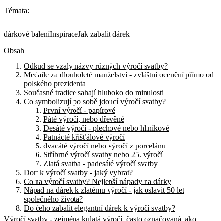
Témata:
dárkové balení
Inspirace
Jak zabalit dárek
Obsah
Odkud se vzaly názvy různých výročí svatby?
Medaile za dlouholeté manželství - zvláštní ocenění přímo od
polského prezidenta
Současné tradice sahají hluboko do minulosti
Co symbolizují po sobě jdoucí výročí svatby?
První výročí - papírové
Páté výročí, nebo dřevěné
Desáté výročí - plechové nebo hliníkové
Patnácté křišťálové výročí
dvacáté výročí nebo výročí z porcelánu
Stříbrné výročí svatby nebo 25. výročí
Zlatá svatba - padesáté výročí svatby
Dort k výročí svatby - jaký vybrat?
Co na výročí svatby? Nejlepší nápady na dárky
Nápad na dárek k zlatému výročí - jak oslavit 50 let
společného života?
Do čeho zabalit elegantní dárek k výročí svatby?
Výročí svatby - zejména kulatá výročí, často označovaná jako