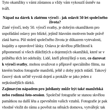
Tyto okamžiky s vámi zůstanou a vždy vám vykouzlí úsměv na
tváři.
Nápad na dárek k zlatému výročí - jak oslavit 50 let společného
života?
Zlaté výročí, tedy 50. výročí svatby, je dobrým okamžikem pro
uspořádání oslavy pro blízké, jejímž hlavním motivem bude právě
zlatá barva. Půl století společného života je důkazem vytrvalosti,
loajality a opravdové lásky. Oslava je skvělou příležitostí k
připomenutí si všech důležitých a dojemných okamžiků, které se v
průběhu těch let odehrály. Lidé, kteří přemýšlejí o tom,
co darovat
k výročí svatby
, mohou uvažovat o přípravě speciálního filmu, na
kterém budou fotografie manželů, ještě z doby jejich mládí. Takový
časový skok určitě vyvolá dojetí a prokáže se jako jeden z
nejkrásnějších dárků.
Zajímavým nápadem pro jubilanty může být také manželská
nebo rodinná foto-session
. Společné fotografie se stanou skvělou
památkou na další léta a zpevněním vašich vztahů. Fotografie je pak
vhodné vložit do rámu a pověsit na stěnách domova, vytvářejíc tak