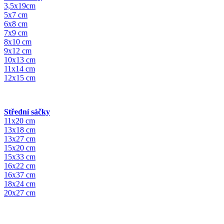
3,5x19cm
5x7 cm
6x8 cm
7x9 cm
8x10 cm
9x12 cm
10x13 cm
11x14 cm
12x15 cm
Střední sáčky
11x20 cm
13x18 cm
13x27 cm
15x20 cm
15x33 cm
16x22 cm
16x37 cm
18x24 cm
20x27 cm