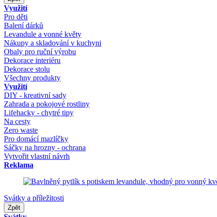
Využití
Pro děti
Balení dárků
Levandule a vonné květy
Nákupy a skladování v kuchyni
Obaly pro ruční výrobu
Dekorace interiéru
Dekorace stolu
Všechny produkty
Využití
DIY - kreativní sady
Zahrada a pokojové rostliny
Lifehacky - chytré tipy
Na cesty
Zero waste
Pro domácí mazlíčky
Sáčky na hrozny - ochrana
Vytvořit vlastní návrh
Reklama
Svátky a příležitosti
Zpět
Svátky