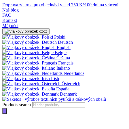
Doprava zdarma pro objednávky nad 750 Kč
100 dní na vrácení
Náš blog
FAQ
Kontakt
Můj účet
cz
Polski
Deutsch
English
Belgie
Čeština
Français
Italiano
Nederlands
Irish
Österreich
España
Denmark
Products search