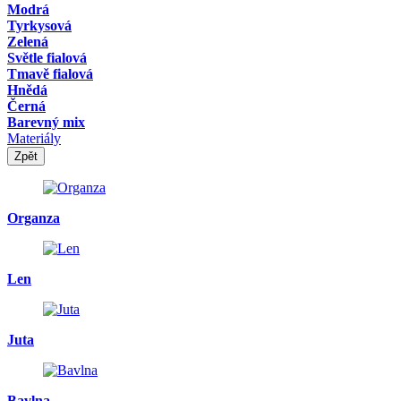
Modrá
Tyrkysová
Zelená
Světle fialová
Tmavě fialová
Hnědá
Černá
Barevný mix
Materiály
Zpět
Organza
Len
Juta
Bavlna