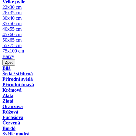
Velké pytle
22x30 cm
26x35 cm
30x40 cm
35x50 cm
40x55 cm
45x60 cm
50x65 cm
55x75 cm
75x100 cm
Barvy
Zpět
Bílá
Šedá / stříbrná
Přírodní světlá
Přírodní tmavá
Krémová
Zlatá
Zlatá
Oranžová
Růžová
Fuchsiová
Červená
Bordó
Světle modrá