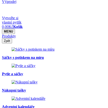
Výprodej
Vytvořte si
vlastní pytlík
0,00
Kč
Košík
MENU
Produkty
Zpět
Sáčky s potiskem na míru
Pytle a sáčky
Nákupní tašky
Adventní kalendáře