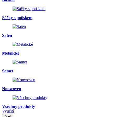
Sáčky s potiskem
Satén
Metalické
Samet
Nonwoven
Všechny produkty
Využití
Zpět