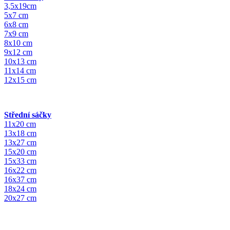
3,5x19cm
5x7 cm
6x8 cm
7x9 cm
8x10 cm
9x12 cm
10x13 cm
11x14 cm
12x15 cm
Střední sáčky
11x20 cm
13x18 cm
13x27 cm
15x20 cm
15x33 cm
16x22 cm
16x37 cm
18x24 cm
20x27 cm