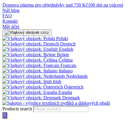
Doprava zdarma pro objednávky nad 750 Kč
100 dní na vrácení
Náš blog
FAQ
Kontakt
Můj účet
cz
Polski
Deutsch
English
Belgie
Čeština
Français
Italiano
Nederlands
Irish
Österreich
España
Denmark
Products search