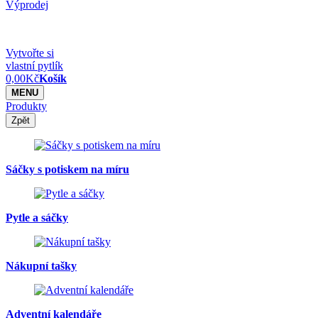
Výprodej
Vytvořte si
vlastní pytlík
0,00
Kč
Košík
MENU
Produkty
Zpět
Sáčky s potiskem na míru
Pytle a sáčky
Nákupní tašky
Adventní kalendáře