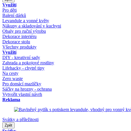
Využití
Pro děti
Balení dárků
Levandule a vonné květy
Nákupy a skladování v kuchyni
Obaly pro ruční výrobu
Dekorace interiéru
Dekorace stolu
Všechny produkty
Využití
DIY - kreativní sady
Zahrada a pokojové rostliny
Lifehacky - chytré tipy
Na cesty
Zero waste
Pro domácí mazlíčky
Sáčky na hrozny - ochrana
Vytvořit vlastní návrh
Reklama
Svátky a příležitosti
Zpět
Svátky