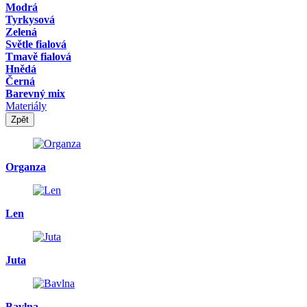
Modrá
Tyrkysová
Zelená
Světle fialová
Tmavě fialová
Hnědá
Černá
Barevný mix
Materiály
Zpět
Organza
Len
Juta
Bavlna