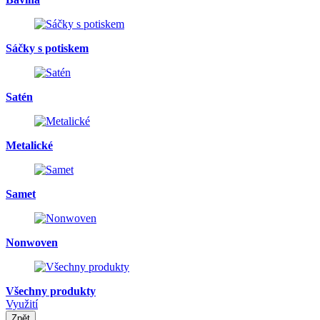
Sáčky s potiskem
Satén
Metalické
Samet
Nonwoven
Všechny produkty
Využití
Zpět