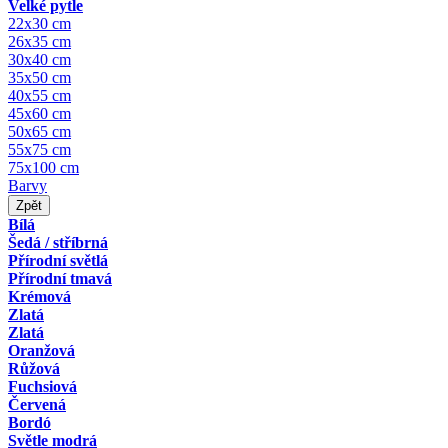
Velké pytle
22x30 cm
26x35 cm
30x40 cm
35x50 cm
40x55 cm
45x60 cm
50x65 cm
55x75 cm
75x100 cm
Barvy
Zpět
Bílá
Šedá / stříbrná
Přírodní světlá
Přírodní tmavá
Krémová
Zlatá
Zlatá
Oranžová
Růžová
Fuchsiová
Červená
Bordó
Světle modrá