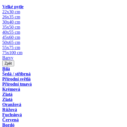
Velké pytle
22x30 cm
26x35 cm
30x40 cm
35x50 cm
40x55 cm
45x60 cm
50x65 cm
55x75 cm
75x100 cm
Barvy
Zpět
Bílá
Šedá / stříbrná
Přírodní světlá
Přírodní tmavá
Krémová
Zlatá
Zlatá
Oranžová
Růžová
Fuchsiová
Červená
Bordó