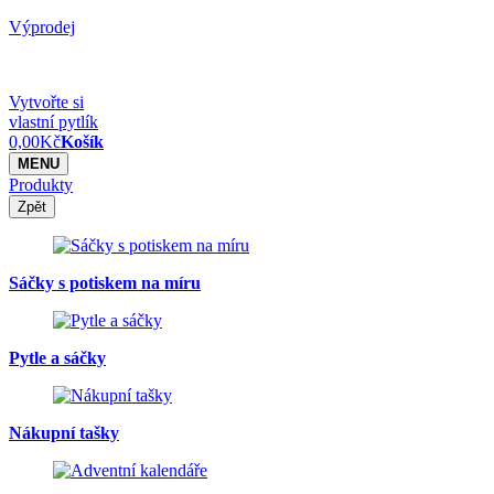
Výprodej
Vytvořte si
vlastní pytlík
0,00
Kč
Košík
MENU
Produkty
Zpět
Sáčky s potiskem na míru
Pytle a sáčky
Nákupní tašky