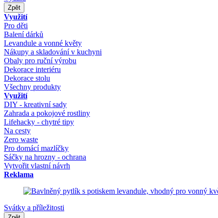
Zpět
Využití
Pro děti
Balení dárků
Levandule a vonné květy
Nákupy a skladování v kuchyni
Obaly pro ruční výrobu
Dekorace interiéru
Dekorace stolu
Všechny produkty
Využití
DIY - kreativní sady
Zahrada a pokojové rostliny
Lifehacky - chytré tipy
Na cesty
Zero waste
Pro domácí mazlíčky
Sáčky na hrozny - ochrana
Vytvořit vlastní návrh
Reklama
Svátky a příležitosti
Zpět