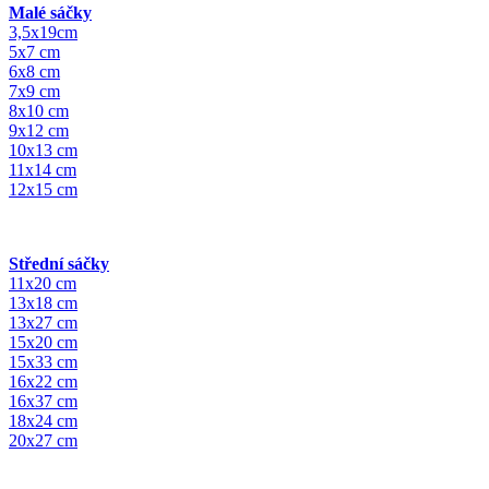
Malé sáčky
3,5x19cm
5x7 cm
6x8 cm
7x9 cm
8x10 cm
9x12 cm
10x13 cm
11x14 cm
12x15 cm
Střední sáčky
11x20 cm
13x18 cm
13x27 cm
15x20 cm
15x33 cm
16x22 cm
16x37 cm
18x24 cm
20x27 cm