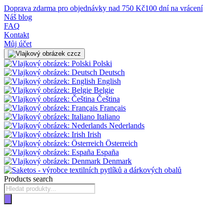
Doprava zdarma pro objednávky nad 750 Kč
100 dní na vrácení
Náš blog
FAQ
Kontakt
Můj účet
cz
Polski
Deutsch
English
Belgie
Čeština
Français
Italiano
Nederlands
Irish
Österreich
España
Denmark
Products search