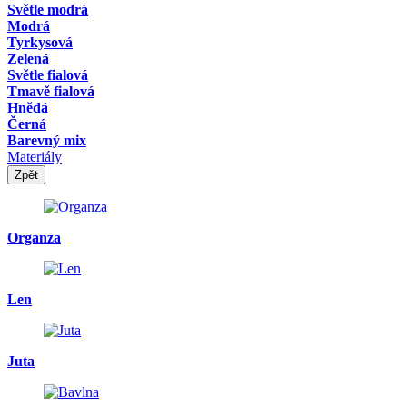
Světle modrá
Modrá
Tyrkysová
Zelená
Světle fialová
Tmavě fialová
Hnědá
Černá
Barevný mix
Materiály
Zpět
Organza
Len
Juta