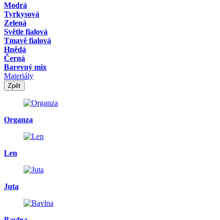
Modrá
Tyrkysová
Zelená
Světle fialová
Tmavě fialová
Hnědá
Černá
Barevný mix
Materiály
Zpět
Organza
Len
Juta
Bavlna