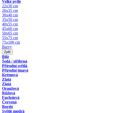
Velké pytle
22x30 cm
26x35 cm
30x40 cm
35x50 cm
40x55 cm
45x60 cm
50x65 cm
55x75 cm
75x100 cm
Barvy
Zpět
Bílá
Šedá / stříbrná
Přírodní světlá
Přírodní tmavá
Krémová
Zlatá
Zlatá
Oranžová
Růžová
Fuchsiová
Červená
Bordó
Světle modrá