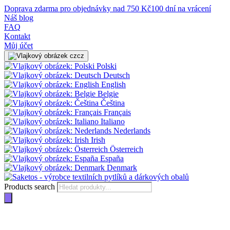
Doprava zdarma pro objednávky nad 750 Kč
100 dní na vrácení
Náš blog
FAQ
Kontakt
Můj účet
cz
Polski
Deutsch
English
Belgie
Čeština
Français
Italiano
Nederlands
Irish
Österreich
España
Denmark
Products search