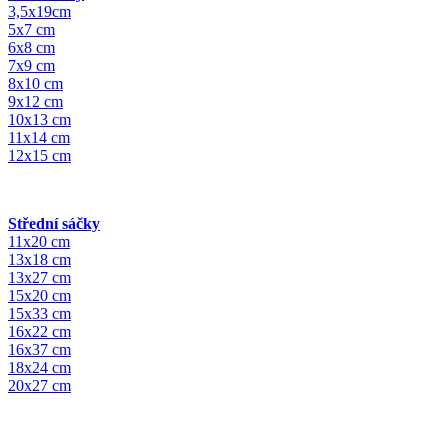
3,5x19cm
5x7 cm
6x8 cm
7x9 cm
8x10 cm
9x12 cm
10x13 cm
11x14 cm
12x15 cm
Střední sáčky
11x20 cm
13x18 cm
13x27 cm
15x20 cm
15x33 cm
16x22 cm
16x37 cm
18x24 cm
20x27 cm