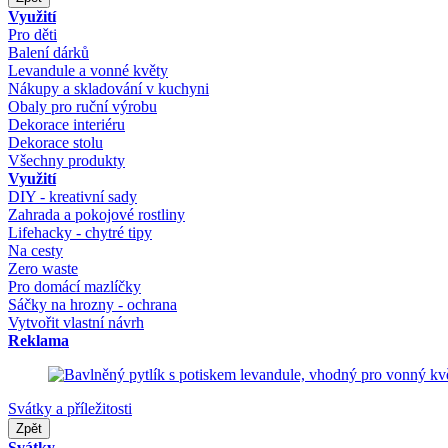
Využití
Pro děti
Balení dárků
Levandule a vonné květy
Nákupy a skladování v kuchyni
Obaly pro ruční výrobu
Dekorace interiéru
Dekorace stolu
Všechny produkty
Využití
DIY - kreativní sady
Zahrada a pokojové rostliny
Lifehacky - chytré tipy
Na cesty
Zero waste
Pro domácí mazlíčky
Sáčky na hrozny - ochrana
Vytvořit vlastní návrh
Reklama
Svátky a příležitosti
Zpět
Svátky