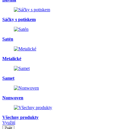
Sáčky s potiskem
Satén
Metalické
Samet
Nonwoven
Všechny produkty
Využití
Zpět