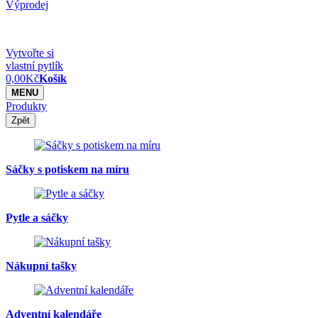
Výprodej
Vytvořte si
vlastní pytlík
0,00
Kč
Košík
MENU
Produkty
Zpět
Sáčky s potiskem na míru
Pytle a sáčky
Nákupní tašky
Adventní kalendáře