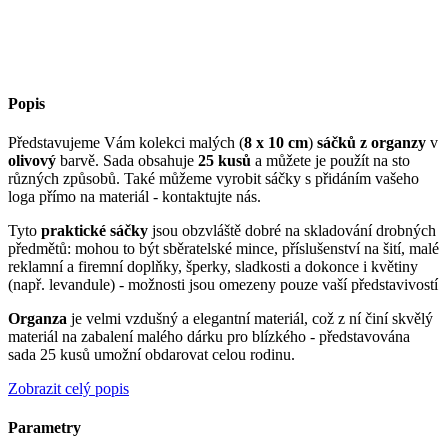
Popis
Představujeme Vám kolekci malých (
8 x 10 cm
)
sáčků z organzy
v
olivový
barvě. Sada obsahuje
25 kusů
a můžete je použít na sto
různých způsobů. Také můžeme vyrobit sáčky s přidáním vašeho
loga přímo na materiál - kontaktujte nás.
Tyto
praktické sáčky
jsou obzvláště dobré na skladování drobných
předmětů: mohou to být sběratelské mince, příslušenství na šití, malé
reklamní a firemní doplňky, šperky, sladkosti a dokonce i květiny
(např. levandule) - možnosti jsou omezeny pouze vaší představivostí
Organza
je velmi vzdušný a elegantní materiál, což z ní činí skvělý
materiál na zabalení malého dárku pro blízkého - představována
sada 25 kusů umožní obdarovat celou rodinu.
Zobrazit celý popis
Parametry