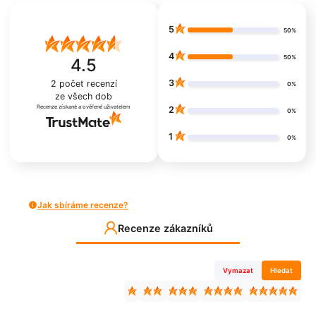
5
50%
4
50%
4.5
3
2
počet recenzí
0%
ze všech dob
Recenze získané a ověřené uživatelem
2
0%
1
0%
Jak sbíráme recenze?
Recenze zákazníků
Vymazat
Hledat