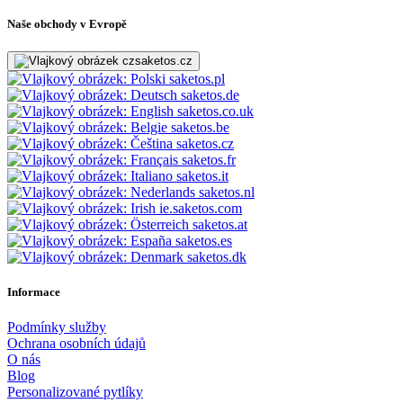
Naše obchody v Evropě
saketos.cz
saketos.pl
saketos.de
saketos.co.uk
saketos.be
saketos.cz
saketos.fr
saketos.it
saketos.nl
ie.saketos.com
saketos.at
saketos.es
saketos.dk
Informace
Podmínky služby
Ochrana osobních údajů
O nás
Blog
Personalizované pytlíky