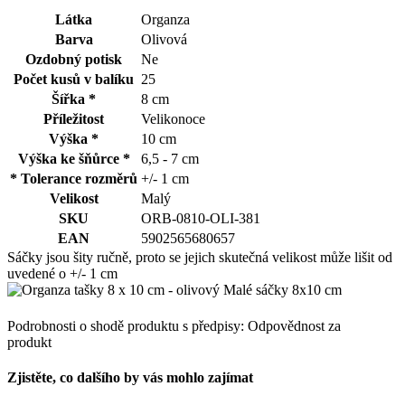
Látka
Organza
Barva
Olivová
Ozdobný potisk
Ne
Počet kusů v balíku
25
Šířka *
8 cm
Příležitost
Velikonoce
Výška *
10 cm
Výška ke šňůrce *
6,5 - 7 cm
* Tolerance rozměrů
+/- 1 cm
Velikost
Malý
SKU
ORB-0810-OLI-381
EAN
5902565680657
Sáčky jsou šity ručně, proto se jejich skutečná velikost může lišit od
uvedené o +/- 1 cm
Podrobnosti o shodě produktu s předpisy: Odpovědnost za
produkt
Zjistěte, co dalšího by vás mohlo zajímat