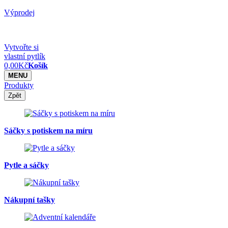
Výprodej
Vytvořte si
vlastní pytlík
0,00
Kč
Košík
MENU
Produkty
Zpět
Sáčky s potiskem na míru
Pytle a sáčky
Nákupní tašky