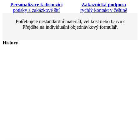
Personalizace k dispozici
Zákaznická podpora
potisky a zakázkové šití
rychlý kontakt v češtině
Potřebujete nestandardní materiál, velikost nebo barvu?
Přejděte na individuální objednávkový formulář.
History