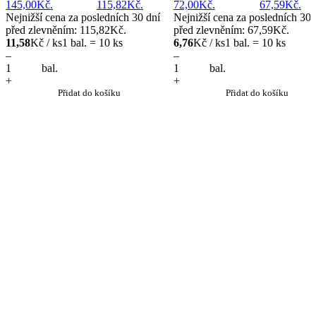
145,00Kč.
115,82Kč.
72,00Kč.
67,59Kč.
Nejnižší cena za posledních 30 dní
Nejnižší cena za posledních 30 
před zlevněním:
115,82
Kč
.
před zlevněním:
67,59
Kč
.
11,58
Kč / ks
1 bal. = 10 ks
6,76
Kč / ks
1 bal. = 10 ks
–
–
bal.
bal.
+
+
Přidat do košíku
Přidat do košíku