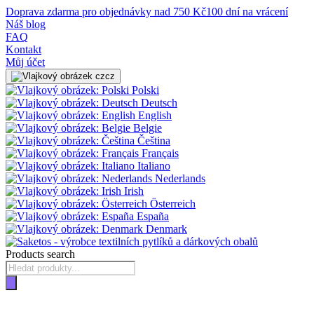
Doprava zdarma pro objednávky nad 750 Kč
100 dní na vrácení
Náš blog
FAQ
Kontakt
Můj účet
cz
Polski
Deutsch
English
Belgie
Čeština
Français
Italiano
Nederlands
Irish
Österreich
España
Denmark
Products search