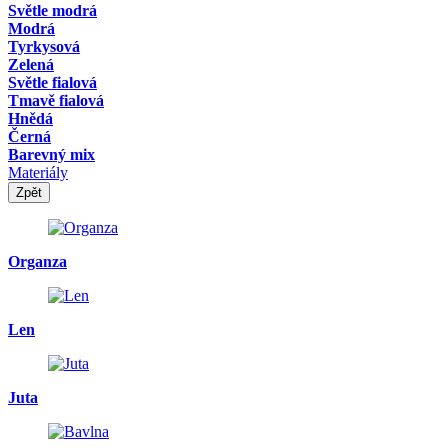
Světle modrá
Modrá
Tyrkysová
Zelená
Světle fialová
Tmavě fialová
Hnědá
Černá
Barevný mix
Materiály
Zpět
Organza
Len
Juta