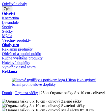
Odvětví a obaly
Zpět
Odvětví
Kosmetika
Levandule
Šperky
Svíčky
Mýdla
Všechny produkty
Obaly pro
Reklamní předměty
Oblečení a spodní prádlo
Ručně vyráběné produkty
Hotelové doplňky
Vytvořit vlastní návrh
Reklama
Domů
|
Organza sáčky
|
25 ks Organza sáčky 8 x 10 cm - olivový