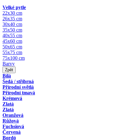
Velké pytle
22x30 cm
26x35 cm
30x40 cm
35x50 cm
40x55 cm
45x60 cm
50x65 cm
55x75 cm
75x100 cm
Barvy
Zpět
Bílá
Šedá / stříbrná
Přírodní světlá
Přírodní tmavá
Krémová
Zlatá
Zlatá
Oranžová
Růžová
Fuchsiová
Červená
Bordó