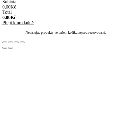
Subtotal
0,00
Kč
Total
0,00
Kč
Přejít k pokladně
Neváhejte, produkty ve vašem košíku nejsou rezervované.