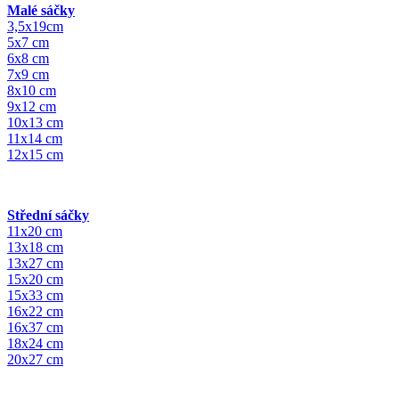
Malé sáčky
3,5x19cm
5x7 cm
6x8 cm
7x9 cm
8x10 cm
9x12 cm
10x13 cm
11x14 cm
12x15 cm
Střední sáčky
11x20 cm
13x18 cm
13x27 cm
15x20 cm
15x33 cm
16x22 cm
16x37 cm
18x24 cm
20x27 cm