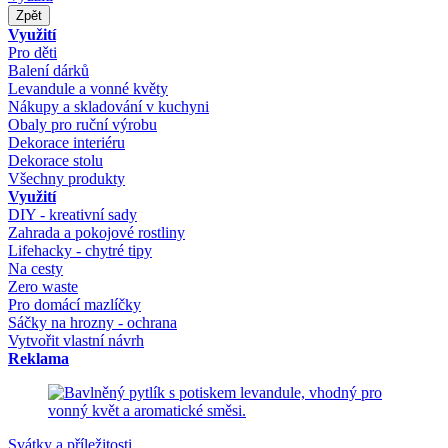
Zpět
Využití
Pro děti
Balení dárků
Levandule a vonné květy
Nákupy a skladování v kuchyni
Obaly pro ruční výrobu
Dekorace interiéru
Dekorace stolu
Všechny produkty
Využití
DIY - kreativní sady
Zahrada a pokojové rostliny
Lifehacky - chytré tipy
Na cesty
Zero waste
Pro domácí mazlíčky
Sáčky na hrozny - ochrana
Vytvořit vlastní návrh
Reklama
Svátky a příležitosti