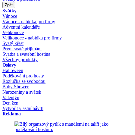
Zpět
Svátky
Vánoce
Vánoce - nabídka pro firmy
Adventní kalendáře
Velikonoce
Velikonoce - nabídka pro firmy
Svatý křest
První svaté přijímání
Svatba a svatební hostina
Všechny produkty
Oslavy
Halloween
Poděkování pro hosty
Rozlučka se svobodou
Baby Shower
Narozeniny a svátek
Valentýn
Den žen
Vytvořit vlastní návrh
Reklama