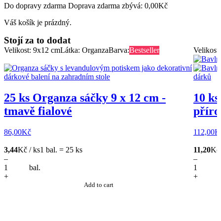
Do dopravy zdarma Doprava zdarma zbývá:
0,00
Kč
Váš košík je prázdný.
Stojí za to dodat
Velikost: 9x12 cm
Látka: Organza
Barva:
Bestseller
Velikost
25 ks Organza sáčky 9 x 12 cm -
10 ks
tmavě fialové
příro
86,00
Kč
112,00
K
3,44
Kč / ks
1 bal. = 25 ks
11,20
Kč 
–
–
bal.
+
+
Add to cart