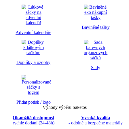
Bavlněné tašky
Adventní kalendáře
Doplňky a ozdoby
Sady
Přidat potisk / logo
Výhody výběru Saketos
Okamžitá dostupnost
Vysoká kvalita
rychlé dodání (24-48h)
- odolné a bezpečné materiály