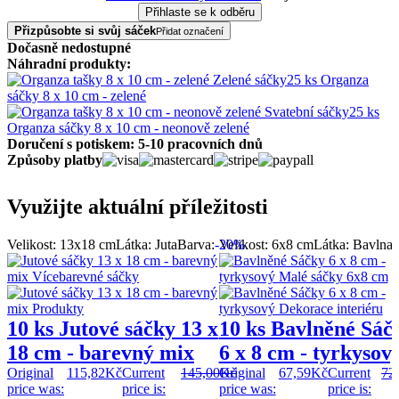
Přizpůsobte si svůj sáček
Přidat označení
Dočasně nedostupné
Náhradní produkty:
25 ks Organza
sáčky 8 x 10 cm - zelené
25 ks
Organza sáčky 8 x 10 cm - neonově zelené
Doručení s potiskem: 5-10 pracovních dnů
Způsoby platby
Využijte aktuální příležitosti
Velikost: 13x18 cm
Látka: Juta
Barva:
-20%
Velikost: 6x8 cm
Látka: Bavlna
B
10 ks Jutové sáčky 13 x
10 ks Bavlněné Sáč
18 cm - barevný mix
6 x 8 cm - tyrkysov
Original
115,82
Kč
Current
145,00
Original
Kč
67,59
Kč
Current
72
price was:
price is:
price was:
price is: