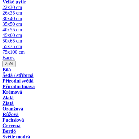
Velké pytle
22x30 cm
26x35 cm
30x40 cm
35x50 cm
40x55 cm
45x60 cm
50x65 cm
55x75 cm
75x100 cm
Barvy
Zpět
Bílá
Šedá / stříbrná
Přírodní světlá
Přírodní tmavá
Krémová
Zlatá
Zlatá
Oranžová
Růžová
Fuchsiová
Červená
Bordó
Světle modrá