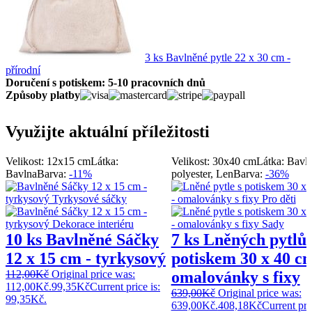
3 ks Bavlněné pytle 22 x 30 cm -
přírodní
Doručení s potiskem: 5-10 pracovních dnů
Způsoby platby
Využijte aktuální příležitosti
Velikost: 12x15 cm
Látka:
Velikost: 30x40 cm
Látka: Bavln
Bavlna
Barva:
-11%
polyester, Len
Barva:
-36%
10 ks Bavlněné Sáčky
7 ks Lněných pytlů 
12 x 15 cm - tyrkysový
potiskem 30 x 40 cm
112,00
Kč
Original price was:
omalovánky s fixy
112,00Kč.
99,35
Kč
Current price is:
639,00
Kč
Original price was:
99,35Kč.
639,00Kč.
408,18
Kč
Current pric