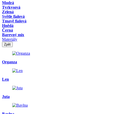
Modrá
Tyrkysová
Zelená
Světle fialová
Tmavě fialová
Hnědá
Černá
Barevný mix
Materiály
Zpět
Organza
Len
Juta
Bavlna