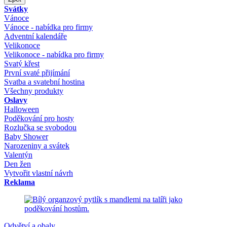
Svátky
Vánoce
Vánoce - nabídka pro firmy
Adventní kalendáře
Velikonoce
Velikonoce - nabídka pro firmy
Svatý křest
První svaté přijímání
Svatba a svatební hostina
Všechny produkty
Oslavy
Halloween
Poděkování pro hosty
Rozlučka se svobodou
Baby Shower
Narozeniny a svátek
Valentýn
Den žen
Vytvořit vlastní návrh
Reklama
Odvětví a obaly