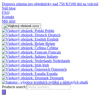
Doprava zdarma pro objednávky nad 750 Kč
100 dní na vrácení
Náš blog
FAQ
Kontakt
Můj účet
cz
Polski
Deutsch
English
Belgie
Čeština
Français
Italiano
Nederlands
Irish
Österreich
España
Denmark
Products search