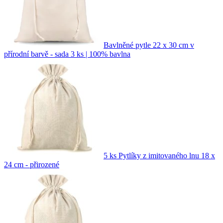
Bavlněné pytle 22 x 30 cm v
přírodní barvě - sada 3 ks | 100% bavlna
5 ks Pytlíky z imitovaného lnu 18 x
24 cm - přirozené