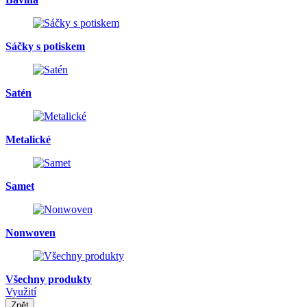
Sáčky s potiskem
Satén
Metalické
Samet
Nonwoven
Všechny produkty
Využití
Zpět