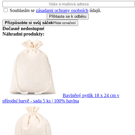
Souhlasím se
zásadami ochrany osobních
údajů.
Přizpůsobte si svůj sáček
Přidat označení
Dočasně nedostupné
Náhradní produkty:
Bavlněný pytlík 18 x 24 cm v
přírodní barvě - sada 5 ks | 100% bavlna