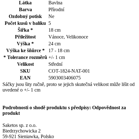
Látka
Bavlna
Barva
Přírodní
Ozdobný potisk
Ne
Počet kusů v balíku
5
Šířka *
18 cm
Příležitost
Vánoce, Velikonoce
Výška *
24 cm
Výška ke šňůrce *
17 - 18 cm
* Tolerance rozměrů
+/- 1 cm
Velikost
Střední
SKU
COT-1824-NAT-001
EAN
5903003406075
Sáčky jsou šity ručně, proto se jejich skutečná velikost může lišit od
uvedené o +/- 1 cm
Podrobnosti o shodě produktu s předpisy: Odpovědnost za
produkt
Saketos sp. z o.o.
Biedrzychowicka 2
59-921 Sieniawka, Polsko