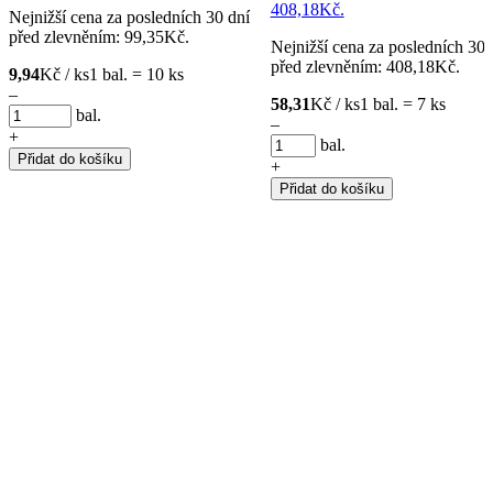
408,18Kč.
Nejnižší cena za posledních 30 dní
před zlevněním:
99,35
Kč
.
Nejnižší cena za posledních 30 
před zlevněním:
408,18
Kč
.
9,94
Kč / ks
1 bal. = 10 ks
–
58,31
Kč / ks
1 bal. = 7 ks
bal.
–
+
bal.
Přidat do košíku
+
Přidat do košíku