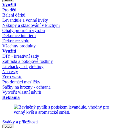
Využití
Pro děti
Balení dárků
Levandule a vonné květy
Nákupy a skladování v kuchyni
Obaly pro ruční výrobu
Dekorace interiéru
Dekorace stolu
Všechny produkty
Využití
DIY - kreativní sady
Zahrada a pokojové rostliny
Lifehacky - chytré tipy
Na cesty
Zero waste
Pro domácí mazlíčky
Sáčky na hrozny - ochrana
Vytvořit vlastní návrh
Reklama
Svátky a příležitosti
Zpět