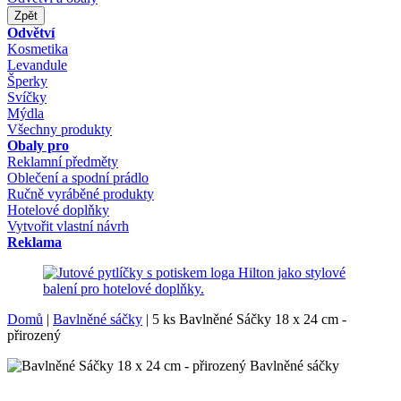
Zpět
Odvětví
Kosmetika
Levandule
Šperky
Svíčky
Mýdla
Všechny produkty
Obaly pro
Reklamní předměty
Oblečení a spodní prádlo
Ručně vyráběné produkty
Hotelové doplňky
Vytvořit vlastní návrh
Reklama
Domů
|
Bavlněné sáčky
|
5 ks Bavlněné Sáčky 18 x 24 cm -
přirozený