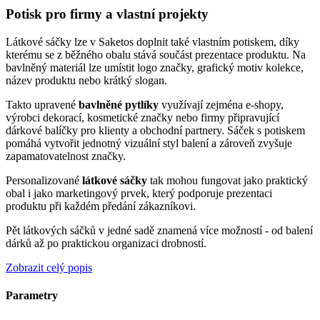
Potisk pro firmy a vlastní projekty
Látkové sáčky lze v Saketos doplnit také vlastním potiskem, díky
kterému se z běžného obalu stává součást prezentace produktu. Na
bavlněný materiál lze umístit logo značky, grafický motiv kolekce,
název produktu nebo krátký slogan.
Takto upravené
bavlněné pytlíky
využívají zejména e-shopy,
výrobci dekorací, kosmetické značky nebo firmy připravující
dárkové balíčky pro klienty a obchodní partnery. Sáček s potiskem
pomáhá vytvořit jednotný vizuální styl balení a zároveň zvyšuje
zapamatovatelnost značky.
Personalizované
látkové sáčky
tak mohou fungovat jako praktický
obal i jako marketingový prvek, který podporuje prezentaci
produktu při každém předání zákazníkovi.
Pět látkových sáčků v jedné sadě znamená více možností - od balení
dárků až po praktickou organizaci drobností.
Zobrazit celý popis
Parametry