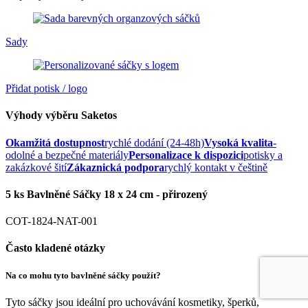
Sady
Přidat potisk / logo
Výhody výběru Saketos
Okamžitá dostupnost
rychlé dodání (24-48h)
Vysoká kvalita
-
odolné a bezpečné materiály
Personalizace k dispozici
potisky a
zakázkové šití
Zákaznická podpora
rychlý kontakt v češtině
5 ks Bavlněné Sáčky 18 x 24 cm - přirozený
COT-1824-NAT-001
Často kladené otázky
Na co mohu tyto bavlněné sáčky použít?
Tyto sáčky jsou ideální pro uchovávání kosmetiky, šperků,