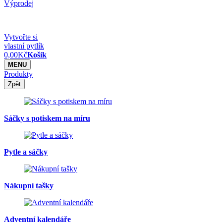
Výprodej
Vytvořte si
vlastní pytlík
0,00
Kč
Košík
MENU
Produkty
Zpět
Sáčky s potiskem na míru
Pytle a sáčky
Nákupní tašky
Adventní kalendáře