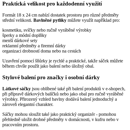
Praktická velikost pro každodenní využití
Formát 18 x 24 cm nabízí dostatek prostoru pro různé předměty
střední velikosti.
Bavlněné pytlíky
můžete využít například pro:
kosmetiku, svíčky nebo ručně vyráběné výrobky
šperky a módní doplňky
menší dárkové sety
reklamní předměty a firemní dárky
organizaci drobností doma nebo na cestách
Uzavření pomocí šňůrky je rychlé a praktické, takže sáček můžete
během chvíle použít jako balení nebo úložný obal.
Stylové balení pro značky i osobní dárky
Látkové sáčky
jsou oblíbené také při balení produktů v e-shopech,
při přípravě dárkových balíčků nebo jako obal pro ručně vyráběné
výrobky. Přirozený vzhled bavlny dodává balení jednoduchý a
zároveň elegantní charakter.
Sáčky mohou sloužit také jako praktický organizér - pomohou
přehledně uložit drobné předměty v domácnosti, v kufru nebo v
pracovním prostoru.