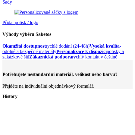
Sady
Přidat potisk / logo
Výhody výběru Saketos
Okamžitá dostupnost
rychlé dodání (24-48h)
Vysoká kvalita
-
odolné a bezpečné materiály
Personalizace k dispozici
potisky a
zakázkové šití
Zákaznická podpora
rychlý kontakt v češtině
Potřebujete nestandardní materiál, velikost nebo barvu?
Přejděte na individuální objednávkový formulář.
History