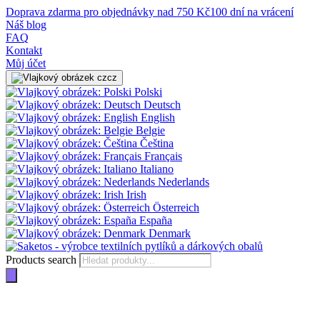
Doprava zdarma pro objednávky nad 750 Kč
100 dní na vrácení
Náš blog
FAQ
Kontakt
Můj účet
cz
Polski
Deutsch
English
Belgie
Čeština
Français
Italiano
Nederlands
Irish
Österreich
España
Denmark
Products search