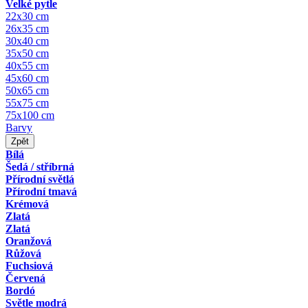
Velké pytle
22x30 cm
26x35 cm
30x40 cm
35x50 cm
40x55 cm
45x60 cm
50x65 cm
55x75 cm
75x100 cm
Barvy
Zpět
Bílá
Šedá / stříbrná
Přírodní světlá
Přírodní tmavá
Krémová
Zlatá
Zlatá
Oranžová
Růžová
Fuchsiová
Červená
Bordó
Světle modrá