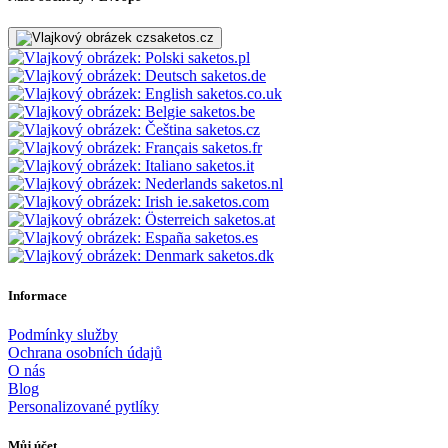
saketos.cz
saketos.pl
saketos.de
saketos.co.uk
saketos.be
saketos.cz
saketos.fr
saketos.it
saketos.nl
ie.saketos.com
saketos.at
saketos.es
saketos.dk
Informace
Podmínky služby
Ochrana osobních údajů
O nás
Blog
Personalizované pytlíky
Můj účet