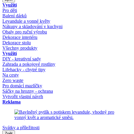
Využití
Pro děti
Balení dárků
Levandule a vonné květy
Nákupy a skladování v kuchyni
Obaly pro ruční výrobu
Dekorace interiéru
Dekorace stolu
Všechny produkty
Využití
DIY - kreativní sady
Zahrada a pokojové rostliny
Lifehacky - chytré tipy
Na cesty
Zero waste
Pro domácí mazlíčky
Sáčky na hrozny - ochrana
Vytvořit vlastní návrh
Reklama
Svátky a příležitosti
Zpět