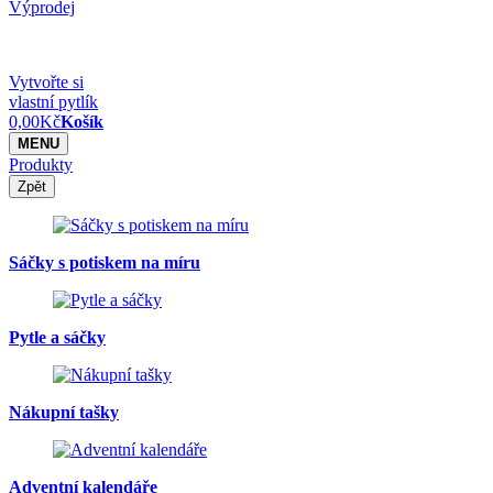
Výprodej
Vytvořte si
vlastní pytlík
0,00
Kč
Košík
MENU
Produkty
Zpět
Sáčky s potiskem na míru
Pytle a sáčky
Nákupní tašky
Adventní kalendáře