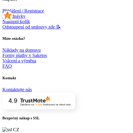
Přihlášení / Registrace
Objednávky
Nákupní košík
Odstoupení od smlouvy zde 📝
Máte otázku?
Náklady na dopravu
Formy platby v Saketos
Vrácení a výměna
FAQ
Kontakt
Kontaktujte nás
4.9
Založeno na
12 949
hodnocení
ze všech dob
Bezpečný nákup s SSL