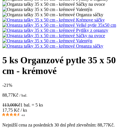
5 ks Organzové pytle 35 x 50
cm - krémové
-21%
88,77
Kč
/ bal.
113,00
Kč
1 bal. = 5 ks
17,75
Kč / ks
4.6
Nejnižší cena za posledních 30 dní před zlevněním:
88,77
Kč
.