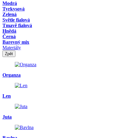
Modrá
Tyrkysová
Zelená
Světle fialová
Tmavě fialová
Hnědá
Černá
Barevný mix
Materiály
Zpět
Organza
Len
Juta
Bavlna