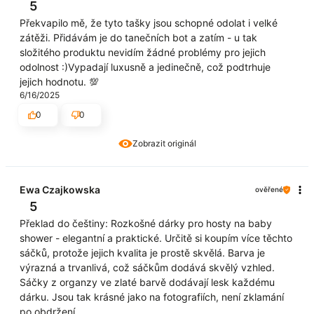
5
Překvapilo mě, že tyto tašky jsou schopné odolat i velké
zátěži. Přidávám je do tanečních bot a zatím - u tak
složitého produktu nevidím žádné problémy pro jejich
odolnost :)Vypadají luxusně a jedinečně, což podtrhuje
jejich hodnotu. 💯
6/16/2025
0
0
Zobrazit originál
Ewa Czajkowska
ověřené
5
Překlad do češtiny: Rozkošné dárky pro hosty na baby
shower - elegantní a praktické. Určitě si koupím více těchto
sáčků, protože jejich kvalita je prostě skvělá. Barva je
výrazná a trvanlivá, což sáčkům dodává skvělý vzhled.
Sáčky z organzy ve zlaté barvě dodávají lesk každému
dárku. Jsou tak krásné jako na fotografiích, není zklamání
po obdržení.