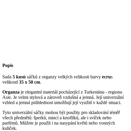
Popis
Sada
5 kusù
sáčků z organzy velkých velikosti barvy
ecru
s
velikostí
35 x 50 cm
.
Organza
je elegantní materiál pocházející z Turkestánu - regionu
Asie. Je velmi stylová a zároveň vzdušná a jemná. Její univerzální
vzhled a jemná průhlednost umožňují její využití v každé situaci.
Tyto univerzální sáčky mohou být použity pro skladování téměř
všech předmětů: šperků, mincí a knoflíků, ale i svíček nebo
parfémů. Můžete je použít i na nasypání květů nebo vonných
kuliček.