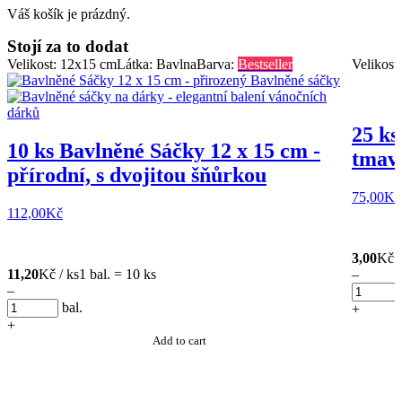
Váš košík je prázdný.
Stojí za to dodat
Velikost: 12x15 cm
Látka: Bavlna
Barva:
Bestseller
Velikost
25 ks
10 ks Bavlněné Sáčky 12 x 15 cm -
tmavě
přírodní, s dvojitou šňůrkou
75,00
Kč
112,00
Kč
3,00
Kč /
11,20
Kč / ks
1 bal. = 10 ks
–
–
bal.
+
+
Add to cart