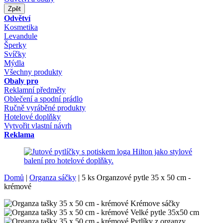
Zpět
Odvětví
Kosmetika
Levandule
Šperky
Svíčky
Mýdla
Všechny produkty
Obaly pro
Reklamní předměty
Oblečení a spodní prádlo
Ručně vyráběné produkty
Hotelové doplňky
Vytvořit vlastní návrh
Reklama
Domů
|
Organza sáčky
|
5 ks Organzové pytle 35 x 50 cm -
krémové