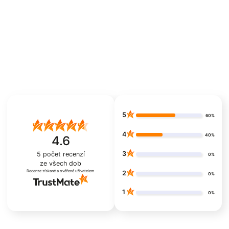
5
60%
4
40%
4.6
3
5
počet recenzí
0%
ze všech dob
Recenze získané a ověřené uživatelem
2
0%
1
0%