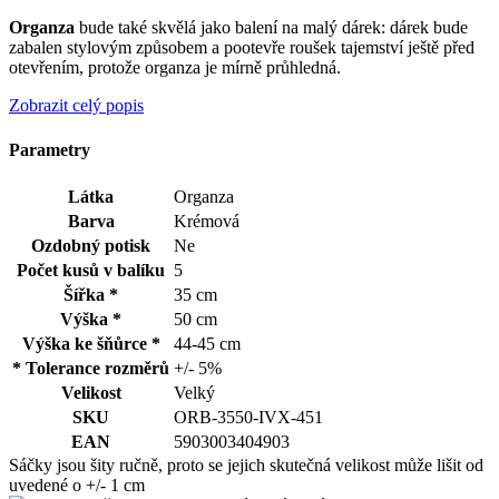
Organza
bude také skvělá jako balení na malý dárek: dárek bude
zabalen stylovým způsobem a pootevře roušek tajemství ještě před
otevřením, protože organza je mírně průhledná.
Zobrazit celý popis
Parametry
Látka
Organza
Barva
Krémová
Ozdobný potisk
Ne
Počet kusů v balíku
5
Šířka *
35 cm
Výška *
50 cm
Výška ke šňůrce *
44-45 cm
* Tolerance rozměrů
+/- 5%
Velikost
Velký
SKU
ORB-3550-IVX-451
EAN
5903003404903
Sáčky jsou šity ručně, proto se jejich skutečná velikost může lišit od
uvedené o +/- 1 cm