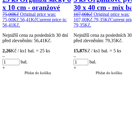
x 10 cm - oranžové
30 x 40 cm - mix ba
75,00
Kč
Original price was:
107,00
Kč
Original price was:
75,00Kč.
56,41
Kč
Current price is:
107,00Kč.
79,35
Kč
Current price
56,41Kč.
79,35Kč.
Nejnižší cena za posledních 30 dní
Nejnižší cena za posledních 30 
před zlevněním:
56,41
Kč
.
před zlevněním:
79,35
Kč
.
2,26
Kč / ks
1 bal. = 25 ks
15,87
Kč / ks
1 bal. = 5 ks
–
–
bal.
bal.
+
+
Přidat do košíku
Přidat do košíku