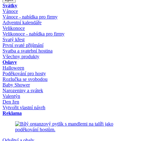
Svátky
Vánoce
Vánoce - nabídka pro firmy
Adventní kalendáře
Velikonoce
Velikonoce - nabídka pro firmy
Svatý křest
První svaté přijímání
Svatba a svatební hostina
Všechny produkty
Oslavy
Halloween
Poděkování pro hosty
Rozlučka se svobodou
Baby Shower
Narozeniny a svátek
Valentýn
Den žen
Vytvořit vlastní návrh
Reklama
Odvětví a obaly