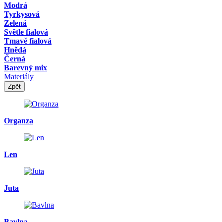
Modrá
Tyrkysová
Zelená
Světle fialová
Tmavě fialová
Hnědá
Černá
Barevný mix
Materiály
Zpět
Organza
Len
Juta
Bavlna