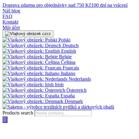
Doprava zdarma pro objednávky nad 750 Kč
100 dní na vrácení
Náš blog
FAQ
Kontakt
Můj účet
cz
Polski
Deutsch
English
Belgie
Čeština
Français
Italiano
Nederlands
Irish
Österreich
España
Denmark
Products search