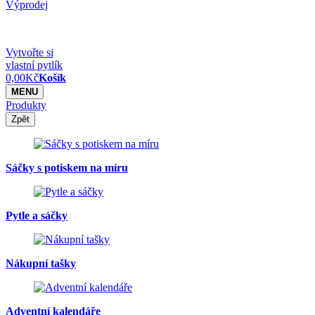
Výprodej
Vytvořte si
vlastní pytlík
0,00
Kč
Košík
MENU
Produkty
Zpět
Sáčky s potiskem na míru
Pytle a sáčky
Nákupní tašky
Adventní kalendáře