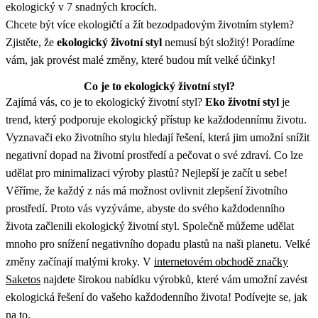
ekologický v 7 snadných krocích.
Chcete být více ekologičtí a žít bezodpadovým životním stylem?
Zjistěte, že
ekologický životní styl
nemusí být složitý! Poradíme
vám, jak provést malé změny, které budou mít velké účinky!
Co je to
ekologický životní styl
?
Zajímá vás, co je to ekologický životní styl?
Eko životní styl
je
trend, který podporuje ekologický přístup ke každodennímu životu.
Vyznavači eko životního stylu hledají řešení, která jim umožní snížit
negativní dopad na životní prostředí a pečovat o své zdraví. Co lze
udělat pro minimalizaci výroby plastů? Nejlepší je začít u sebe!
Věříme, že každý z nás má možnost ovlivnit zlepšení životního
prostředí. Proto vás vyzýváme, abyste do svého každodenního
života začlenili ekologický životní styl. Společně můžeme udělat
mnoho pro snížení negativního dopadu plastů na naši planetu. Velké
změny začínají malými kroky. V
internetovém obchodě značky
Saketos
najdete širokou nabídku výrobků, které vám umožní zavést
ekologická řešení do vašeho každodenního života! Podívejte se, jak
na to.