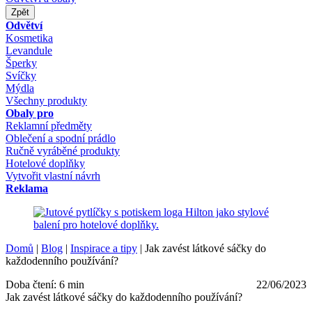
Zpět
Odvětví
Kosmetika
Levandule
Šperky
Svíčky
Mýdla
Všechny produkty
Obaly pro
Reklamní předměty
Oblečení a spodní prádlo
Ručně vyráběné produkty
Hotelové doplňky
Vytvořit vlastní návrh
Reklama
Domů
|
Blog
|
Inspirace a tipy
|
Jak zavést látkové sáčky do
každodenního používání?
Doba čtení: 6 min
22/06/2023
Jak zavést látkové sáčky do každodenního používání?