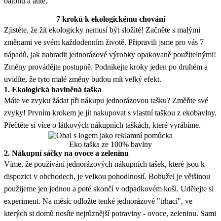
batohu a autě.
7 kroků k ekologickému chování
Zjistěte, že žít ekologicky nemusí být složité! Začněte s malými
změnami ve svém každodenním životě. Připravili jsme pro vás 7
nápadů, jak nahradit jednorázové výrobky opakovaně použitelnými!
Změny provádějte postupně. Podnikejte kroky jeden po druhém a
uvidíte, že tyto malé změny budou mít velký efekt.
1. Ekologická bavlněná taška
Máte ve zvyku žádat při nákupu jednorázovou tašku? Změňte své
zvyky! Prvním krokem je jít nakupovat s vlastní taškou z ekobavlny.
Přečtěte si více o látkových nákupních taškách, které vyrábíme.
Eko taška ze 100% bavlny
2. Nákupní sáčky na ovoce a zeleninu
Víme, že používání jednorázových nákupních tašek, které jsou k
dispozici v obchodech, je velkou pohodlností. Bohužel je většinou
použijeme jen jednou a poté skončí v odpadkovém koši. Udělejte si
experiment. Na měsíc odložte tenké jednorázové "trhací", ve
kterých si domů nosíte nejrůznější potraviny - ovoce, zeleninu. Sami