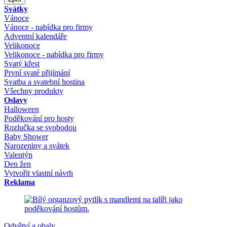
Svátky
Vánoce
Vánoce - nabídka pro firmy
Adventní kalendáře
Velikonoce
Velikonoce - nabídka pro firmy
Svatý křest
První svaté přijímání
Svatba a svatební hostina
Všechny produkty
Oslavy
Halloween
Poděkování pro hosty
Rozlučka se svobodou
Baby Shower
Narozeniny a svátek
Valentýn
Den žen
Vytvořit vlastní návrh
Reklama
Odvětví a obaly