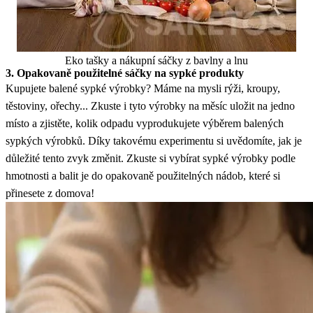
Eko tašky a nákupní sáčky z bavlny a lnu
3. Opakovaně použitelné sáčky na sypké produkty
Kupujete balené sypké výrobky? Máme na mysli rýži, kroupy,
těstoviny, ořechy... Zkuste i tyto výrobky na měsíc uložit na jedno
místo a zjistěte, kolik odpadu vyprodukujete výběrem balených
sypkých výrobků. Díky takovému experimentu si uvědomíte, jak je
důležité tento zvyk změnit. Zkuste si vybírat sypké výrobky podle
hmotnosti a balit je do opakovaně použitelných nádob, které si
přinesete z domova!