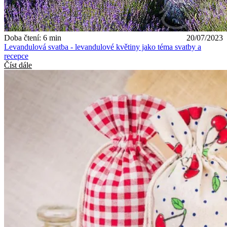
Doba čtení: 6 min
20/07/2023
Levandulová svatba - levandulové květiny jako téma svatby a
recepce
Číst dále