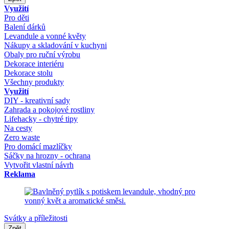
Využití
Pro děti
Balení dárků
Levandule a vonné květy
Nákupy a skladování v kuchyni
Obaly pro ruční výrobu
Dekorace interiéru
Dekorace stolu
Všechny produkty
Využití
DIY - kreativní sady
Zahrada a pokojové rostliny
Lifehacky - chytré tipy
Na cesty
Zero waste
Pro domácí mazlíčky
Sáčky na hrozny - ochrana
Vytvořit vlastní návrh
Reklama
Svátky a příležitosti
Zpět