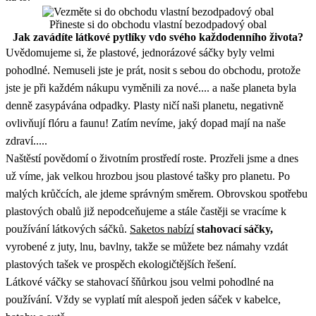
Přineste si do obchodu vlastní bezodpadový obal
Jak zavádíte látkové pytlíky vdo svého každodenního života?
Uvědomujeme si, že plastové, jednorázové sáčky byly velmi
pohodlné. Nemuseli jste je prát, nosit s sebou do obchodu, protože
jste je při každém nákupu vyměnili za nové.... a naše planeta byla
denně zasypávána odpadky. Plasty ničí naši planetu, negativně
ovlivňují flóru a faunu! Zatím nevíme, jaký dopad mají na naše
zdraví.....
Naštěstí povědomí o životním prostředí roste. Prozřeli jsme a dnes
už víme, jak velkou hrozbou jsou plastové tašky pro planetu. Po
malých krůčcích, ale jdeme správným směrem. Obrovskou spotřebu
plastových obalů již nepodceňujeme a stále častěji se vracíme k
používání látkových sáčků.
Saketos nabízí
stahovací sáčky,
vyrobené z juty, lnu, bavlny, takže se můžete bez námahy vzdát
plastových tašek ve prospěch ekologičtějších řešení.
Látkové váčky se stahovací šňůrkou jsou velmi pohodlné na
používání. Vždy se vyplatí mít alespoň jeden sáček v kabelce,