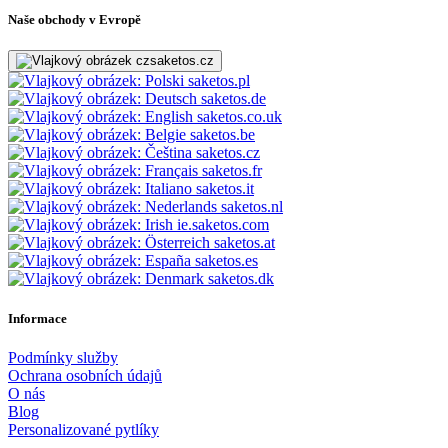
Naše obchody v Evropě
saketos.cz
saketos.pl
saketos.de
saketos.co.uk
saketos.be
saketos.cz
saketos.fr
saketos.it
saketos.nl
ie.saketos.com
saketos.at
saketos.es
saketos.dk
Informace
Podmínky služby
Ochrana osobních údajů
O nás
Blog
Personalizované pytlíky