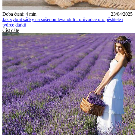
Doba čtení: 4 min
23/04/2025
Jak vybrat sáčky na sušenou levanduli - průvodce pro pěstitele i
tvůrce dárků
Číst dále