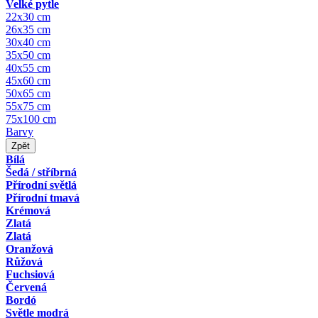
Velké pytle
22x30 cm
26x35 cm
30x40 cm
35x50 cm
40x55 cm
45x60 cm
50x65 cm
55x75 cm
75x100 cm
Barvy
Zpět
Bílá
Šedá / stříbrná
Přírodní světlá
Přírodní tmavá
Krémová
Zlatá
Zlatá
Oranžová
Růžová
Fuchsiová
Červená
Bordó
Světle modrá