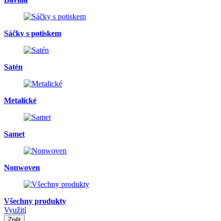
Sáčky s potiskem
Satén
Metalické
Samet
Nonwoven
Všechny produkty
Využití
Zpět