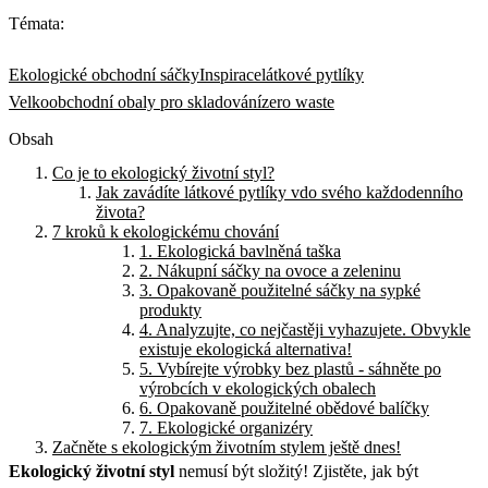
Témata:
Ekologické obchodní sáčky
Inspirace
látkové pytlíky
Velkoobchodní obaly pro skladování
zero waste
Obsah
Co je to ekologický životní styl?
Jak zavádíte látkové pytlíky vdo svého každodenního
života?
7 kroků k ekologickému chování
1. Ekologická bavlněná taška
2. Nákupní sáčky na ovoce a zeleninu
3. Opakovaně použitelné sáčky na sypké
produkty
4. Analyzujte, co nejčastěji vyhazujete. Obvykle
existuje ekologická alternativa!
5. Vybírejte výrobky bez plastů - sáhněte po
výrobcích v ekologických obalech
6. Opakovaně použitelné obědové balíčky
7. Ekologické organizéry
Začněte s ekologickým životním stylem ještě dnes!
Ekologický životní styl
nemusí být složitý! Zjistěte, jak být