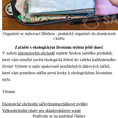
Organizér se stahovací šňůrkou - praktický organizér do domácnosti
i kufru
Začněte s ekologickým životním stylem ještě dnes!
V našem
internetovém obchodě
najdete širokou nabídku produktů,
které vám umožní zavést ekologická řešení do vašeho každodenního
života! Vyberte si sadu opakovaně použitelných látkových sáčků,
které vám pomohou udělat první kroky k ekologickému životnímu
stylu.
Témata:
Ekologické obchodní sáčky
Inspirace
látkové pytlíky
Velkoobchodní obaly pro skladování
zero waste
Podívejte se na podobné články