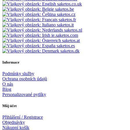
saketos.co.uk
saketos.be
saketos.cz
saketos.fr
saketos.it
saketos.nl
ie.saketos.com
saketos.at
saketos.es
saketos.dk
Informace
Podmínky služby
Ochrana osobních údajů
O nás
Blog
Personalizované pytlíky
Můj účet
Přihlášení / Registrace
Objednávky
Nákupní košík