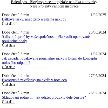
Balení pro...
Blog
Inspirace a tipy
Naše nabídka a novinky
Naše Projekty
Vánoční inspirace
Doba čtení: 3 min
11/02/2025
Látkové tašky, aneb zero waste na nákupy
Číst dále
Doba čtení: 4 min
20/08/2024
5 důvodů, proč by vaše společnost měla zvolit opakovaně
použitelné obaly
Číst dále
Doba čtení: 5 min
11/07/2024
Jak zapadají opakovaně použitelné sáčky s logem do konceptu
nulového odpadu?
Číst dále
Doba čtení: 4 min
27/05/2024
Ekologické zavěšenky na dveře v hotelech
Číst dále
Doba čtení: 7 min
26/02/2024
Skladování potravin - jak udržet produkty déle čerstvé?
Číst dále