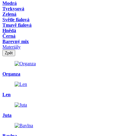
Modrá
Tyrkysová
Zelená
Světle fialová
Tmavě fialová
Hnědá
Černá
Barevný mix
Materiály
Zpět
Organza
Len
Juta
Bavlna