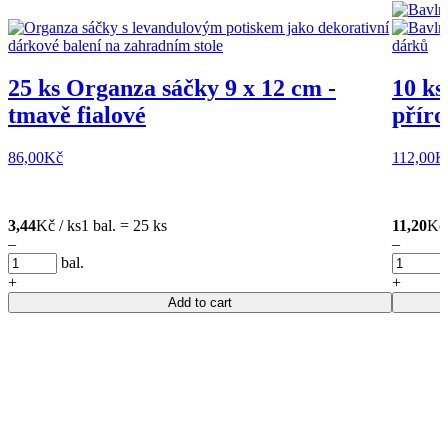
25 ks Organza sáčky 9 x 12 cm -
10 ks
tmavě fialové
příro
86,00
Kč
112,00
K
3,44
Kč / ks
1 bal. = 25 ks
11,20
Kč 
–
–
bal.
+
+
Add to cart