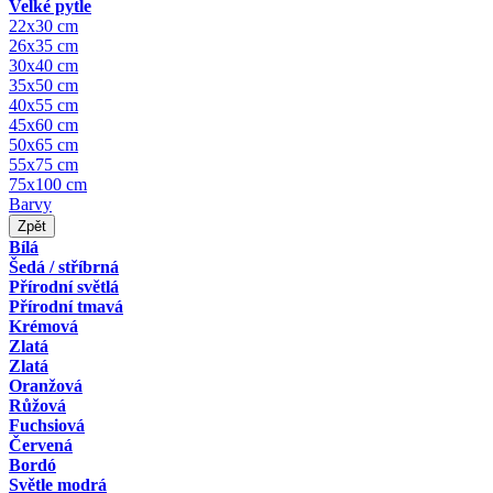
Velké pytle
22x30 cm
26x35 cm
30x40 cm
35x50 cm
40x55 cm
45x60 cm
50x65 cm
55x75 cm
75x100 cm
Barvy
Zpět
Bílá
Šedá / stříbrná
Přírodní světlá
Přírodní tmavá
Krémová
Zlatá
Zlatá
Oranžová
Růžová
Fuchsiová
Červená
Bordó
Světle modrá