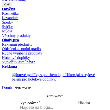
Zpět
Odvětví
Kosmetika
Levandule
Šperky
Svíčky
Mýdla
Všechny produkty
Obaly pro
Reklamní předměty
Oblečení a spodní prádlo
Ručně vyráběné produkty
Hotelové doplňky
Vytvořit vlastní návrh
Reklama
Domů
|
zero waste
zero waste
Vyhledávání
Hledat