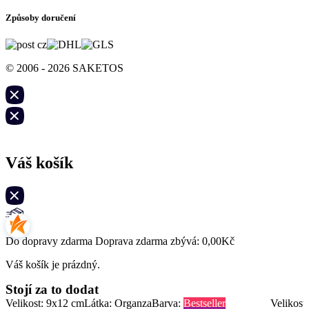
Způsoby doručení
© 2006 - 2026 SAKETOS
Váš košík
Do dopravy zdarma Doprava zdarma zbývá:
0,00
Kč
Váš košík je prázdný.
Stojí za to dodat
Velikost: 9x12 cm
Látka: Organza
Barva:
Bestseller
Velikost