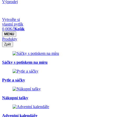
Výprodej
Vytvořte si
vlastní pytlík
0,00
Kč
Košík
MENU
Produkty
Zpět
Sáčky s potiskem na míru
Pytle a sáčky
Nákupní tašky
Adventní kalendáře