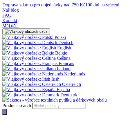
Doprava zdarma pro objednávky nad 750 Kč
100 dní na vrácení
Náš blog
FAQ
Kontakt
Můj účet
cz
Polski
Deutsch
English
Belgie
Čeština
Français
Italiano
Nederlands
Irish
Österreich
España
Denmark
Products search