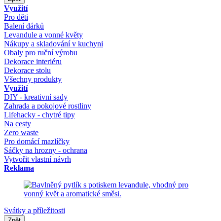
Využití
Pro děti
Balení dárků
Levandule a vonné květy
Nákupy a skladování v kuchyni
Obaly pro ruční výrobu
Dekorace interiéru
Dekorace stolu
Všechny produkty
Využití
DIY - kreativní sady
Zahrada a pokojové rostliny
Lifehacky - chytré tipy
Na cesty
Zero waste
Pro domácí mazlíčky
Sáčky na hrozny - ochrana
Vytvořit vlastní návrh
Reklama
Svátky a příležitosti
Zpět