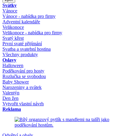
Svátky
Vánoce
Vánoce - nabídka pro firmy
Adventní kalendáře
Velikonoce
Velikonoce - nabídka pro firmy
Svatý křest
První svaté přijímání
Svatba a svatební hostina
Všechny produkty
Oslavy
Halloween
Poděkování pro hosty
Rozlučka se svobodou
Baby Shower
Narozeniny a svátek
Valentýn
Den žen
Vytvořit vlastní návrh
Reklama
Odvětví a obaly