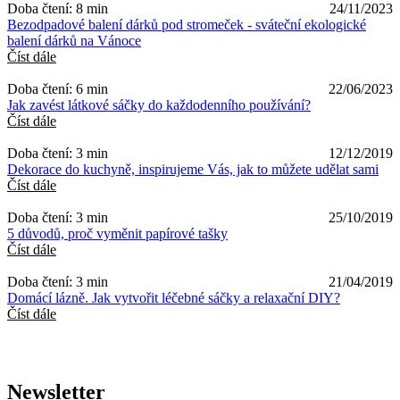
Doba čtení: 8 min
24/11/2023
Bezodpadové balení dárků pod stromeček - sváteční ekologické
balení dárků na Vánoce
Číst dále
Doba čtení: 6 min
22/06/2023
Jak zavést látkové sáčky do každodenního používání?
Číst dále
Doba čtení: 3 min
12/12/2019
Dekorace do kuchyně, inspirujeme Vás, jak to můžete udělat sami
Číst dále
Doba čtení: 3 min
25/10/2019
5 důvodů, proč vyměnit papírové tašky
Číst dále
Doba čtení: 3 min
21/04/2019
Domácí lázně. Jak vytvořit léčebné sáčky a relaxační DIY?
Číst dále
Newsletter