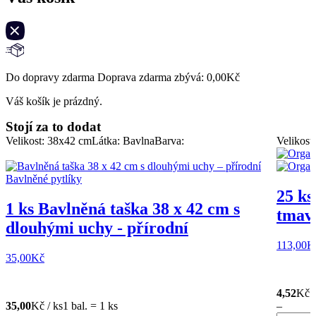
Do dopravy zdarma Doprava zdarma zbývá:
0,00
Kč
Váš košík je prázdný.
Stojí za to dodat
Velikost: 38x42 cm
Látka: Bavlna
Barva:
Velikost
25 ks
1 ks Bavlněná taška 38 x 42 cm s
tmavě
dlouhými uchy - přírodní
113,00
K
35,00
Kč
4,52
Kč /
35,00
Kč / ks
1 bal. = 1 ks
–