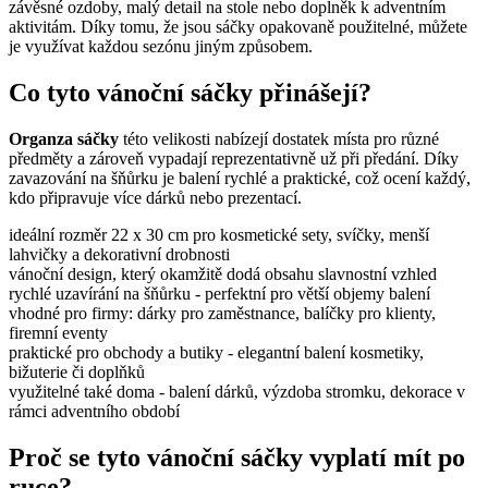
závěsné ozdoby, malý detail na stole nebo doplněk k adventním
aktivitám. Díky tomu, že jsou sáčky opakovaně použitelné, můžete
je využívat každou sezónu jiným způsobem.
Co tyto vánoční sáčky přinášejí?
Organza sáčky
této velikosti nabízejí dostatek místa pro různé
předměty a zároveň vypadají reprezentativně už při předání. Díky
zavazování na šňůrku je balení rychlé a praktické, což ocení každý,
kdo připravuje více dárků nebo prezentací.
ideální rozměr 22 x 30 cm pro kosmetické sety, svíčky, menší
lahvičky a dekorativní drobnosti
vánoční design, který okamžitě dodá obsahu slavnostní vzhled
rychlé uzavírání na šňůrku - perfektní pro větší objemy balení
vhodné pro firmy: dárky pro zaměstnance, balíčky pro klienty,
firemní eventy
praktické pro obchody a butiky - elegantní balení kosmetiky,
bižuterie či doplňků
využitelné také doma - balení dárků, výzdoba stromku, dekorace v
rámci adventního období
Proč se tyto vánoční sáčky vyplatí mít po
ruce?