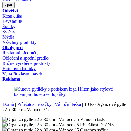
Zpět
Odvětví
Kosmetika
Levandule
Šperky
Svíčky
Mýdla
Všechny produkty
Obaly pro
Reklamní předměty
Oblečení a spodní prádlo
Ručně vyráběné produkty
Hotelové doplňky
Vytvořit vlastní návrh
Reklama
Domů
|
Příležitostné sáčky
|
Vánoční taška
|
10 ks Organzové pytle
22 x 30 cm - Vánoční / 5