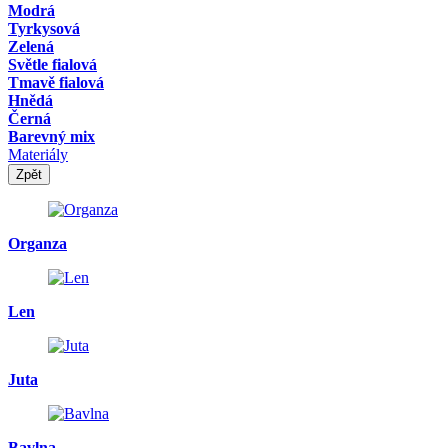
Modrá
Tyrkysová
Zelená
Světle fialová
Tmavě fialová
Hnědá
Černá
Barevný mix
Materiály
Zpět
Organza
Len
Juta
Bavlna