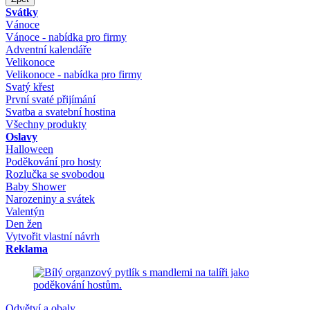
Svátky
Vánoce
Vánoce - nabídka pro firmy
Adventní kalendáře
Velikonoce
Velikonoce - nabídka pro firmy
Svatý křest
První svaté přijímání
Svatba a svatební hostina
Všechny produkty
Oslavy
Halloween
Poděkování pro hosty
Rozlučka se svobodou
Baby Shower
Narozeniny a svátek
Valentýn
Den žen
Vytvořit vlastní návrh
Reklama
Odvětví a obaly