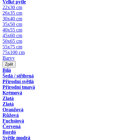
Velké pytle
22x30 cm
26x35 cm
30x40 cm
35x50 cm
40x55 cm
45x60 cm
50x65 cm
55x75 cm
75x100 cm
Barvy
Zpět
Bílá
Šedá / stříbrná
Přírodní světlá
Přírodní tmavá
Krémová
Zlatá
Zlatá
Oranžová
Růžová
Fuchsiová
Červená
Bordó
Světle modrá