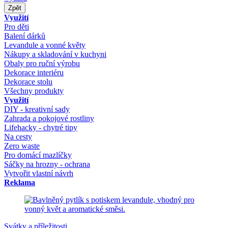
Zpět
Využití
Pro děti
Balení dárků
Levandule a vonné květy
Nákupy a skladování v kuchyni
Obaly pro ruční výrobu
Dekorace interiéru
Dekorace stolu
Všechny produkty
Využití
DIY - kreativní sady
Zahrada a pokojové rostliny
Lifehacky - chytré tipy
Na cesty
Zero waste
Pro domácí mazlíčky
Sáčky na hrozny - ochrana
Vytvořit vlastní návrh
Reklama
Svátky a příležitosti