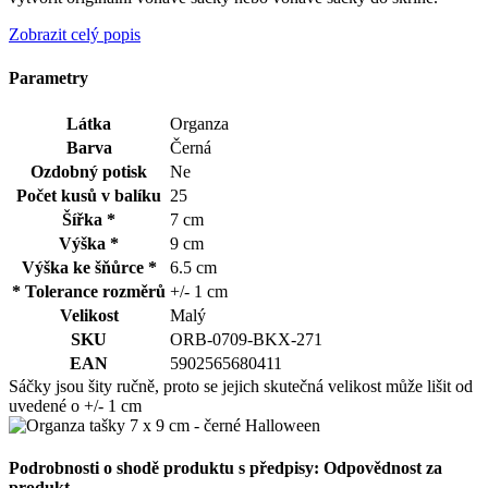
Zobrazit celý popis
Parametry
Látka
Organza
Barva
Černá
Ozdobný potisk
Ne
Počet kusů v balíku
25
Šířka *
7 cm
Výška *
9 cm
Výška ke šňůrce *
6.5 cm
* Tolerance rozměrů
+/- 1 cm
Velikost
Malý
SKU
ORB-0709-BKX-271
EAN
5902565680411
Sáčky jsou šity ručně, proto se jejich skutečná velikost může lišit od
uvedené o +/- 1 cm
Podrobnosti o shodě produktu s předpisy: Odpovědnost za
produkt