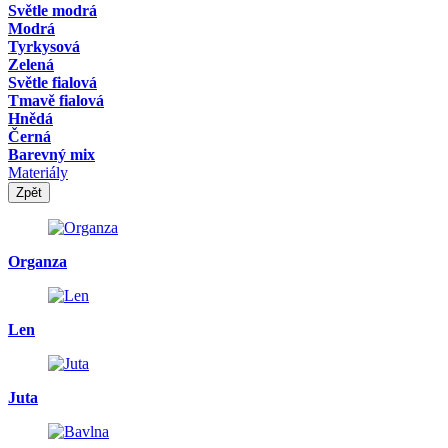
Světle modrá
Modrá
Tyrkysová
Zelená
Světle fialová
Tmavě fialová
Hnědá
Černá
Barevný mix
Materiály
Zpět
Organza
Len
Juta