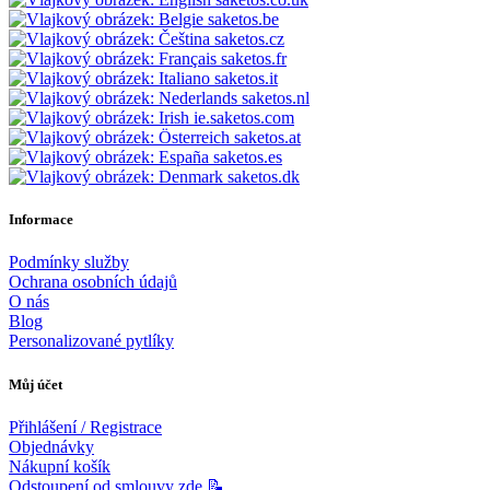
saketos.be
saketos.cz
saketos.fr
saketos.it
saketos.nl
ie.saketos.com
saketos.at
saketos.es
saketos.dk
Informace
Podmínky služby
Ochrana osobních údajů
O nás
Blog
Personalizované pytlíky
Můj účet
Přihlášení / Registrace
Objednávky
Nákupní košík
Odstoupení od smlouvy zde 📝