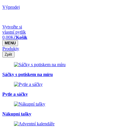
Výprodej
Vytvořte si
vlastní pytlík
0,00
Kč
Košík
MENU
Produkty
Zpět
Sáčky s potiskem na míru
Pytle a sáčky
Nákupní tašky