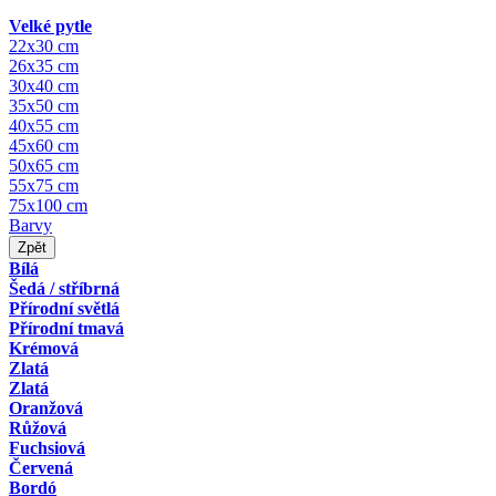
Velké pytle
22x30 cm
26x35 cm
30x40 cm
35x50 cm
40x55 cm
45x60 cm
50x65 cm
55x75 cm
75x100 cm
Barvy
Zpět
Bílá
Šedá / stříbrná
Přírodní světlá
Přírodní tmavá
Krémová
Zlatá
Zlatá
Oranžová
Růžová
Fuchsiová
Červená
Bordó