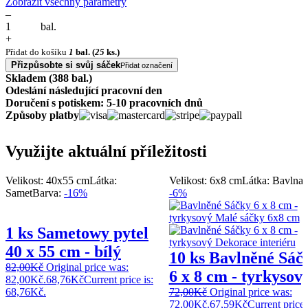
Zobrazit všechny parametry
–
bal.
+
Přidat do košíku
1
bal.
(
25
ks.)
Přizpůsobte si svůj sáček
Přidat označení
Skladem (388 bal.)
Odeslání následující pracovní den
Doručení s potiskem: 5-10 pracovních dnů
Způsoby platby
Využijte aktuální příležitosti
Velikost: 40x55 cm
Látka:
Velikost: 6x8 cm
Látka: Bavlna
B
Samet
Barva:
-16%
-6%
1 ks Sametowy pytel
40 x 55 cm - bílý
10 ks Bavlněné Sáč
82,00
Kč
Original price was:
6 x 8 cm - tyrkysov
82,00Kč.
68,76
Kč
Current price is:
68,76Kč.
72,00
Kč
Original price was:
72,00Kč.
67,59
Kč
Current price 