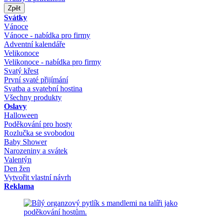
Zpět
Svátky
Vánoce
Vánoce - nabídka pro firmy
Adventní kalendáře
Velikonoce
Velikonoce - nabídka pro firmy
Svatý křest
První svaté přijímání
Svatba a svatební hostina
Všechny produkty
Oslavy
Halloween
Poděkování pro hosty
Rozlučka se svobodou
Baby Shower
Narozeniny a svátek
Valentýn
Den žen
Vytvořit vlastní návrh
Reklama