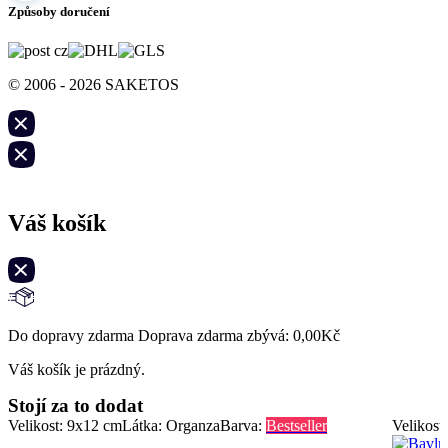
Způsoby doručení
© 2006 - 2026 SAKETOS
Váš košík
Do dopravy zdarma Doprava zdarma zbývá:
0,00
Kč
Váš košík je prázdný.
Stojí za to dodat
Velikost: 9x12 cm
Látka: Organza
Barva:
Bestseller
Velikost