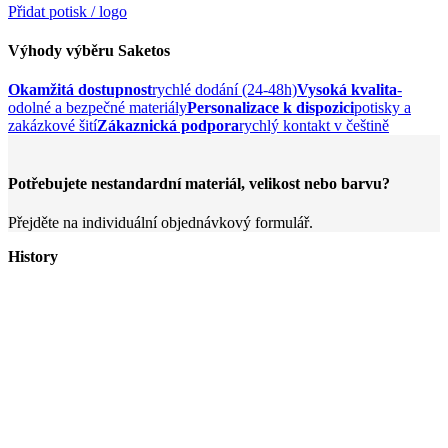
Přidat potisk / logo
Výhody výběru Saketos
Okamžitá dostupnost
rychlé dodání (24-48h)
Vysoká kvalita
-
odolné a bezpečné materiály
Personalizace k dispozici
potisky a
zakázkové šití
Zákaznická podpora
rychlý kontakt v češtině
Potřebujete nestandardní materiál, velikost nebo barvu?
Přejděte na individuální objednávkový formulář.
History