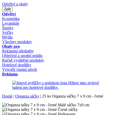
Odvětví a obaly
Zpět
Odvětví
Kosmetika
Levandule
Šperky
Svíčky
Mýdla
Všechny produkty
Obaly pro
Reklamní předměty
Oblečení a spodní prádlo
Ručně vyráběné produkty
Hotelové doplňky
Vytvořit vlastní návrh
Reklama
Domů
|
Organza sáčky
|
25 ks Organza sáčky 7 x 9 cm - černé