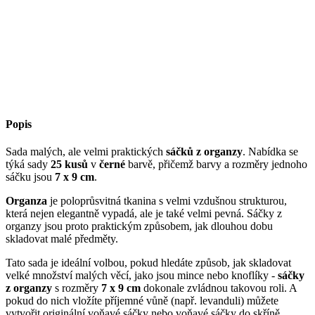
Popis
Sada malých, ale velmi praktických
sáčků z organzy
. Nabídka se
týká sady
25 kusů
v
černé
barvě, přičemž barvy a rozměry jednoho
sáčku jsou
7 x 9 cm
.
Organza
je poloprůsvitná tkanina s velmi vzdušnou strukturou,
která nejen elegantně vypadá, ale je také velmi pevná. Sáčky z
organzy jsou proto praktickým způsobem, jak dlouhou dobu
skladovat malé předměty.
Tato sada je ideální volbou, pokud hledáte způsob, jak skladovat
velké množství malých věcí, jako jsou mince nebo knoflíky -
sáčky
z organzy
s rozměry
7 x 9 cm
dokonale zvládnou takovou roli. A
pokud do nich vložíte příjemné vůně (např. levanduli) můžete
vytvořit originální voňavé sáčky nebo voňavé sáčky do skříně.