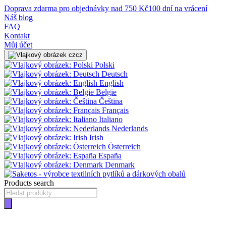
Doprava zdarma pro objednávky nad 750 Kč
100 dní na vrácení
Náš blog
FAQ
Kontakt
Můj účet
cz
Polski
Deutsch
English
Belgie
Čeština
Français
Italiano
Nederlands
Irish
Österreich
España
Denmark
Products search