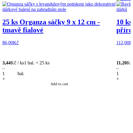
25 ks Organza sáčky 9 x 12 cm -
10 ks
tmavě fialové
příro
86,00
Kč
112,00
K
3,44
Kč / ks
1 bal. = 25 ks
11,20
Kč 
–
–
bal.
+
+
Add to cart