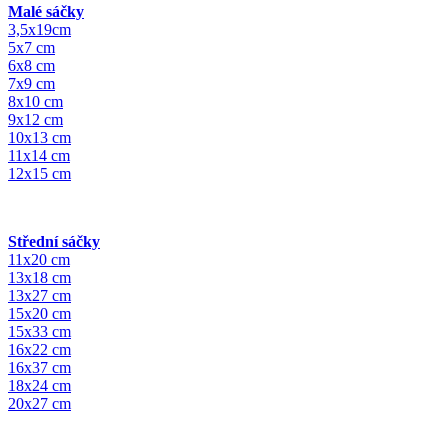
Malé sáčky
3,5x19cm
5x7 cm
6x8 cm
7x9 cm
8x10 cm
9x12 cm
10x13 cm
11x14 cm
12x15 cm
Střední sáčky
11x20 cm
13x18 cm
13x27 cm
15x20 cm
15x33 cm
16x22 cm
16x37 cm
18x24 cm
20x27 cm