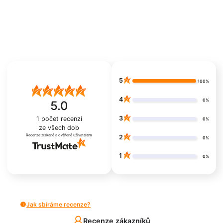
5
100%
4
0%
5.0
3
1
počet recenzí
0%
ze všech dob
Recenze získané a ověřené uživatelem
2
0%
1
0%
Jak sbíráme recenze?
Recenze zákazníků