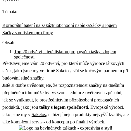
Témata:
Korporátní balení na zakázku
obchodní nabídka
Sáčky s logem
Sáčky s potiskem pro firmy
Obsah
Top 20 odvětví, která tisknou propagační tašky s logem
společnosti
Představujeme vám 20 odvětví, pro která může výrobce látkových
tašek, jako jsme my ve firmě Saketos, stát se klíčovým partnerem při
budování silné značky.
Jistě si dobře uvědomujete, že rozpoznatelnost značky na dnešním
přeplněném trhu může být výzvou. Jedním z ověřených způsobů,
jak se vyniknout, je prostřednictvím
přizpůsobení propagačních
produktů
, jako jsou
tašky s logem společnosti
. Evropské výrobci,
jako jsme my v
Saketos
, nabízejí nejen produkty nejvyšší kvality, ale
také komplexní servis - od konceptu po finální výrobek.