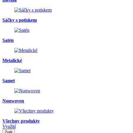
Sáčky s potiskem
Satén
Metalické
Samet
Nonwoven
Všechny produkty
Využití
Zpět