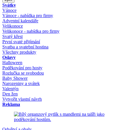
Svátky
Vánoce
Vánoce - nabídka pro firmy
Adventní kalendáře
Velikonoce
Velikonoce - nabídka pro firmy
Svatý křest
První svaté přijímání
Svatba a svatební hostina
Všechny produkty
Oslavy
Halloween
Poděkování pro hosty
Rozlučka se svobodou
Baby Shower
Narozeniny a svátek
Valentýn
Den žen
Vytvořit vlastní návrh
Reklama
Odvětví a obaly