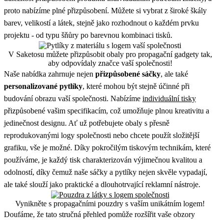
proto nabízíme plné přizpůsobení. Můžete si vybrat z široké škály
barev, velikostí a látek, stejně jako rozhodnout o každém prvku
projektu - od typu šňůry po barevnou kombinaci tisků.
V Saketosu můžete přizpůsobit obaly pro propagační gadgety tak,
aby odpovídaly značce vaší společnosti!
Naše nabídka zahrnuje nejen
přizpůsobené sáčky
, ale také
personalizované pytlíky
, které mohou být stejně účinné při
budování obrazu vaší společnosti. Nabízíme
individuální tisky
přizpůsobené vašim specifikacím, což umožňuje plnou kreativitu a
jedinečnost designu. Ať už potřebujete obaly s přesně
reprodukovanými logy společnosti nebo chcete použít složitější
grafiku, vše je možné. Díky pokročilým tiskovým technikám, které
používáme, je každý tisk charakterizován výjimečnou kvalitou a
odolností, díky čemuž naše sáčky a pytlíky nejen skvěle vypadají,
ale také slouží jako praktické a dlouhotrvající reklamní nástroje.
Vynikněte s propagačními pouzdry s vaším unikátním logem!
Doufáme, že tato stručná přehled pomůže rozšířit vaše obzory