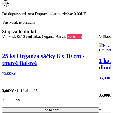
Do dopravy zdarma Doprava zdarma zbývá:
0,00
Kč
Váš košík je prázdný.
Stojí za to dodat
Velikost: 8x10 cm
Látka: Organza
Barva:
Bestseller
Velikost
25 ks Organza sáčky 8 x 10 cm -
1 ks 
tmavě fialové
dlouh
75,00
Kč
35,00
Kč
3,00
Kč / ks
1 bal. = 25 ks
–
35,00
Kč 
–
bal.
+
+
Add to cart