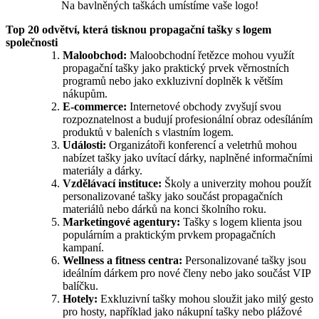
Na bavlněných taškách umístíme vaše logo!
Top 20 odvětví, která tisknou propagační tašky s logem
společnosti
Maloobchod:
Maloobchodní řetězce mohou využít
propagační tašky jako praktický prvek věrnostních
programů nebo jako exkluzivní doplněk k větším
nákupům.
E-commerce:
Internetové obchody zvyšují svou
rozpoznatelnost a budují profesionální obraz odesíláním
produktů v baleních s vlastním logem.
Události:
Organizátoři konferencí a veletrhů mohou
nabízet tašky jako uvítací dárky, naplněné informačními
materiály a dárky.
Vzdělávací instituce:
Školy a univerzity mohou použít
personalizované tašky jako součást propagačních
materiálů nebo dárků na konci školního roku.
Marketingové agentury:
Tašky s logem klienta jsou
populárním a praktickým prvkem propagačních
kampaní.
Wellness a fitness centra:
Personalizované tašky jsou
ideálním dárkem pro nové členy nebo jako součást VIP
balíčku.
Hotely:
Exkluzivní tašky mohou sloužit jako milý gesto
pro hosty, například jako nákupní tašky nebo plážové