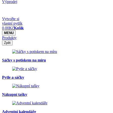
Výprodej
Vytvořte si
vlastní pytlík
0,00
Kč
Košík
MENU
Produkty
Zpět
Sáčky s potiskem na míru
Pytle a sáčky
Nákupní tašky
Adventní kalendáře