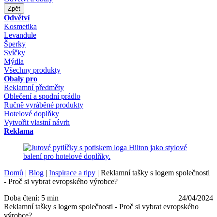
Zpět
Odvětví
Kosmetika
Levandule
Šperky
Svíčky
Mýdla
Všechny produkty
Obaly pro
Reklamní předměty
Oblečení a spodní prádlo
Ručně vyráběné produkty
Hotelové doplňky
Vytvořit vlastní návrh
Reklama
Domů
|
Blog
|
Inspirace a tipy
|
Reklamní tašky s logem společnosti
- Proč si vybrat evropského výrobce?
Doba čtení: 5 min
24/04/2024
Reklamní tašky s logem společnosti - Proč si vybrat evropského
výrobce?