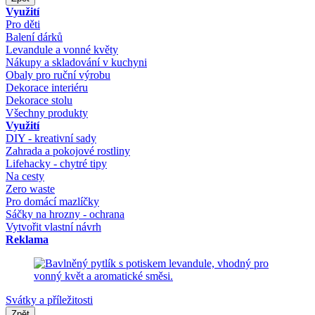
Využití
Pro děti
Balení dárků
Levandule a vonné květy
Nákupy a skladování v kuchyni
Obaly pro ruční výrobu
Dekorace interiéru
Dekorace stolu
Všechny produkty
Využití
DIY - kreativní sady
Zahrada a pokojové rostliny
Lifehacky - chytré tipy
Na cesty
Zero waste
Pro domácí mazlíčky
Sáčky na hrozny - ochrana
Vytvořit vlastní návrh
Reklama
Svátky a příležitosti
Zpět