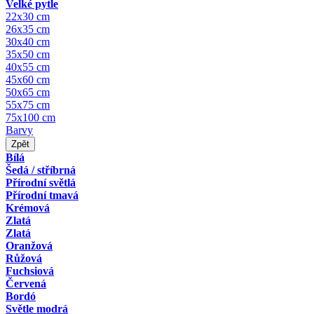
Velké pytle
22x30 cm
26x35 cm
30x40 cm
35x50 cm
40x55 cm
45x60 cm
50x65 cm
55x75 cm
75x100 cm
Barvy
Zpět
Bílá
Šedá / stříbrná
Přírodní světlá
Přírodní tmavá
Krémová
Zlatá
Zlatá
Oranžová
Růžová
Fuchsiová
Červená
Bordó
Světle modrá