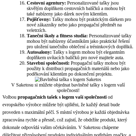
Cestovní agentury:
Personalizované tašky jsou
skvělým doplňkem cestovních balíčků a mohou být
také nabízeny jako dárek novým klientům.
Pojišťovny:
Tašky mohou být praktickým dárkem pro
nové zákazníky nebo jako propagační předmět na
veletrzích.
Taneční školy a fitness studia:
Personalizované tašky
mohou být nabízeny účastníkům jako praktické řešení
pro uložení tanečního oblečení a tréninkových doplňků.
Autosalony:
Tašky s logem mohou být elegantním
doplňkem uvítacích balíčků pro nové majitele auta.
Stavební společnosti:
Propagační tašky mohou být
použity k distribuci propagačních materiálů nebo jako
poděkování klientům po dokončení projektu.
V Saketosu si můžete objednat bavlněné tašky s logem vaší
společnosti!
Volbou
propagačních tašek s logem vaší společnosti
od
evropského výrobce můžete být ujištěni, že každý detail bude
proveden s maximální péčí. S místní výrobou je každá objednávka
zpracována rychle a přesně, což zajistí, že obdržíte produkt, který
dokonale odpovídá vašim očekáváním. V Saketosu chápeme
důležitost přizpůsobení produktu individuálním potřebám značky, a