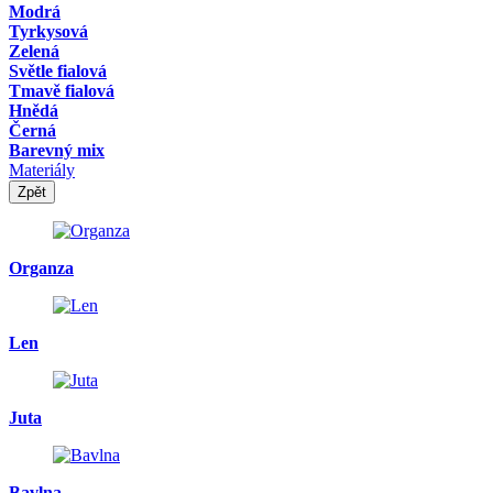
Modrá
Tyrkysová
Zelená
Světle fialová
Tmavě fialová
Hnědá
Černá
Barevný mix
Materiály
Zpět
Organza
Len
Juta
Bavlna