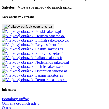
Saketos
- Vložte své nápady do našich sáčků
Naše obchody v Evropě
saketos.cz
saketos.pl
saketos.de
saketos.co.uk
saketos.be
saketos.cz
saketos.fr
saketos.it
saketos.nl
ie.saketos.com
saketos.at
saketos.es
saketos.dk
Informace
Podmínky služby
Ochrana osobních údajů
O nás