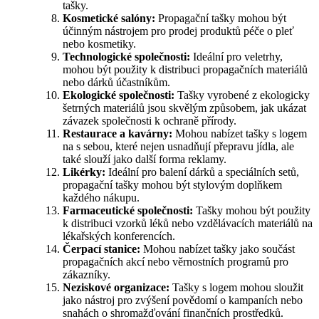
tašky.
Kosmetické salóny:
Propagační tašky mohou být
účinným nástrojem pro prodej produktů péče o pleť
nebo kosmetiky.
Technologické společnosti:
Ideální pro veletrhy,
mohou být použity k distribuci propagačních materiálů
nebo dárků účastníkům.
Ekologické společnosti:
Tašky vyrobené z ekologicky
šetrných materiálů jsou skvělým způsobem, jak ukázat
závazek společnosti k ochraně přírody.
Restaurace a kavárny:
Mohou nabízet tašky s logem
na s sebou, které nejen usnadňují přepravu jídla, ale
také slouží jako další forma reklamy.
Likérky:
Ideální pro balení dárků a speciálních setů,
propagační tašky mohou být stylovým doplňkem
každého nákupu.
Farmaceutické společnosti:
Tašky mohou být použity
k distribuci vzorků léků nebo vzdělávacích materiálů na
lékařských konferencích.
Čerpací stanice:
Mohou nabízet tašky jako součást
propagačních akcí nebo věrnostních programů pro
zákazníky.
Neziskové organizace:
Tašky s logem mohou sloužit
jako nástroj pro zvýšení povědomí o kampaních nebo
snahách o shromažďování finančních prostředků.