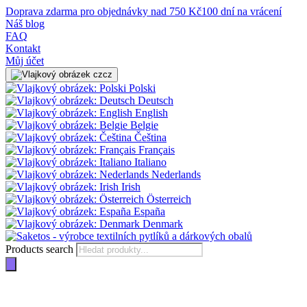
Doprava zdarma pro objednávky nad 750 Kč
100 dní na vrácení
Náš blog
FAQ
Kontakt
Můj účet
cz
Polski
Deutsch
English
Belgie
Čeština
Français
Italiano
Nederlands
Irish
Österreich
España
Denmark
Products search