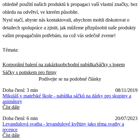
ohledně použití našich produktů k propagaci vaší vlastní značky, bez
ohledu na odvětví, ve kterém působíte.
Nyní stačí, abyste nás kontaktovali, abychom mohli diskutovat o
detailech spolupráce a zjistit, jak můžeme přizpůsobit naše produkty
vašim propagačním potřebám, na což vás srdečně zveme!
Témata:
Korporátní balení na zakázku
obchodní nabídka
Sáčky s logem
Sáčky s potiskem pro firmy
Podívejte se na podobné články
Doba čtení: 3 min
08/11/2019
Mikuláš v mateřské škole - nabídka sáčků na dárky pro skupiny a
animátory
Číst dále
Doba čtení: 6 min
20/07/2023
Levandulová svatba - levandulové květiny jako téma svatby a
recepce
Číst dále