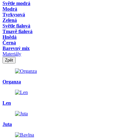
Světle modrá
Modrá
Tyrkysová
Zelená
Světle fialová
Tmavě fialová
Hnědá
Černá
Barevný mix
Materiály
Zpět
Organza
Len
Juta