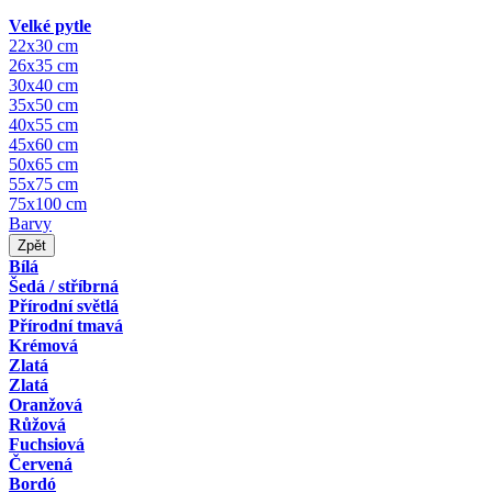
Velké pytle
22x30 cm
26x35 cm
30x40 cm
35x50 cm
40x55 cm
45x60 cm
50x65 cm
55x75 cm
75x100 cm
Barvy
Zpět
Bílá
Šedá / stříbrná
Přírodní světlá
Přírodní tmavá
Krémová
Zlatá
Zlatá
Oranžová
Růžová
Fuchsiová
Červená
Bordó