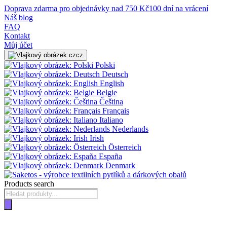
Doprava zdarma pro objednávky nad 750 Kč
100 dní na vrácení
Náš blog
FAQ
Kontakt
Můj účet
cz
Polski
Deutsch
English
Belgie
Čeština
Français
Italiano
Nederlands
Irish
Österreich
España
Denmark
Products search