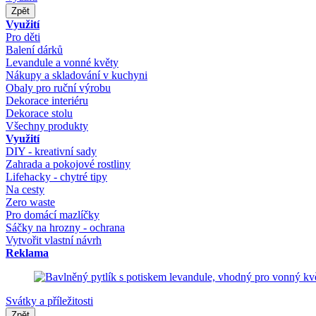
Zpět
Využití
Pro děti
Balení dárků
Levandule a vonné květy
Nákupy a skladování v kuchyni
Obaly pro ruční výrobu
Dekorace interiéru
Dekorace stolu
Všechny produkty
Využití
DIY - kreativní sady
Zahrada a pokojové rostliny
Lifehacky - chytré tipy
Na cesty
Zero waste
Pro domácí mazlíčky
Sáčky na hrozny - ochrana
Vytvořit vlastní návrh
Reklama
Svátky a příležitosti
Zpět