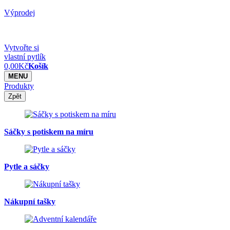
Výprodej
Vytvořte si
vlastní pytlík
0,00
Kč
Košík
MENU
Produkty
Zpět
Sáčky s potiskem na míru
Pytle a sáčky
Nákupní tašky