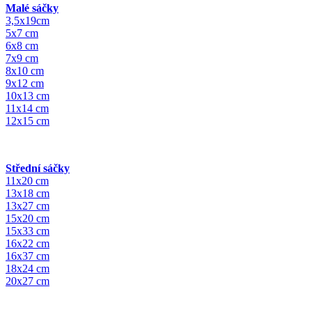
Malé sáčky
3,5x19cm
5x7 cm
6x8 cm
7x9 cm
8x10 cm
9x12 cm
10x13 cm
11x14 cm
12x15 cm
Střední sáčky
11x20 cm
13x18 cm
13x27 cm
15x20 cm
15x33 cm
16x22 cm
16x37 cm
18x24 cm
20x27 cm