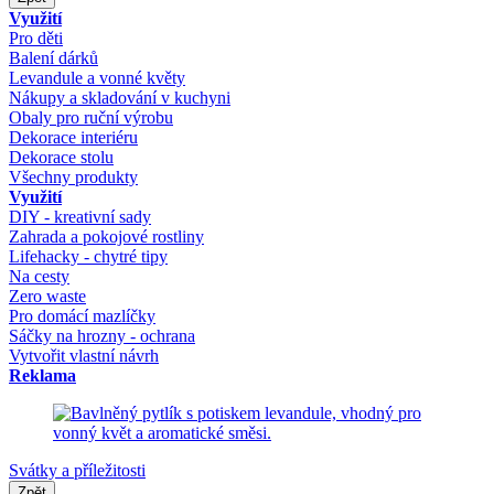
Využití
Pro děti
Balení dárků
Levandule a vonné květy
Nákupy a skladování v kuchyni
Obaly pro ruční výrobu
Dekorace interiéru
Dekorace stolu
Všechny produkty
Využití
DIY - kreativní sady
Zahrada a pokojové rostliny
Lifehacky - chytré tipy
Na cesty
Zero waste
Pro domácí mazlíčky
Sáčky na hrozny - ochrana
Vytvořit vlastní návrh
Reklama
Svátky a příležitosti
Zpět