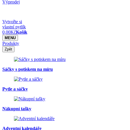
Výprodej
Vytvořte si
vlastní pytlík
0,00
Kč
Košík
MENU
Produkty
Zpět
Sáčky s potiskem na míru
Pytle a sáčky
Nákupní tašky
Adventní kalendáře