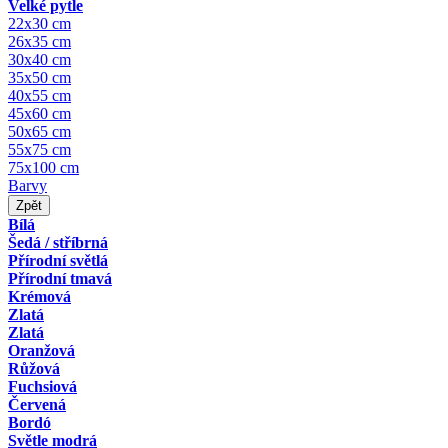
Velké pytle
22x30 cm
26x35 cm
30x40 cm
35x50 cm
40x55 cm
45x60 cm
50x65 cm
55x75 cm
75x100 cm
Barvy
Zpět
Bílá
Šedá / stříbrná
Přírodní světlá
Přírodní tmavá
Krémová
Zlatá
Zlatá
Oranžová
Růžová
Fuchsiová
Červená
Bordó
Světle modrá