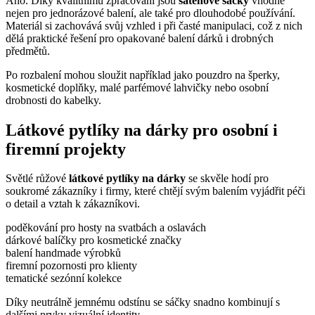
Ano. Díky kvalitnímu zpracování jsou
saténové sáčky
vhodné
nejen pro jednorázové balení, ale také pro dlouhodobé používání.
Materiál si zachovává svůj vzhled i při časté manipulaci, což z nich
dělá praktické řešení pro opakované balení dárků i drobných
předmětů.
Po rozbalení mohou sloužit například jako pouzdro na šperky,
kosmetické doplňky, malé parfémové lahvičky nebo osobní
drobnosti do kabelky.
Látkové pytlíky na dárky pro osobní i
firemní projekty
Světlé růžové
látkové pytlíky na dárky
se skvěle hodí pro
soukromé zákazníky i firmy, které chtějí svým balením vyjádřit péči
o detail a vztah k zákazníkovi.
poděkování pro hosty na svatbách a oslavách
dárkové balíčky pro kosmetické značky
balení handmade výrobků
firemní pozornosti pro klienty
tematické sezónní kolekce
Díky neutrálně jemnému odstínu se sáčky snadno kombinují s
dalšími prvky vizuální identity.