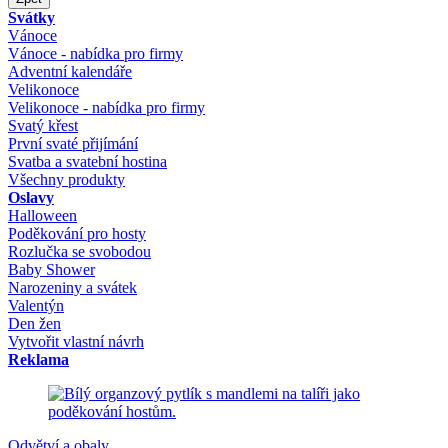
Svátky
Vánoce
Vánoce - nabídka pro firmy
Adventní kalendáře
Velikonoce
Velikonoce - nabídka pro firmy
Svatý křest
První svaté přijímání
Svatba a svatební hostina
Všechny produkty
Oslavy
Halloween
Poděkování pro hosty
Rozlučka se svobodou
Baby Shower
Narozeniny a svátek
Valentýn
Den žen
Vytvořit vlastní návrh
Reklama
Odvětví a obaly