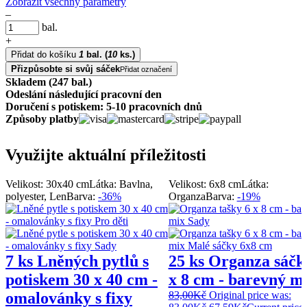
Zobrazit všechny parametry
–
bal.
+
Přidat do košíku
1
bal.
(
10
ks.)
Přizpůsobte si svůj sáček
Přidat označení
Skladem (247 bal.)
Odeslání následující pracovní den
Doručení s potiskem: 5-10 pracovních dnů
Způsoby platby
Využijte aktuální příležitosti
Velikost: 30x40 cm
Látka: Bavlna,
Velikost: 6x8 cm
Látka:
polyester, Len
Barva:
-36%
Organza
Barva:
-19%
7 ks Lněných pytlů s
25 ks Organza sáčk
potiskem 30 x 40 cm -
x 8 cm - barevný m
omalovánky s fixy
83,00
Kč
Original price was: