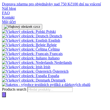
Doprava zdarma pro objednávky nad 750 Kč
100 dní na vrácení
Náš blog
FAQ
Kontakt
Můj účet
cz
Polski
Deutsch
English
Belgie
Čeština
Français
Italiano
Nederlands
Irish
Österreich
España
Denmark
Products search