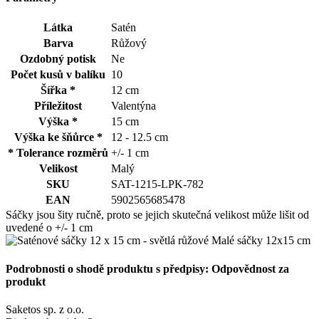
Látka
Satén
Barva
Růžový
Ozdobný potisk
Ne
Počet kusů v balíku
10
Šířka *
12 cm
Příležitost
Valentýna
Výška *
15 cm
Výška ke šňůrce *
12 - 12.5 cm
* Tolerance rozměrů
+/- 1 cm
Velikost
Malý
SKU
SAT-1215-LPK-782
EAN
5902565685478
Sáčky jsou šity ručně, proto se jejich skutečná velikost může lišit od
uvedené o +/- 1 cm
Podrobnosti o shodě produktu s předpisy: Odpovědnost za
produkt
Saketos sp. z o.o.