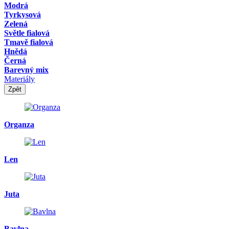
Modrá
Tyrkysová
Zelená
Světle fialová
Tmavě fialová
Hnědá
Černá
Barevný mix
Materiály
Zpět
Organza
Len
Juta
Bavlna