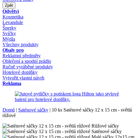
Zpět
Odvětví
Kosmetika
Levandule
Šperky
Svíčky
Mýdla
Všechny produkty
Obaly pro
Reklamní předměty
Oblečení a spodní prádlo
Ručně vyráběné produkty
Hotelové doplňky
Vytvořit vlastní návrh
Reklama
Domů
|
Saténové sáčky
|
10 ks Saténové sáčky 12 x 15 cm - světlá
růžové