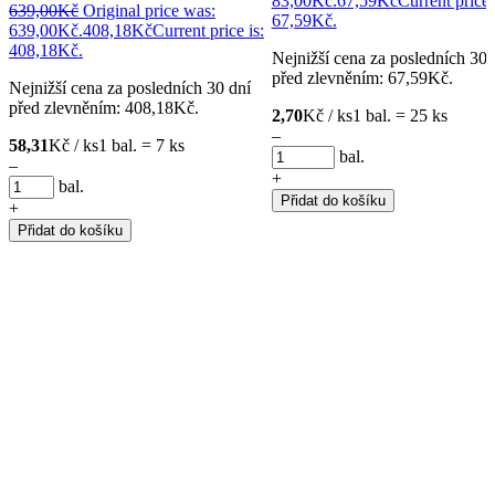
83,00Kč.
67,59
Kč
Current price 
639,00
Kč
Original price was:
67,59Kč.
639,00Kč.
408,18
Kč
Current price is:
408,18Kč.
Nejnižší cena za posledních 30 
před zlevněním:
67,59
Kč
.
Nejnižší cena za posledních 30 dní
před zlevněním:
408,18
Kč
.
2,70
Kč / ks
1 bal. = 25 ks
–
58,31
Kč / ks
1 bal. = 7 ks
bal.
–
+
bal.
Přidat do košíku
+
Přidat do košíku