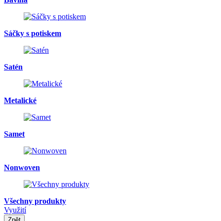
Sáčky s potiskem
Satén
Metalické
Samet
Nonwoven
Všechny produkty
Využití
Zpět