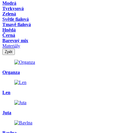
Modrá
Tyrkysová
Zelená
Světle fialová
Tmavě fialová
Hnědá
Černá
Barevný mix
Materiály
Zpět
Organza
Len
Juta
Bavlna