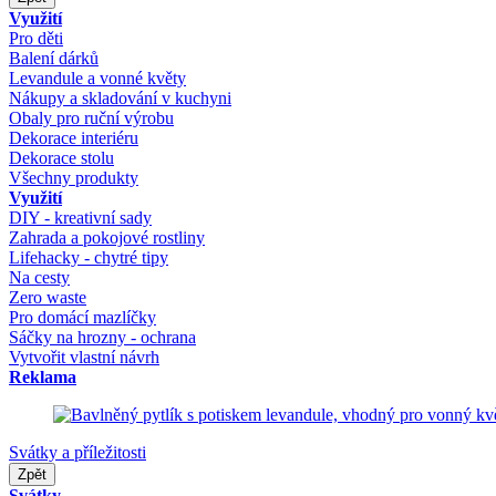
Využití
Pro děti
Balení dárků
Levandule a vonné květy
Nákupy a skladování v kuchyni
Obaly pro ruční výrobu
Dekorace interiéru
Dekorace stolu
Všechny produkty
Využití
DIY - kreativní sady
Zahrada a pokojové rostliny
Lifehacky - chytré tipy
Na cesty
Zero waste
Pro domácí mazlíčky
Sáčky na hrozny - ochrana
Vytvořit vlastní návrh
Reklama
Svátky a příležitosti
Zpět
Svátky