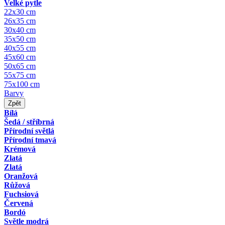
Velké pytle
22x30 cm
26x35 cm
30x40 cm
35x50 cm
40x55 cm
45x60 cm
50x65 cm
55x75 cm
75x100 cm
Barvy
Zpět
Bílá
Šedá / stříbrná
Přírodní světlá
Přírodní tmavá
Krémová
Zlatá
Zlatá
Oranžová
Růžová
Fuchsiová
Červená
Bordó
Světle modrá