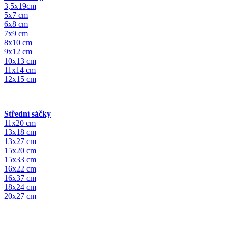
3,5x19cm
5x7 cm
6x8 cm
7x9 cm
8x10 cm
9x12 cm
10x13 cm
11x14 cm
12x15 cm
Střední sáčky
11x20 cm
13x18 cm
13x27 cm
15x20 cm
15x33 cm
16x22 cm
16x37 cm
18x24 cm
20x27 cm