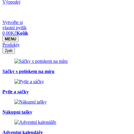
Výprodej
Vytvořte si
vlastní pytlík
0,00
Kč
Košík
MENU
Produkty
Zpět
Sáčky s potiskem na míru
Pytle a sáčky
Nákupní tašky
Adventní kalendáře