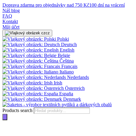
Doprava zdarma pro objednávky nad 750 Kč
100 dní na vrácení
Náš blog
FAQ
Kontakt
Můj účet
cz
Polski
Deutsch
English
Belgie
Čeština
Français
Italiano
Nederlands
Irish
Österreich
España
Denmark
Products search