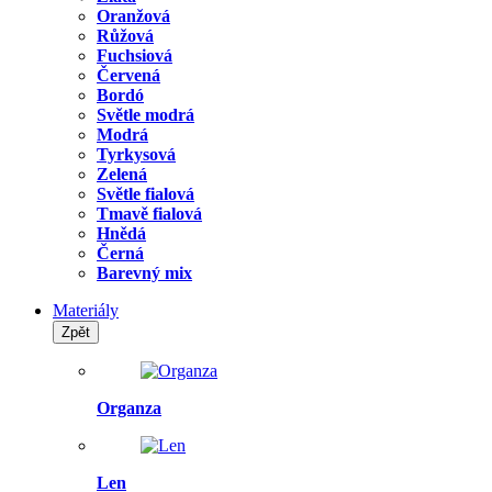
Oranžová
Růžová
Fuchsiová
Červená
Bordó
Světle modrá
Modrá
Tyrkysová
Zelená
Světle fialová
Tmavě fialová
Hnědá
Černá
Barevný mix
Materiály
Zpět
Organza
Len