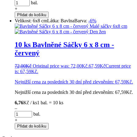
bal.
+
Přidat do košíku
Velikost: 6x8 cm
Látka: Bavlna
Barva:
-6%
10 ks Bavlněné Sáčky 6 x 8 cm -
červený
72,00
Kč
Original price was: 72,00Kč.
67,59
Kč
Current price
is: 67,59Kč.
Nejnižší cena za posledních 30 dní před zlevněním:
67,59
Kč
.
Nejnižší cena za posledních 30 dní před zlevněním:
67,59
Kč
.
6,76
Kč / ks
1 bal. = 10 ks
–
bal.
+
Přidat do košíku