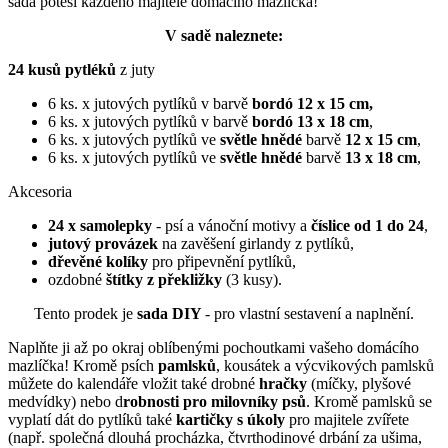
sada potěší každého majitele domácího mazlíčka!
V sadě naleznete:
24 kusů
pytléků
z juty
6 ks. x jutových pytlíků v barvě
bordó 12 x 15 cm,
6 ks. x jutových pytlíků v barvě
bordó 13 x 18 cm
,
6 ks. x jutových pytlíků ve
světle hnědé
barvě
12 x 15 cm
,
6 ks. x jutových pytlíků ve
světle hnědé
barvě
13 x 18 cm
,
Akcesoria
24 x samolepky
- psí a vánoční motivy a
číslice
od 1 do 24
,
jutový provázek
na zavěšení girlandy z pytlíků,
dřevěné kolíky
pro připevnění pytlíků,
ozdobné
štítky z překližky
(3 kusy).
Tento prodek je
sada DIY
- pro vlastní sestavení a naplnění.
Naplňte ji až po okraj oblíbenými pochoutkami vašeho domácího
mazlíčka! Kromě psích
pamlsků
, kousátek a výcvikových pamlsků
můžete do kalendáře vložit také drobné
hračky
(míčky, plyšové
medvídky) nebo d
robnosti pro milovníky psů
. Kromě pamlsků se
vyplatí dát do pytlíků také
kartičky s úkoly
pro majitele zvířete
(např. společná dlouhá procházka, čtvrthodinové drbání za ušima,