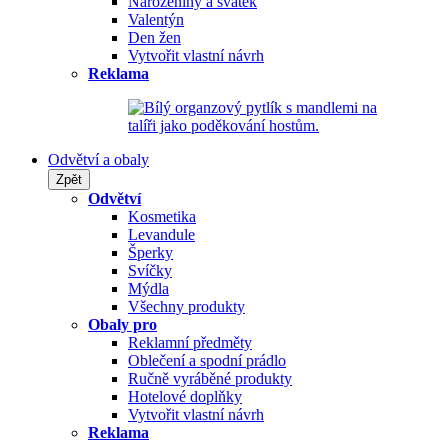
Narozeniny a svátek
Valentýn
Den žen
Vytvořit vlastní návrh
Reklama
Odvětví a obaly
Zpět
Odvětví
Kosmetika
Levandule
Šperky
Svíčky
Mýdla
Všechny produkty
Obaly pro
Reklamní předměty
Oblečení a spodní prádlo
Ručně vyráběné produkty
Hotelové doplňky
Vytvořit vlastní návrh
Reklama