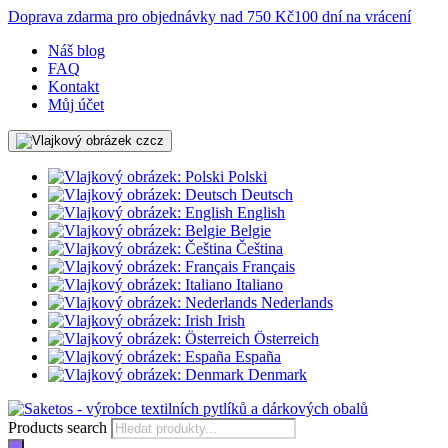
Doprava zdarma pro objednávky nad 750 Kč
100 dní na vrácení
Náš blog
FAQ
Kontakt
Můj účet
cz
Polski
Deutsch
English
Belgie
Čeština
Français
Italiano
Nederlands
Irish
Österreich
España
Denmark
Products search