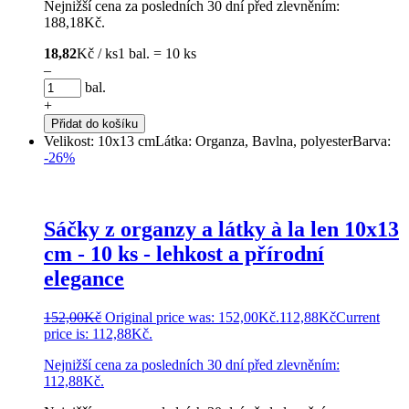
Nejnižší cena za posledních 30 dní před zlevněním:
188,18
Kč
.
18,82
Kč / ks
1 bal. = 10 ks
–
bal.
+
Přidat do košíku
Velikost: 10x13 cm
Látka: Organza, Bavlna, polyester
Barva:
-26%
Sáčky z organzy a látky à la len 10x13
cm - 10 ks - lehkost a přírodní
elegance
152,00
Kč
Original price was: 152,00Kč.
112,88
Kč
Current
price is: 112,88Kč.
Nejnižší cena za posledních 30 dní před zlevněním:
112,88
Kč
.