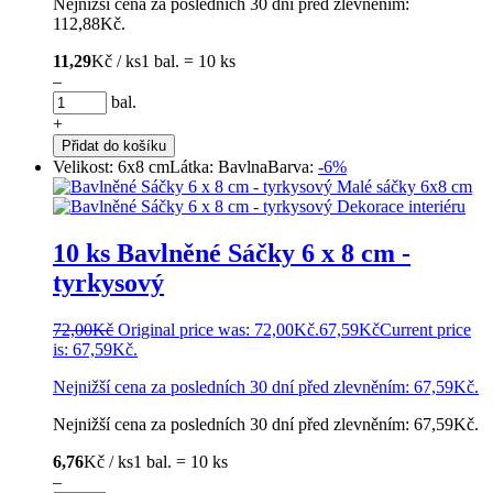
Nejnižší cena za posledních 30 dní před zlevněním:
112,88
Kč
.
11,29
Kč / ks
1 bal. = 10 ks
–
bal.
+
Přidat do košíku
Velikost: 6x8 cm
Látka: Bavlna
Barva:
-6%
10 ks Bavlněné Sáčky 6 x 8 cm -
tyrkysový
72,00
Kč
Original price was: 72,00Kč.
67,59
Kč
Current price
is: 67,59Kč.
Nejnižší cena za posledních 30 dní před zlevněním:
67,59
Kč
.
Nejnižší cena za posledních 30 dní před zlevněním:
67,59
Kč
.
6,76
Kč / ks
1 bal. = 10 ks
–