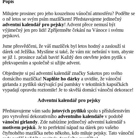
Popis
Milujete prosinec pro jeho kouzelnou vánoční atmosféru? Podělte se
o ně letos se svým psím mazlíčkem! Představujeme jedinečný
adventní kalendář pro pejsky
! Advent přece nemusí být
výjimečný jen pro lidi! Zpříjemněte čekání na Vánoce i svému
pejskovi.
Jsme přesvědčeni, že váš mazlíček byl letos hodný a zaslouží si
dárek od Ježíška. Myslíme si také, že vám nic nebrání v tom, abyste
se již 1. prosince začali bavit! Každý den otevřete jeden pytlík s
překvapením a společně si užijte advent.
Objednejte si psí adventní kalendář značky Saketos pro svého
domácího mazlíčka!
Naplňte ho dárky
a uvidíte, že vánoční
girlanda z pytlíků skrývající psí pamlsky v tekstilních kapsičkách
vypadají opravdu roztomile! Je to skvělá domácí vánoční dekorace!
Adventní kalendář pro pejsky
Představujeme vám sadu
jutových pytlíků
spolu s příslušenstvím
pro vytvoření dekorativního
adventního kalendáře
v podobě
vánoční girlandy
. Zde nabízíme jedinečný adventní kalendář s
motivem pejsků
. Je to perfektní nápad na dárek pro vašeho
čtyřnohého mazlíčka nebo někoho, kdo miluje pejsky. Tato vánoční