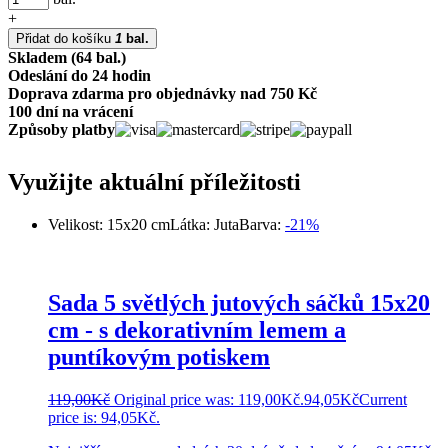
+
Přidat do košíku
1
bal.
Skladem (64 bal.)
Odeslání do 24 hodin
Doprava zdarma pro objednávky nad 750 Kč
100 dní na vrácení
Způsoby platby
Využijte aktuální příležitosti
Velikost: 15x20 cm
Látka: Juta
Barva:
-21%
Sada 5 světlých jutových sáčků 15x20
cm - s dekorativním lemem a
puntíkovým potiskem
119,00
Kč
Original price was: 119,00Kč.
94,05
Kč
Current
price is: 94,05Kč.