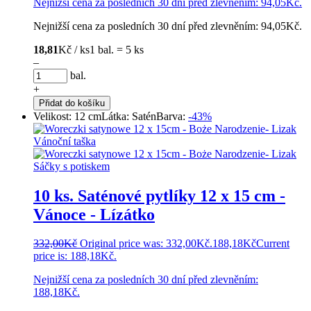
Nejnižší cena za posledních 30 dní před zlevněním:
94,05
Kč
.
Nejnižší cena za posledních 30 dní před zlevněním:
94,05
Kč
.
18,81
Kč / ks
1 bal. = 5 ks
–
bal.
+
Přidat do košíku
Velikost: 12 cm
Látka: Satén
Barva:
-43%
10 ks. Saténové pytlíky 12 x 15 cm -
Vánoce - Lízátko
332,00
Kč
Original price was: 332,00Kč.
188,18
Kč
Current
price is: 188,18Kč.
Nejnižší cena za posledních 30 dní před zlevněním:
188,18
Kč
.