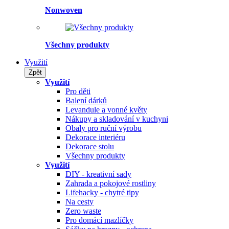
Nonwoven
Všechny produkty
Využití
Zpět
Využití
Pro děti
Balení dárků
Levandule a vonné květy
Nákupy a skladování v kuchyni
Obaly pro ruční výrobu
Dekorace interiéru
Dekorace stolu
Všechny produkty
Využití
DIY - kreativní sady
Zahrada a pokojové rostliny
Lifehacky - chytré tipy
Na cesty
Zero waste
Pro domácí mazlíčky