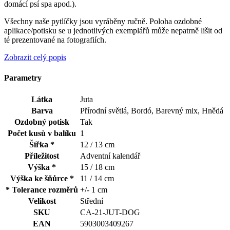
domácí psí spa apod.).
Všechny naše pytlíčky jsou vyráběny ručně. Poloha ozdobné
aplikace/potisku se u jednotlivých exemplářů může nepatrně lišit od
té prezentované na fotografiích.
Zobrazit celý popis
Parametry
Látka
Juta
Barva
Přírodní světlá, Bordó, Barevný mix, Hnědá
Ozdobný potisk
Tak
Počet kusů v balíku
1
Šířka *
12 / 13 cm
Příležitost
Adventní kalendář
Výška *
15 / 18 cm
Výška ke šňůrce *
11 / 14 cm
* Tolerance rozměrů
+/- 1 cm
Velikost
Střední
SKU
CA-21-JUT-DOG
EAN
5903003409267