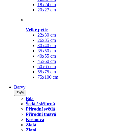
18x24 cm
20x27 cm
Velké pytle
22x30 cm
26x35 cm
30x40 cm
35x50 cm
40x55 cm
45x60 cm
50x65 cm
55x75 cm
75x100 cm
Barvy
Zpět
Bílá
Šedá / stříbrná
Přírodní světlá
Přírodní tmavá
Krémová
Zlatá
Zlatá