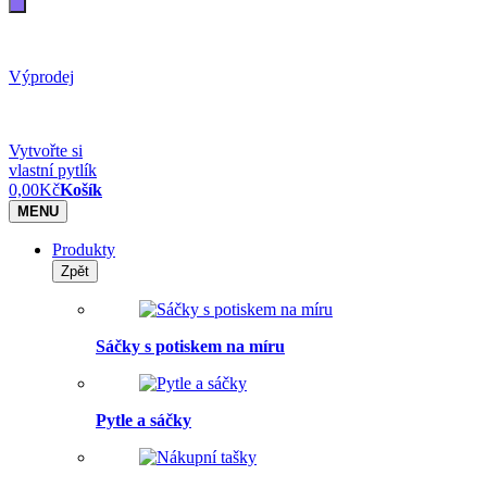
Výprodej
Vytvořte si
vlastní pytlík
0,00
Kč
Košík
MENU
Produkty
Zpět
Sáčky s potiskem na míru
Pytle a sáčky