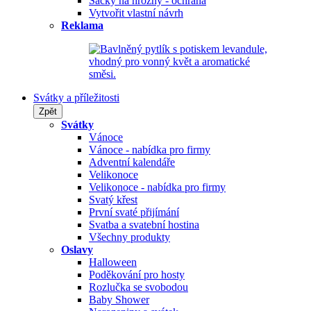
Sáčky na hrozny - ochrana
Vytvořit vlastní návrh
Reklama
Svátky a příležitosti
Zpět
Svátky
Vánoce
Vánoce - nabídka pro firmy
Adventní kalendáře
Velikonoce
Velikonoce - nabídka pro firmy
Svatý křest
První svaté přijímání
Svatba a svatební hostina
Všechny produkty
Oslavy
Halloween
Poděkování pro hosty
Rozlučka se svobodou
Baby Shower