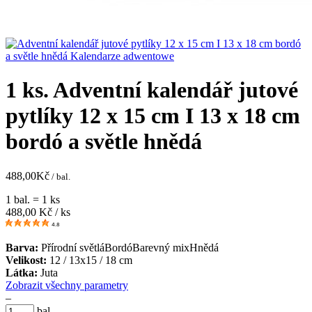
1 ks. Adventní kalendář jutové
pytlíky 12 x 15 cm I 13 x 18 cm
bordó a světle hnědá
488,00
Kč
/ bal.
1 bal. = 1 ks
488,00
Kč / ks
4.8
Barva:
Přírodní světlá
Bordó
Barevný mix
Hnědá
Velikost:
12 / 13x15 / 18 cm
Látka:
Juta
Zobrazit všechny parametry
–
bal.