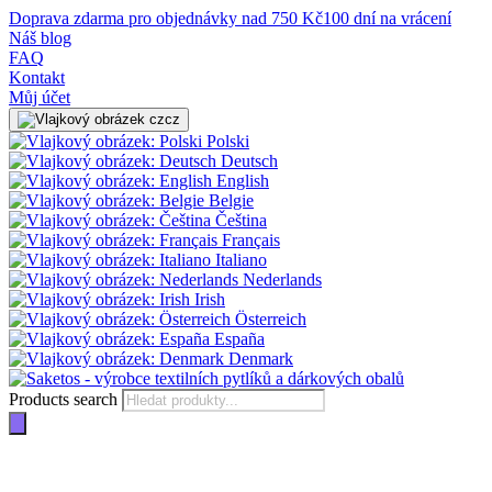
Doprava zdarma pro objednávky nad 750 Kč
100 dní na vrácení
Náš blog
FAQ
Kontakt
Můj účet
cz
Polski
Deutsch
English
Belgie
Čeština
Français
Italiano
Nederlands
Irish
Österreich
España
Denmark
Products search