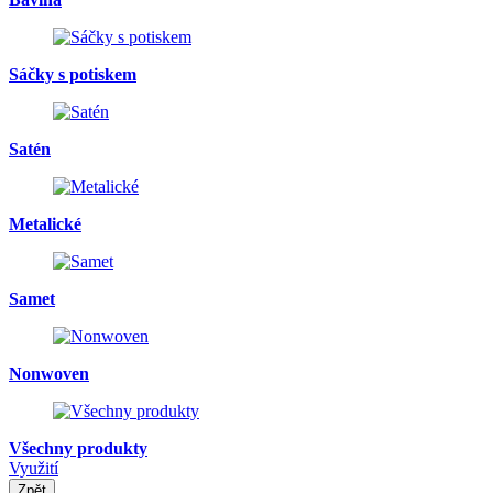
Sáčky s potiskem
Satén
Metalické
Samet
Nonwoven
Všechny produkty
Využití
Zpět