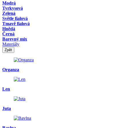
Modrá
Tyrkysová
Zelená
Světle fialová
Tmavě fialová
Hnědá
Černá
Barevný mix
Materiály
Zpět
Organza
Len
Juta
Bavlna