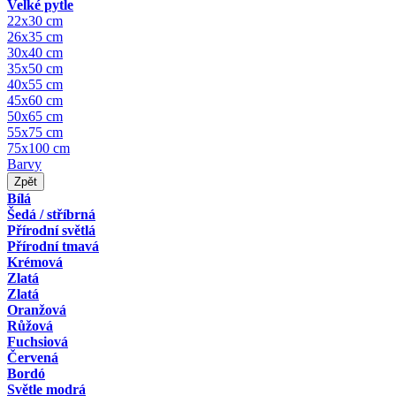
Velké pytle
22x30 cm
26x35 cm
30x40 cm
35x50 cm
40x55 cm
45x60 cm
50x65 cm
55x75 cm
75x100 cm
Barvy
Zpět
Bílá
Šedá / stříbrná
Přírodní světlá
Přírodní tmavá
Krémová
Zlatá
Zlatá
Oranžová
Růžová
Fuchsiová
Červená
Bordó
Světle modrá