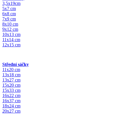
3,5x19cm
5x7 cm
6x8 cm
7x9 cm
8x10 cm
9x12 cm
10x13 cm
11x14 cm
12x15 cm
Střední sáčky
11x20 cm
13x18 cm
13x27 cm
15x20 cm
15x33 cm
16x22 cm
16x37 cm
18x24 cm
20x27 cm