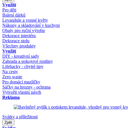
Využití
Pro děti
Balení dárků
Levandule a vonné květy
Nákupy a skladování v kuchyni
Obaly pro ruční výrobu
Dekorace interiéru
Dekorace stolu
Všechny produkty
Využití
DIY - kreativní sady
Zahrada a pokojové rostliny
Lifehacky - chytré tipy
Na cesty
Zero waste
Pro domácí mazlíčky
Sáčky na hrozny - ochrana
Vytvořit vlastní návrh
Reklama
Svátky a příležitosti
Zpět
Svátky