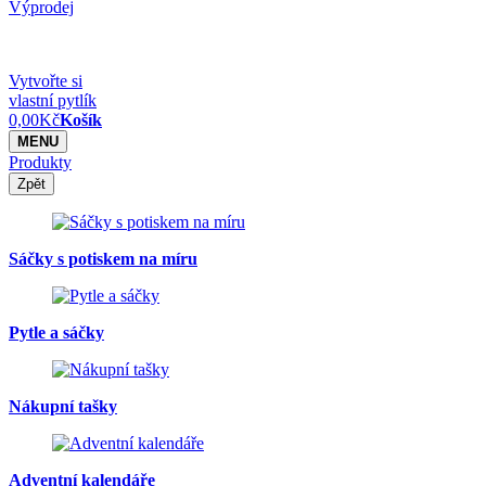
Výprodej
Vytvořte si
vlastní pytlík
0,00
Kč
Košík
MENU
Produkty
Zpět
Sáčky s potiskem na míru
Pytle a sáčky
Nákupní tašky
Adventní kalendáře