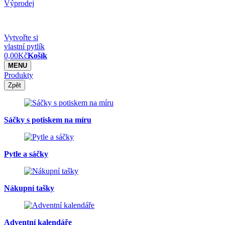
Výprodej
Vytvořte si
vlastní pytlík
0,00
Kč
Košík
MENU
Produkty
Zpět
Sáčky s potiskem na míru
Pytle a sáčky
Nákupní tašky
Adventní kalendáře