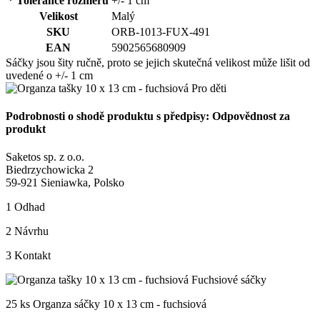
* Tolerance rozměrů
+/- 1 cm
Velikost
Malý
SKU
ORB-1013-FUX-491
EAN
5902565680909
Sáčky jsou šity ručně, proto se jejich skutečná velikost může lišit od
uvedené o +/- 1 cm
Podrobnosti o shodě produktu s předpisy: Odpovědnost za
produkt
Saketos sp. z o.o.
Biedrzychowicka 2
59-921 Sieniawka, Polsko
1
Odhad
2
Návrhu
3
Kontakt
25 ks Organza sáčky 10 x 13 cm - fuchsiová