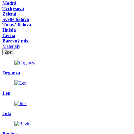
Modrá
Tyrkysová
Zelená
Světle fialová
Tmavě fialová
Hnědá
Černá
Barevný mix
Materiály
Zpět
Organza
Len
Juta
Bavlna