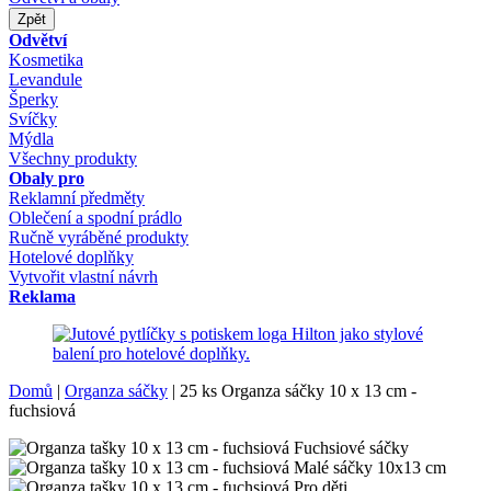
Zpět
Odvětví
Kosmetika
Levandule
Šperky
Svíčky
Mýdla
Všechny produkty
Obaly pro
Reklamní předměty
Oblečení a spodní prádlo
Ručně vyráběné produkty
Hotelové doplňky
Vytvořit vlastní návrh
Reklama
Domů
|
Organza sáčky
|
25 ks Organza sáčky 10 x 13 cm -
fuchsiová