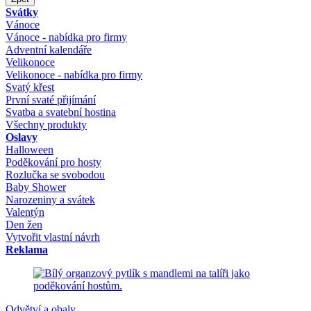
Svátky
Vánoce
Vánoce - nabídka pro firmy
Adventní kalendáře
Velikonoce
Velikonoce - nabídka pro firmy
Svatý křest
První svaté přijímání
Svatba a svatební hostina
Všechny produkty
Oslavy
Halloween
Poděkování pro hosty
Rozlučka se svobodou
Baby Shower
Narozeniny a svátek
Valentýn
Den žen
Vytvořit vlastní návrh
Reklama
Odvětví a obaly