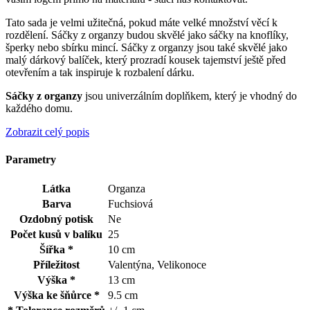
Tato sada je velmi užitečná, pokud máte velké množství věcí k
rozdělení. Sáčky z organzy budou skvělé jako sáčky na knoflíky,
šperky nebo sbírku mincí. Sáčky z organzy jsou také skvělé jako
malý dárkový balíček, který prozradí kousek tajemství ještě před
otevřením a tak inspiruje k rozbalení dárku.
Sáčky z organzy
jsou univerzálním doplňkem, který je vhodný do
každého domu.
Zobrazit celý popis
Parametry
Látka
Organza
Barva
Fuchsiová
Ozdobný potisk
Ne
Počet kusů v balíku
25
Šířka *
10 cm
Příležitost
Valentýna, Velikonoce
Výška *
13 cm
Výška ke šňůrce *
9.5 cm