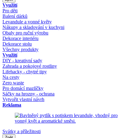
Využití
Pro děti
Balení dárků
Levandule a vonné květy
Nákupy a skladování v kuchyni
Obaly pro ruční výrobu
Dekorace interiéru
Dekorace stolu
Všechny produkty
Využití
DIY - kreativní sady
Zahrada a pokojové rostliny
Lifehacky - chytré tipy
Na cesty
Zero waste
Pro domácí mazlíčky
Sáčky na hrozny - ochrana
Vytvořit vlastní návrh
Reklama
Svátky a příležitosti
Zpět