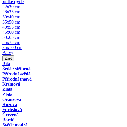
Velké pytle
22x30 cm
26x35 cm
30x40 cm
35x50 cm
40x55 cm
45x60 cm
50x65 cm
55x75 cm
75x100 cm
Barvy
Zpět
Bílá
Šedá / stříbrná
Přírodní světlá
Přírodní tmavá
Krémová
Zlatá
Zlatá
Oranžová
Růžová
Fuchsiová
Červená
Bordó
Světle modrá