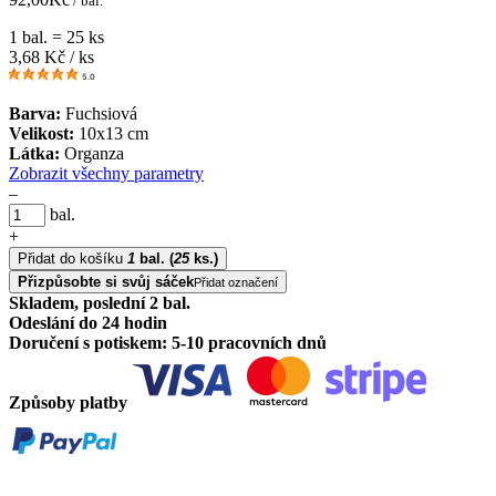
/ bal.
1 bal. = 25 ks
3,68
Kč / ks
5.0
Barva:
Fuchsiová
Velikost:
10x13 cm
Látka:
Organza
Zobrazit všechny parametry
–
bal.
+
Přidat do košíku
1
bal.
(
25
ks.)
Přizpůsobte si svůj sáček
Přidat označení
Skladem, poslední 2 bal.
Odeslání do 24 hodin
Doručení s potiskem: 5-10 pracovních dnů
Způsoby platby