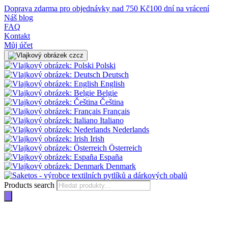
Doprava zdarma pro objednávky nad 750 Kč
100 dní na vrácení
Náš blog
FAQ
Kontakt
Můj účet
cz
Polski
Deutsch
English
Belgie
Čeština
Français
Italiano
Nederlands
Irish
Österreich
España
Denmark
Products search