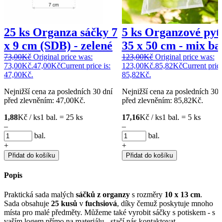
25 ks Organza sáčky 7
5 ks Organzové pyt
x 9 cm (SDB) - zelené
35 x 50 cm - mix ba
73,00
Kč
Original price was:
123,00
Kč
Original price was:
73,00Kč.
47,00
Kč
Current price is:
123,00Kč.
85,82
Kč
Current price
47,00Kč.
85,82Kč.
Nejnižší cena za posledních 30 dní
Nejnižší cena za posledních 30 
před zlevněním:
47,00
Kč
.
před zlevněním:
85,82
Kč
.
1,88
Kč / ks
1 bal. = 25 ks
17,16
Kč / ks
1 bal. = 5 ks
–
–
bal.
bal.
+
+
Přidat do košíku
Přidat do košíku
Popis
Praktická sada malých
sáčků z organzy
s rozměry
10 x 13 cm
.
Sada obsahuje
25 kusů
v
fuchsiová
, díky čemuž poskytuje mnoho
místa pro malé předměty. Můžeme také vyrobit sáčky s potiskem - s
vaším logem přímo na materiálu - stačí nás kontaktovat.