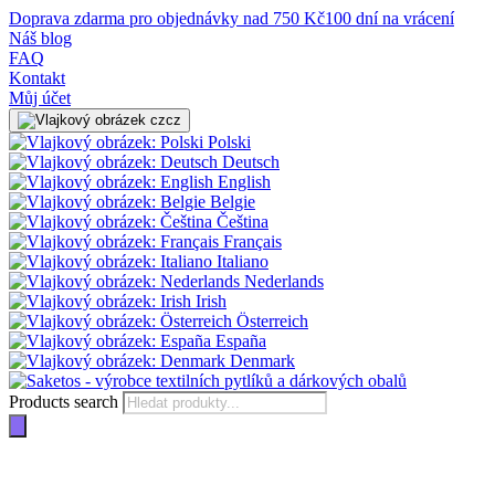
Doprava zdarma pro objednávky nad 750 Kč
100 dní na vrácení
Náš blog
FAQ
Kontakt
Můj účet
cz
Polski
Deutsch
English
Belgie
Čeština
Français
Italiano
Nederlands
Irish
Österreich
España
Denmark
Products search