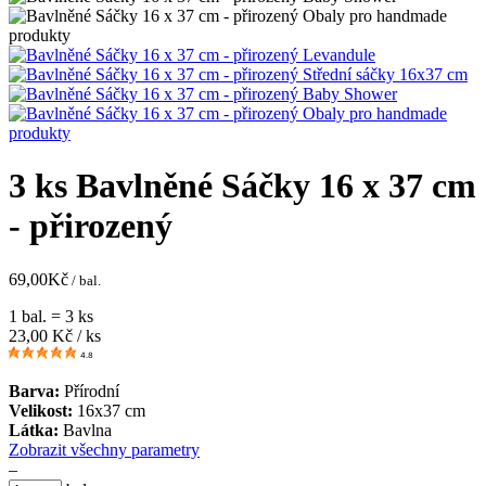
3 ks Bavlněné Sáčky 16 x 37 cm
- přirozený
69,00
Kč
/ bal.
1 bal. = 3 ks
23,00
Kč / ks
4.8
Barva:
Přírodní
Velikost:
16x37 cm
Látka:
Bavlna
Zobrazit všechny parametry
–