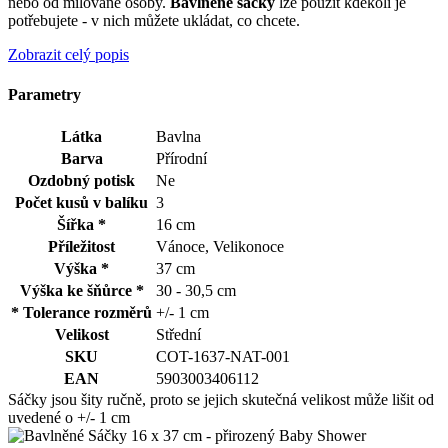
nebo od milované osoby.
Bavlněné sáčky
lze použít kdekoli je
potřebujete - v nich můžete ukládat, co chcete.
Zobrazit celý popis
Parametry
Látka
Bavlna
Barva
Přírodní
Ozdobný potisk
Ne
Počet kusů v balíku
3
Šířka *
16 cm
Příležitost
Vánoce, Velikonoce
Výška *
37 cm
Výška ke šňůrce *
30 - 30,5 cm
* Tolerance rozměrů
+/- 1 cm
Velikost
Střední
SKU
COT-1637-NAT-001
EAN
5903003406112
Sáčky jsou šity ručně, proto se jejich skutečná velikost může lišit od
uvedené o +/- 1 cm