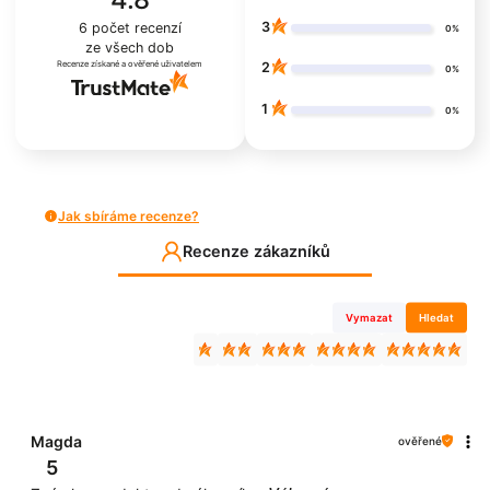
3
6
počet recenzí
0%
ze všech dob
Recenze získané a ověřené uživatelem
2
0%
1
0%
Jak sbíráme recenze?
Recenze zákazníků
Vymazat
Hledat
Magda
ověřené
5