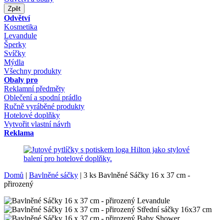
Zpět
Odvětví
Kosmetika
Levandule
Šperky
Svíčky
Mýdla
Všechny produkty
Obaly pro
Reklamní předměty
Oblečení a spodní prádlo
Ručně vyráběné produkty
Hotelové doplňky
Vytvořit vlastní návrh
Reklama
Domů
|
Bavlněné sáčky
|
3 ks Bavlněné Sáčky 16 x 37 cm -
přirozený