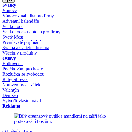
Svátky
Vánoce
Vánoce - nabídka pro firmy
Adventní kalendáře
Velikonoce
Velikonoce - nabídka pro firmy
Svatý křest
První svaté přijímání
Svatba a svatební hostina
Všechny produkty
Oslavy
Halloween
Poděkování pro hosty
Rozlučka se svobodou
Baby Shower
Narozeniny a svátek
Valentýn
Den žen
Vytvořit vlastní návrh
Reklama
Odvětví a obaly