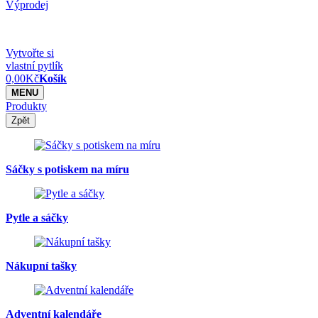
Výprodej
Vytvořte si
vlastní pytlík
0,00
Kč
Košík
MENU
Produkty
Zpět
Sáčky s potiskem na míru
Pytle a sáčky
Nákupní tašky
Adventní kalendáře