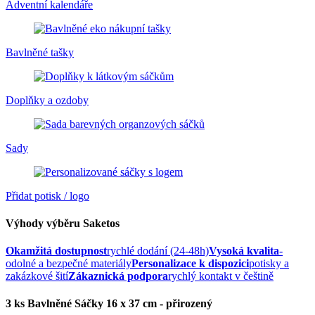
Adventní kalendáře
Bavlněné tašky
Doplňky a ozdoby
Sady
Přidat potisk / logo
Výhody výběru Saketos
Okamžitá dostupnost
rychlé dodání (24-48h)
Vysoká kvalita
-
odolné a bezpečné materiály
Personalizace k dispozici
potisky a
zakázkové šití
Zákaznická podpora
rychlý kontakt v češtině
3 ks Bavlněné Sáčky 16 x 37 cm - přirozený