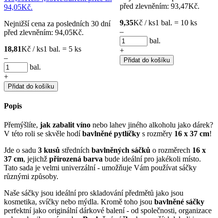
před zlevněním:
93,47
Kč
.
94,05Kč.
9,35
Kč / ks
1 bal. = 10 ks
Nejnižší cena za posledních 30 dní
–
před zlevněním:
94,05
Kč
.
bal.
18,81
Kč / ks
1 bal. = 5 ks
+
–
Přidat do košíku
bal.
+
Přidat do košíku
Popis
Přemýšlíte,
jak zabalit víno
nebo lahev jiného alkoholu jako dárek?
V této roli se skvěle hodí
bavlněné pytlíčky
s rozměry
16 x 37 cm
!
Jde o sadu
3 kusů
středních
bavlněných sáčků
o rozměrech
16 x
37 cm
, jejichž
přirozená barva
bude ideální pro jakékoli místo.
Tato sada je velmi univerzální - umožňuje Vám používat sáčky
různými způsoby.
Naše sáčky jsou ideální pro skladování předmětů jako jsou
kosmetika, svíčky nebo mýdla. Kromě toho jsou
bavlněné sáčky
perfektní jako originální dárkové balení - od společnosti, organizace