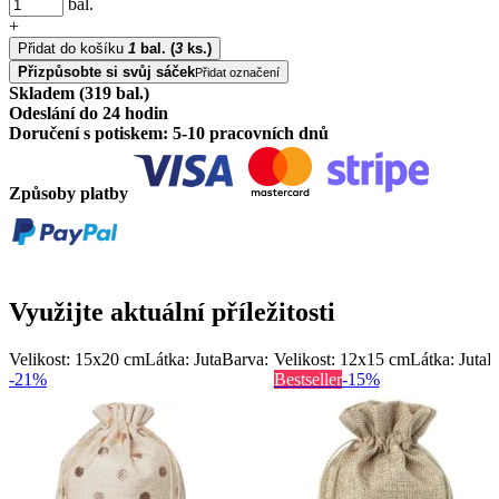
bal.
+
Přidat do košíku
1
bal.
(
3
ks.)
Přizpůsobte si svůj sáček
Přidat označení
Skladem (319 bal.)
Odeslání do 24 hodin
Doručení s potiskem: 5-10 pracovních dnů
Způsoby platby
Využijte aktuální příležitosti
Velikost: 15x20 cm
Látka: Juta
Barva:
Velikost: 12x15 cm
Látka: Juta
B
-21%
Bestseller
-15%