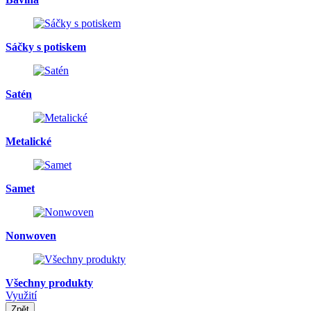
Sáčky s potiskem
Satén
Metalické
Samet
Nonwoven
Všechny produkty
Využití
Zpět