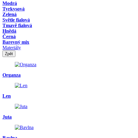
Modrá
Tyrkysová
Zelená
Světle fialová
Tmavě fialová
Hnědá
Černá
Barevný mix
Materiály
Zpět
Organza
Len
Juta
Bavlna