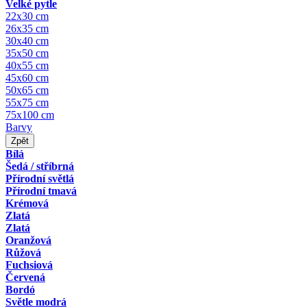
Velké pytle
22x30 cm
26x35 cm
30x40 cm
35x50 cm
40x55 cm
45x60 cm
50x65 cm
55x75 cm
75x100 cm
Barvy
Zpět
Bílá
Šedá / stříbrná
Přírodní světlá
Přírodní tmavá
Krémová
Zlatá
Zlatá
Oranžová
Růžová
Fuchsiová
Červená
Bordó
Světle modrá