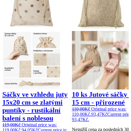
Sáčky ve vzhledu juty
10 ks Jutové sáčky 
15x20 cm se zlatými
15 cm - přirozené
puntíky - rustikální
110,00
Kč
Original price was:
110,00Kč.
93,47
Kč
Current price
balení s noblesou
93,47Kč.
119,00
Kč
Original price was:
Nejnižší cena za posledních 30 
119,00Kč.
94,05
Kč
Current price is: