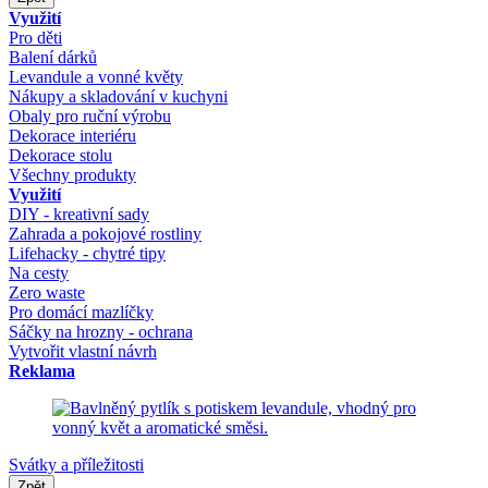
Využití
Pro děti
Balení dárků
Levandule a vonné květy
Nákupy a skladování v kuchyni
Obaly pro ruční výrobu
Dekorace interiéru
Dekorace stolu
Všechny produkty
Využití
DIY - kreativní sady
Zahrada a pokojové rostliny
Lifehacky - chytré tipy
Na cesty
Zero waste
Pro domácí mazlíčky
Sáčky na hrozny - ochrana
Vytvořit vlastní návrh
Reklama
Svátky a příležitosti
Zpět