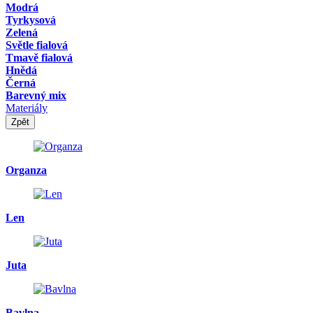
Modrá
Tyrkysová
Zelená
Světle fialová
Tmavě fialová
Hnědá
Černá
Barevný mix
Materiály
Zpět
Organza
Len
Juta
Bavlna