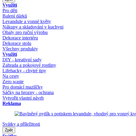
Využití
Pro děti
Balení dárků
Levandule a vonné květy
Nákupy a skladování v kuchyni
Obaly pro ruční výrobu
Dekorace interiéru
Dekorace stolu
Všechny produkty
Využití
DIY - kreativní sady
Zahrada a pokojové rostliny
Lifehacky - chytré tipy
Na cesty
Zero waste
Pro domácí mazlíčky
Sáčky na hrozny - ochrana
Vytvořit vlastní návrh
Reklama
Svátky a příležitosti
Zpět
Svátky