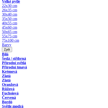
Velké pytle
22x30 cm
26x35 cm
30x40 cm
35x50 cm
40x55 cm
45x60 cm
50x65 cm
55x75 cm
75x100 cm
Barvy
Zpět
Bílá
Šedá / stříbrná
Přírodní světlá
Přírodní tmavá
Krémová
Zlatá
Zlatá
Oranžová
Růžová
Fuchsiová
Červená
Bordó
Světle modrá