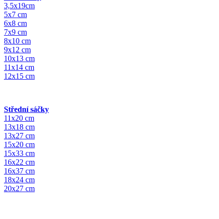
3,5x19cm
5x7 cm
6x8 cm
7x9 cm
8x10 cm
9x12 cm
10x13 cm
11x14 cm
12x15 cm
Střední sáčky
11x20 cm
13x18 cm
13x27 cm
15x20 cm
15x33 cm
16x22 cm
16x37 cm
18x24 cm
20x27 cm