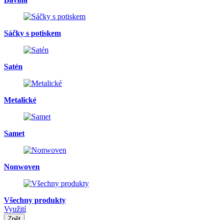
Sáčky s potiskem
Satén
Metalické
Samet
Nonwoven
Všechny produkty
Využití
Zpět