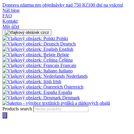
Doprava zdarma pro objednávky nad 750 Kč
100 dní na vrácení
Náš blog
FAQ
Kontakt
Můj účet
cz
Polski
Deutsch
English
Belgie
Čeština
Français
Italiano
Nederlands
Irish
Österreich
España
Denmark
Products search