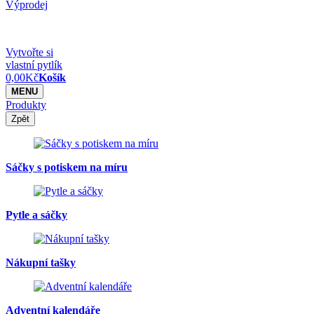
Výprodej
Vytvořte si
vlastní pytlík
0,00
Kč
Košík
MENU
Produkty
Zpět
Sáčky s potiskem na míru
Pytle a sáčky
Nákupní tašky
Adventní kalendáře