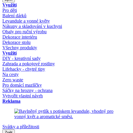
Využití
Pro děti
Balení dárků
Levandule a vonné květy
Nákupy a skladování v kuchyni
Obaly pro ruční výrobu
Dekorace interiéru
Dekorace stolu
Všechny produkty
Využití
DIY - kreativní sady
Zahrada a pokojové rostliny
Lifehacky - chytré tipy
Na cesty
Zero waste
Pro domácí mazlíčky
Sáčky na hrozny - ochrana
Vytvořit vlastní návrh
Reklama
Svátky a příležitosti
Zpět