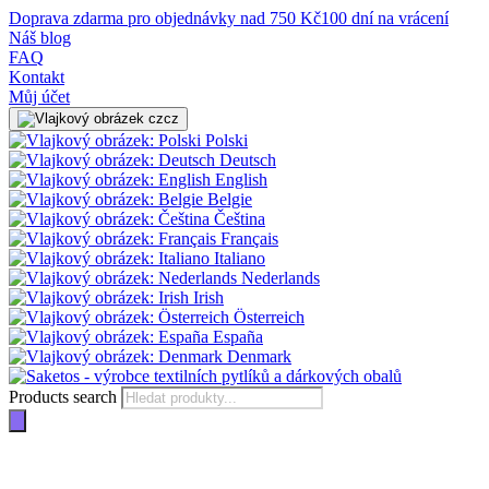
Doprava zdarma pro objednávky nad 750 Kč
100 dní na vrácení
Náš blog
FAQ
Kontakt
Můj účet
cz
Polski
Deutsch
English
Belgie
Čeština
Français
Italiano
Nederlands
Irish
Österreich
España
Denmark
Products search