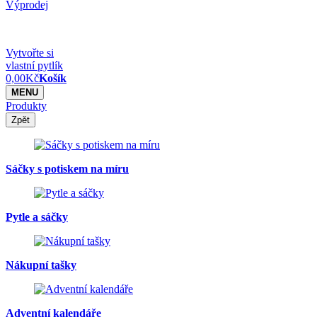
Výprodej
Vytvořte si
vlastní pytlík
0,00
Kč
Košík
MENU
Produkty
Zpět
Sáčky s potiskem na míru
Pytle a sáčky
Nákupní tašky
Adventní kalendáře