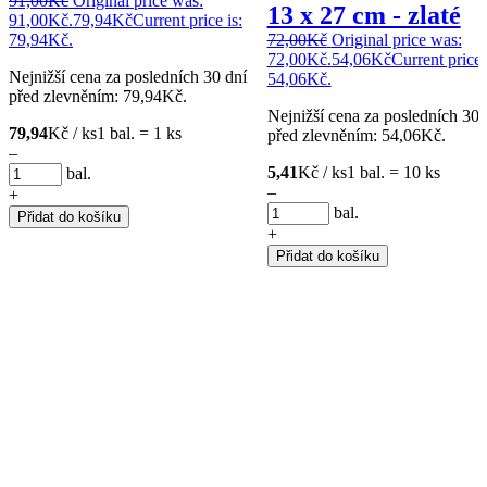
91,00
Kč
Original price was:
13 x 27 cm - zlaté
91,00Kč.
79,94
Kč
Current price is:
79,94Kč.
72,00
Kč
Original price was:
72,00Kč.
54,06
Kč
Current price 
Nejnižší cena za posledních 30 dní
54,06Kč.
před zlevněním:
79,94
Kč
.
Nejnižší cena za posledních 30 
79,94
Kč / ks
1 bal. = 1 ks
před zlevněním:
54,06
Kč
.
–
5,41
Kč / ks
1 bal. = 10 ks
bal.
–
+
bal.
Přidat do košíku
+
Přidat do košíku