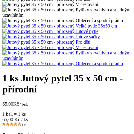
1 ks Jutový pytel 35 x 50 cm -
přírodní
65,00
Kč
/ bal.
1 bal. = 1 ks
65,00
Kč / ks
5.0