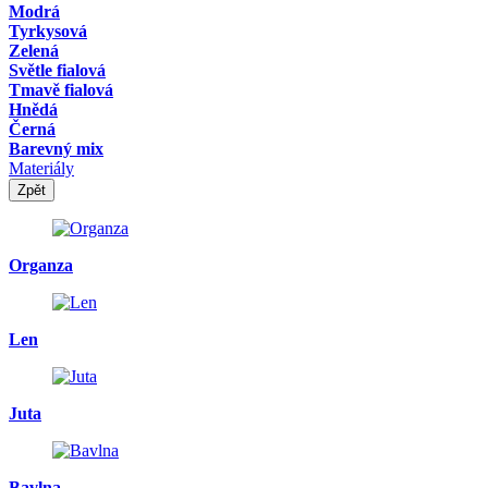
Modrá
Tyrkysová
Zelená
Světle fialová
Tmavě fialová
Hnědá
Černá
Barevný mix
Materiály
Zpět
Organza
Len
Juta
Bavlna