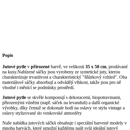
Popis
Jutové pytle
v
přirozené
barvě, ve velikosti
35 x 50 cm
, prodávané
na kusy.Nabízené sáčky jsou vyrobeny ze syntetické juty, kterou
charakterizuje trvanlivost a charakteristický "šňůrkový vzhled". Oba
materiálové sáčky absorbují a odvádějí vlhkost, takže jsou pro ně
vhodné i měnící se podmínky prostředí.
Jutové pytle
se skvěle komponují s dekoracemi, biopotravinami,
přirozenými vůněmi (např. sáček na levanduli) a další organické
výrobky, díky čemuž se dokonale hodí na oslavy ve stylu vintage a
oslavy stylizované do venkovské atmosféry
Naše nabídka jutových sáčků obsahuje i speciální barvené modely v
mnoha barvách, které umožní každému najít svůj ideální jutový