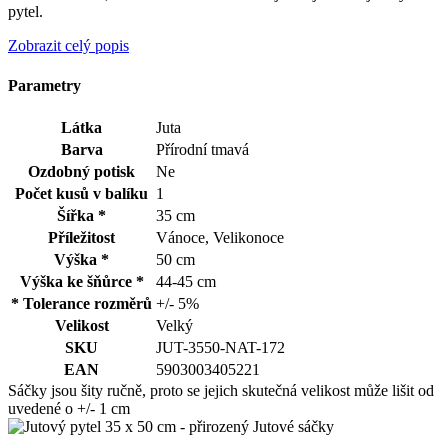
pytel.
Zobrazit celý popis
Parametry
Látka
Juta
Barva
Přírodní tmavá
Ozdobný potisk
Ne
Počet kusů v balíku
1
Šířka *
35 cm
Příležitost
Vánoce, Velikonoce
Výška *
50 cm
Výška ke šňůrce *
44-45 cm
* Tolerance rozměrů
+/- 5%
Velikost
Velký
SKU
JUT-3550-NAT-172
EAN
5903003405221
Sáčky jsou šity ručně, proto se jejich skutečná velikost může lišit od
uvedené o +/- 1 cm