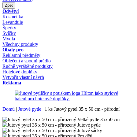
Zpět
Odvětví
Kosmetika
Levandule
Šperky
Svíčky
Mýdla
Všechny produkty
Obaly pro
Reklamní předměty
Oblečení a spodní prádlo
Ručně vyráběné produkty
Hotelové doplňky
Vytvořit vlastní návrh
Reklama
Domů
|
Jutové pytle
|
1 ks Jutový pytel 35 x 50 cm - přírodní