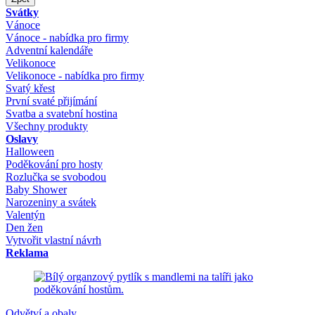
Svátky
Vánoce
Vánoce - nabídka pro firmy
Adventní kalendáře
Velikonoce
Velikonoce - nabídka pro firmy
Svatý křest
První svaté přijímání
Svatba a svatební hostina
Všechny produkty
Oslavy
Halloween
Poděkování pro hosty
Rozlučka se svobodou
Baby Shower
Narozeniny a svátek
Valentýn
Den žen
Vytvořit vlastní návrh
Reklama
Odvětví a obaly