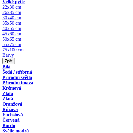
Velké pytle
22x30 cm
26x35 cm
30x40 cm
35x50 cm
40x55 cm
45x60 cm
50x65 cm
55x75 cm
75x100 cm
Barvy
Zpět
Bílá
Šedá / stříbrná
Přírodní světlá
Přírodní tmavá
Krémová
Zlatá
Zlatá
Oranžová
Růžová
Fuchsiová
Červená
Bordó
Světle modrá