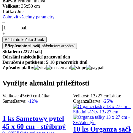
Barva:
Přírodní tmavá
Velikost:
35x50 cm
Látka:
Juta
Zobrazit všechny parametry
–
bal.
+
Přidat do košíku
1
bal.
Přizpůsobte si svůj sáček
Přidat označení
Skladem (2272 bal.)
Odeslání následující pracovní den
Doručení s potiskem: 5-10 pracovních dnů
Způsoby platby
Využijte aktuální příležitosti
Velikost: 45x60 cm
Látka:
Velikost: 13x27 cm
Látka:
Samet
Barva:
-12%
Organza
Barva:
-25%
1 ks Sametowy pytel
45 x 60 cm - stříbrný
10 ks Organza sáčk