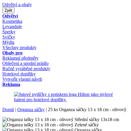
Odvětví a obaly
Zpět
Odvětví
Kosmetika
Levandule
Šperky
Svíčky
Mýdla
Všechny produkty
Obaly pro
Reklamní předměty
Oblečení a spodní prádlo
Ručně vyráběné produkty
Hotelové doplňky
Vytvořit vlastní návrh
Reklama
Domů
|
Organza sáčky
|
25 ks Organza sáčky 13 x 18 cm - olivový