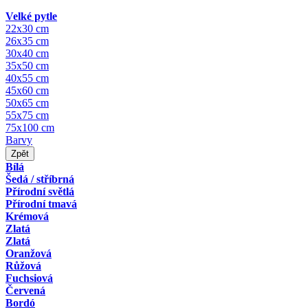
Velké pytle
22x30 cm
26x35 cm
30x40 cm
35x50 cm
40x55 cm
45x60 cm
50x65 cm
55x75 cm
75x100 cm
Barvy
Zpět
Bílá
Šedá / stříbrná
Přírodní světlá
Přírodní tmavá
Krémová
Zlatá
Zlatá
Oranžová
Růžová
Fuchsiová
Červená
Bordó