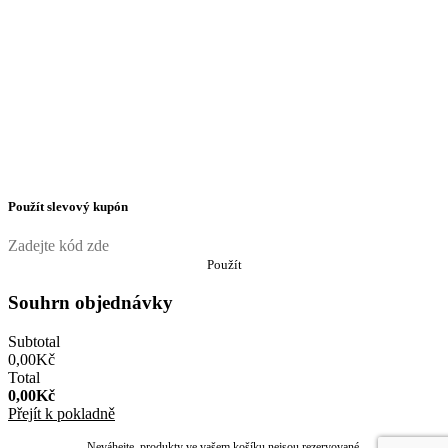
Použít slevový kupón
Použít
Souhrn objednávky
Subtotal
0,00
Kč
Total
0,00
Kč
Přejít k pokladně
Neváhejte, produkty ve vašem košíku nejsou rezervované.