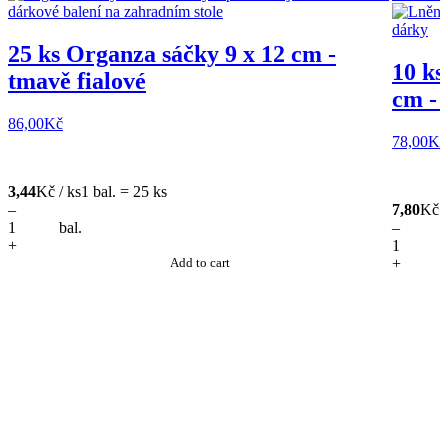
25 ks Organza sáčky 9 x 12 cm -
10 ks
tmavě fialové
cm - 
86,00
Kč
78,00
Kč
3,44
Kč / ks
1 bal. = 25 ks
–
7,80
Kč /
bal.
–
+
Add to cart
+