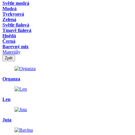
Světle modrá
Modrá
Tyrkysová
Zelená
Světle fialová
Tmavě fialová
Hnědá
Černá
Barevný mix
Materiály
Zpět
Organza
Len
Juta