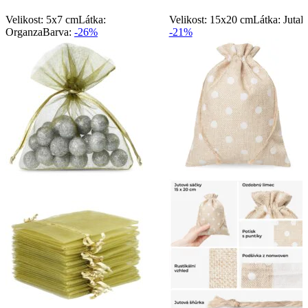
Velikost: 5x7 cm
Látka:
Velikost: 15x20 cm
Látka: Juta
B
Organza
Barva:
-26%
-21%