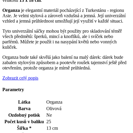
velikostí
13 x 18 cm
.
Organza
je elegantní materiál pocházející z Turkestánu - regionu
Asie. Je velmi stylová a zároveň vzdušná a jemná. Její univerzální
vzhled a jemná průhlednost umožňují její využití v každé situaci.
Tyto univerzální sáčky mohou být použity pro skladování téměř
všech předmětů: šperků, mincí a knoflíků, ale i svíček nebo
parfémů. Můžete je použít i na nasypání květů nebo vonných
kuliček.
Organza bude také skvělá jako balení na malý dárek: dárek bude
zabalen stylovým způsobem a pootevře roušek tajemství ještě před
otevřením, protože organza je mírně průhledná.
Zobrazit celý popis
Parametry
Látka
Organza
Barva
Olivová
Ozdobný potisk
Ne
Počet kusů v balíku
25
Šířka *
13 cm