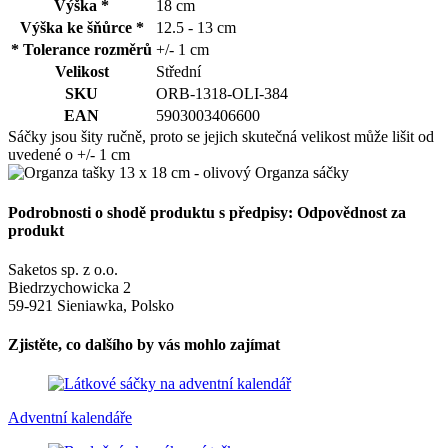
Výška *
18 cm
Výška ke šňůrce *
12.5 - 13 cm
* Tolerance rozměrů
+/- 1 cm
Velikost
Střední
SKU
ORB-1318-OLI-384
EAN
5903003406600
Sáčky jsou šity ručně, proto se jejich skutečná velikost může lišit od
uvedené o +/- 1 cm
Podrobnosti o shodě produktu s předpisy: Odpovědnost za
produkt
Saketos sp. z o.o.
Biedrzychowicka 2
59-921 Sieniawka, Polsko
Zjistěte, co dalšího by vás mohlo zajímat
Adventní kalendáře