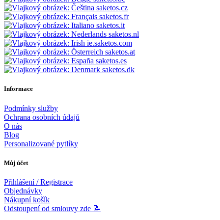
saketos.cz
saketos.fr
saketos.it
saketos.nl
ie.saketos.com
saketos.at
saketos.es
saketos.dk
Informace
Podmínky služby
Ochrana osobních údajů
O nás
Blog
Personalizované pytlíky
Můj účet
Přihlášení / Registrace
Objednávky
Nákupní košík
Odstoupení od smlouvy zde 📝