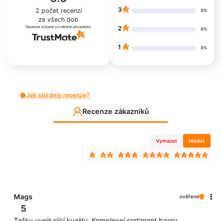
3
2
počet recenzí
0%
ze všech dob
Recenze získané a ověřené uživatelem
2
0%
1
0%
Jak sbíráme recenze?
Recenze zákazníků
Vymazat
Hledat
Mags
ověřené
5
Tašky vynikající kvality. Komplexní sortiment barev,