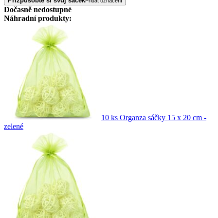
Přizpůsobte si svůj sáček
Přidat označení
Dočasně nedostupné
Náhradní produkty:
10 ks Organza sáčky 15 x 20 cm -
zelené