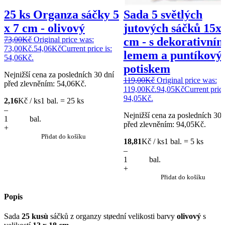
25 ks Organza sáčky 5
Sada 5 světlých
x 7 cm - olivový
jutových sáčků 15x
73,00
Kč
Original price was:
cm - s dekorativní
73,00Kč.
54,06
Kč
Current price is:
lemem a puntíkov
54,06Kč.
potiskem
Nejnižší cena za posledních 30 dní
119,00
Kč
Original price was:
před zlevněním:
54,06
Kč
.
119,00Kč.
94,05
Kč
Current price
94,05Kč.
2,16
Kč / ks
1 bal. = 25 ks
–
Nejnižší cena za posledních 30 
bal.
před zlevněním:
94,05
Kč
.
+
Přidat do košíku
18,81
Kč / ks
1 bal. = 5 ks
–
bal.
+
Přidat do košíku
Popis
Sada
25 kusù
sáčků z organzy støední velikosti barvy
olivový
s