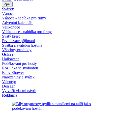
Zpět
Svátky
Vánoce
Vánoce - nabídka pro firmy
Adventní kalendáře
Velikonoce
Velikonoce - nabídka pro firmy
Svatý křest
První svaté přijímání
Svatba a svatební hostina
Všechny produkty
Oslavy
Halloween
Poděkování pro hosty
Rozlučka se svobodou
Baby Shower
Narozeniny a svátek
Valentýn
Den žen
Vytvořit vlastní návrh
Reklama