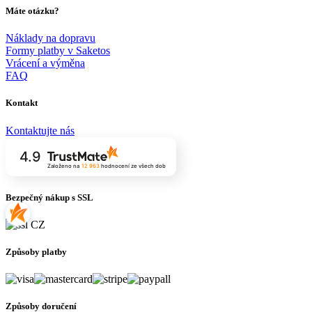
Máte otázku?
Náklady na dopravu
Formy platby v Saketos
Vrácení a výměna
FAQ
Kontakt
Kontaktujte nás
4.9
Založeno na
12 963
hodnocení
ze všech dob
Bezpečný nákup s SSL
Způsoby platby
Způsoby doručení