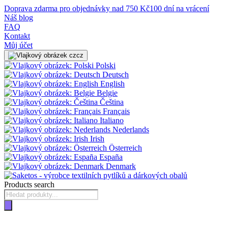
Doprava zdarma pro objednávky nad 750 Kč
100 dní na vrácení
Náš blog
FAQ
Kontakt
Můj účet
cz
Polski
Deutsch
English
Belgie
Čeština
Français
Italiano
Nederlands
Irish
Österreich
España
Denmark
Products search