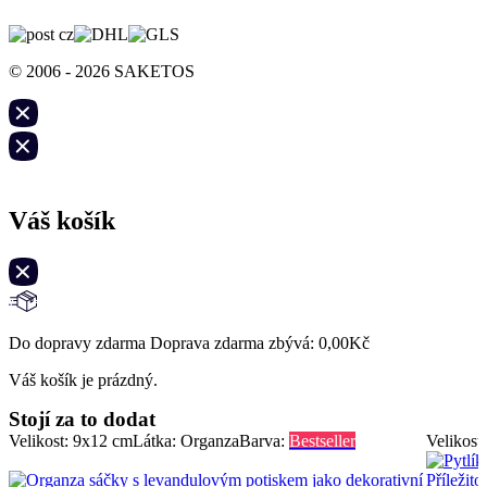
© 2006 - 2026 SAKETOS
Váš košík
Do dopravy zdarma Doprava zdarma zbývá:
0,00
Kč
Váš košík je prázdný.
Stojí za to dodat
Velikost: 9x12 cm
Látka: Organza
Barva:
Bestseller
Velikost