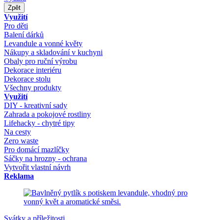
Zpět
Využití
Pro děti
Balení dárků
Levandule a vonné květy
Nákupy a skladování v kuchyni
Obaly pro ruční výrobu
Dekorace interiéru
Dekorace stolu
Všechny produkty
Využití
DIY - kreativní sady
Zahrada a pokojové rostliny
Lifehacky - chytré tipy
Na cesty
Zero waste
Pro domácí mazlíčky
Sáčky na hrozny - ochrana
Vytvořit vlastní návrh
Reklama
Svátky a příležitosti