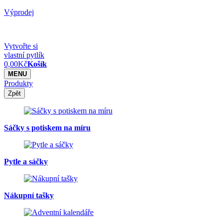
Výprodej
Vytvořte si
vlastní pytlík
0,00
Kč
Košík
MENU
Produkty
Zpět
Sáčky s potiskem na míru
Pytle a sáčky
Nákupní tašky