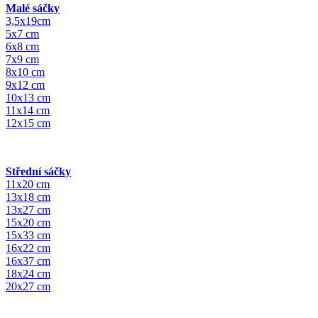
Malé sáčky
3,5x19cm
5x7 cm
6x8 cm
7x9 cm
8x10 cm
9x12 cm
10x13 cm
11x14 cm
12x15 cm
Střední sáčky
11x20 cm
13x18 cm
13x27 cm
15x20 cm
15x33 cm
16x22 cm
16x37 cm
18x24 cm
20x27 cm