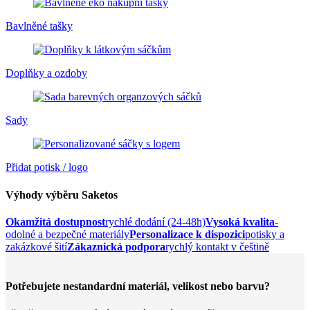
Bavlněné tašky
Doplňky a ozdoby
Sady
Přidat potisk / logo
Výhody výběru Saketos
Okamžitá dostupnost
rychlé dodání (24-48h)
Vysoká kvalita
-
odolné a bezpečné materiály
Personalizace k dispozici
potisky a
zakázkové šití
Zákaznická podpora
rychlý kontakt v češtině
Potřebujete nestandardní materiál, velikost nebo barvu?